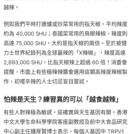
越辣。
例如我們平時打邊爐或炒菜常用的指天椒，平均辣度
約為 40,000 SHU；泰國菜常用的鳥眼辣椒，辣度則
高達 75,000 SHU，大約是指天椒的兩倍。至於被健
力士世界紀錄列為全球最辣的「X辣椒」，辣度高達 
2,693,000 SHU，比指天椒辣上超過 60 倍！消委會
提醒，市面上有些極辣辣醬會選用這類高辣度辣椒製
作，初嚐辛辣的人士切忌盲目嘗試。
怕辣是天生？練習真的可以「越食越辣」
有些人對辣極為敏感，這確實與天生基因有關。香港
中文大學生命科學學院客座副教授及前中大食品研究
中心副主任鍾厚賢博士表示，每個人基因中 TRPV1 