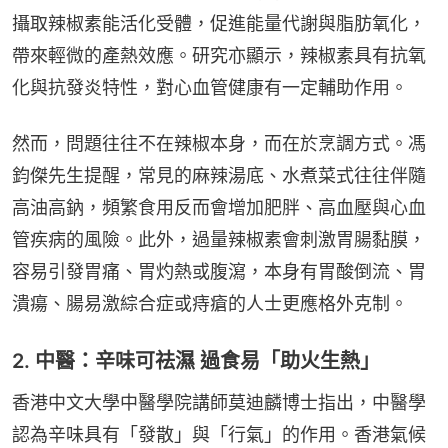
攝取辣椒素能活化受體，促進能量代謝與脂肪氧化，
帶來輕微的產熱效應。研究亦顯示，辣椒素具有抗氧
化與抗發炎特性，對心血管健康有一定輔助作用。
然而，問題往往不在辣椒本身，而在於烹調方式。馮
鈞傑先生提醒，常見的麻辣湯底、水煮菜式往往伴隨
高油高鈉，頻繁食用反而會增加肥胖、高血壓與心血
管疾病的風險。此外，過量辣椒素會刺激胃腸黏膜，
容易引發胃痛、胃灼熱或腹瀉，本身有胃酸倒流、胃
潰瘍、腸易激綜合症或痔瘡的人士更應格外克制。
2. 中醫：辛味可祛濕 過食易「助火生熱」
香港中文大學中醫學院講師莫迪麟博士指出，中醫學
認為辛味具有「發散」與「行氣」的作用。香港氣候