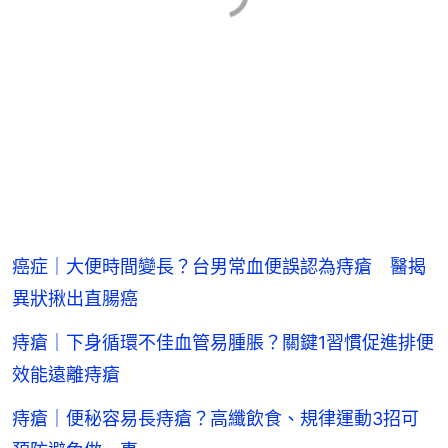
癌症｜大便時間變長？台男常血便誤認為痔瘡 醫揭
異狀揪出直腸癌
痔瘡｜下身循環不佳血管易腫脹？關鍵1習慣促進排便
效能遠離痔瘡
痔瘡｜便秘容易長痔瘡？高纖飲食、規律運動3招可