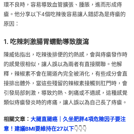
環不良時，容易導致血管擴張、腫脹，進而形成痔
瘡。他分享以下4個吃辣後容易讓人錯認為是痔瘡的
原因：
1. 吃辣刺激腸胃蠕動導致腹瀉
陳威佑指出，吃辣後排便的灼熱感，會與痔瘡發作時
的感覺很相似，讓人誤以為兩者有直接關聯。他解
釋，辣椒素不會在腸道內完全被消化，有些成分會直
接排出體外，當這些殘留的辣椒素接觸到肛門時，會
引發局部刺激，導致灼熱、刺痛或不適感，這種感覺
類似痔瘡發炎時的疼痛，讓人誤以為自己長了痔瘡。
相關文章：
大腸直腸癌｜久坐肥胖4項危險因子要注
意！建議BMI要維持在27以下
👇👇👇