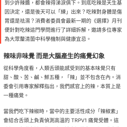
到少許辣醬，都會辣得涕淚俱下。到底吃辣是天生基
因決定，還是後天可以「練」出來？吃辣對身體是傷
胃還是祛濕？消費者委員會最新一期的《選擇》月刊
便針對吃辣這門學問進行了詳細拆解，邀請多位專家
為大眾釐清箇中科學機制與健康宜忌。
辣味非味覺 而是大腦產生的痛覺幻象
從科學角度看，人類舌頭能感受到的基本味覺只有
甜、酸、苦、鹹、鮮五種，「辣」並不包含在內。消
委會引用專家解釋指出，我們感官上的辣，本質上是
一種痛覺。
當我們吃下辣椒時，當中的主要活性成分「辣椒素」
會結合舌頭上負責偵測高溫的 TRPV1 痛覺受體。這