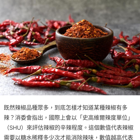
既然辣椒品種眾多，到底怎樣才知道某種辣椒有多
辣？消委會指出，國際上會以「史高維爾辣度單位」
（SHU）來評估辣椒的辛辣程度。這個數值代表辣椒
需要以糖水稀釋多少次才能消除辣味，數值越高代表