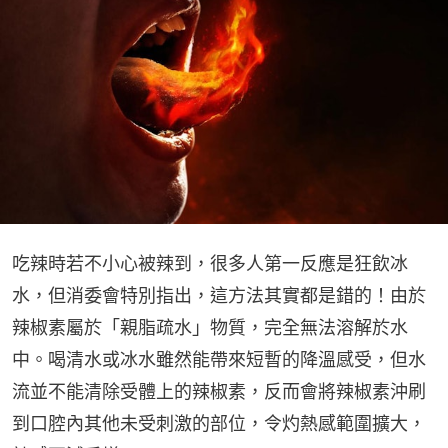
吃辣時若不小心被辣到，很多人第一反應是狂飲冰
水，但消委會特別指出，這方法其實都是錯的！由於
辣椒素屬於「親脂疏水」物質，完全無法溶解於水
中。喝清水或冰水雖然能帶來短暫的降溫感受，但水
流並不能清除受體上的辣椒素，反而會將辣椒素沖刷
到口腔內其他未受刺激的部位，令灼熱感範圍擴大，