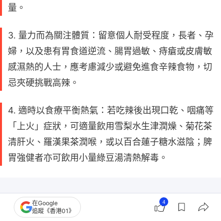
量。
3. 量力而為關注體質：留意個人耐受程度，長者、孕
婦，以及患有胃食道逆流、腸胃過敏、痔瘡或皮膚敏
感濕熱的人士，應考慮減少或避免進食辛辣食物，切
忌夾硬挑戰高辣。
4. 適時以食療平衡熱氣：若吃辣後出現口乾、咽痛等
「上火」症狀，可適量飲用雪梨水生津潤燥、菊花茶
清肝火、羅漢果茶潤喉，或以百合蓮子糖水滋陰；脾
胃強健者亦可飲用小量綠豆湯清熱解毒。
4
在Google
追蹤《香港01》