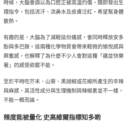
時候，大腦會誤以為口腔正被高溫灼傷，隨即發出生
理指令，包括流汗、流鼻水及皮膚泛紅，希望幫身體
散熱。
有趣的是，大腦為了減輕這份痛感，會同時釋放安多
酚與多巴胺。這兩種化學物質會帶來輕微的愉悅感與
興奮感，也解釋了為什麼不少人會對這種「痛並快樂
著」的感受欲罷不能。
至於平時吃芥末、山葵、黑胡椒或花椒所產生的辛辣
與麻感，其活性成分與生理機制與辣椒素並不一樣，
不能一概而論。
辣度能被量化 史高維爾指標知多啲