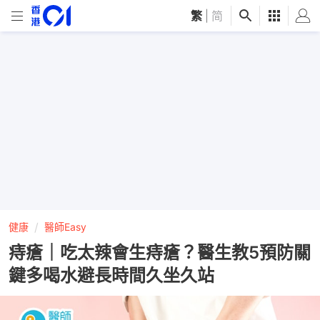
繁
|
简
健康
醫師Easy
痔瘡｜吃太辣會生痔瘡？醫生教5預防關
鍵多喝水避長時間久坐久站