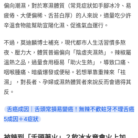
偏向潮濕，對於寒濕體質（常見症狀如手腳冰冷、易
疲倦、大便偏稀、舌苔白厚）的人來說，適量吃少許
辛溫食物能幫助宣陽化濕、促進氣血運行。
不過，莫迪麟博士補充，現代都市人生活習慣多熬
夜、壓力大，體質普遍偏向「陰虛夾濕熱」。辣椒屬
溫熱之品，過量食用極易「助火生熱」，導致口痛、
咽喉腫痛、暗瘡爆發或便秘。若想單靠重辣來「祛
濕」，對長者、孕婦或濕熱體質者來說反而會適得其
反。
舌癌成因｜舌頭常損易變癌！無辣不歡蛀牙不理舌癌
5成因＋4症狀
被辣到「舌頭著火」？飲冰水竟會火上加