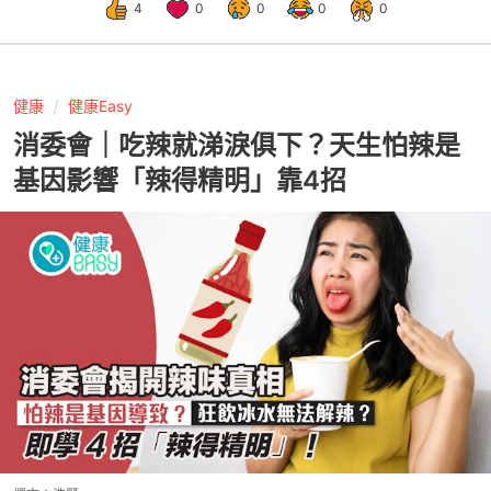
4
0
0
0
0
健康
健康Easy
消委會｜吃辣就涕淚俱下？天生怕辣是
基因影響「辣得精明」靠4招