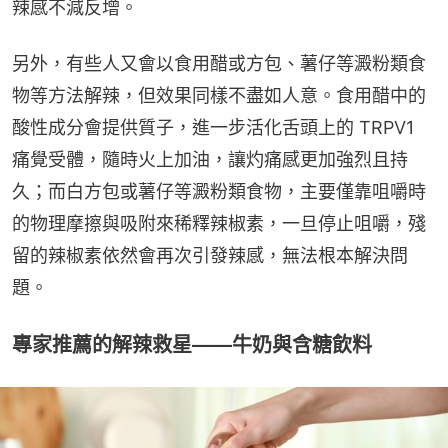
辣感不減反增。
另外，有些人又會以食用醋或方包、薯仔等澱粉類食
物等方法解辣，但效果同樣不盡如人意。食用醋中的
酸性成分會提供質子，進一步活化舌頭上的 TRPV1 
痛覺受體，隨時火上加油，讓灼痛感更加強烈且持
久；而白方包或薯仔等澱粉類食物，主要僅靠咀嚼時
的物理摩擦與吸附來稀釋辣椒素，一旦停止咀嚼，殘
留的辣椒素依然會再次引發辣感，無法根本解決問
題。
專家推薦的解辣救星——牛奶與含糖飲料