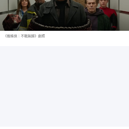
《蜘蛛俠：不戰無歸》劇照