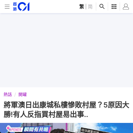
繁
|
简
熱話
開罐
將軍澳日出康城私樓慘敗村屋？5原因大
勝!有人反指買村屋易出事..