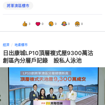
將軍澳區樓市
3
0
0
0
0
經濟
地產樓市
日出康城LP10頂層複式屋9300萬沽
創區內分層戶記錄 設私人泳池