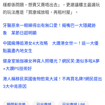
樣都係問題，想賣又賣唔出去」，更建議樓主最識玩
的玩法應是「買康城放租，再租村屋」。
牙醫原來一眼睇得出有無口愛！揭嘴巴一大隱藏跡
象 某節日超明顯
中國瘋傳追港女4大攻略 大讚港女世一！這一大優
點贏盡內地女生
健身室瑜伽褲女神真人照曝光？網民笑:激似多啦A夢
+大讚PS技術好
港人稱移民英國後物慾竟大減！不再買名牌?網民提出
3大中肯原因
瞬間有共鳴
日出康城
日出康城 LP6