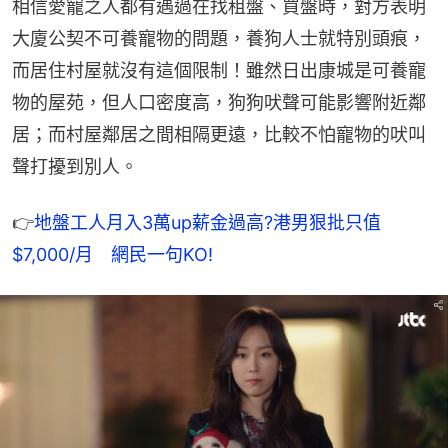
相信愛寵之人都有遇過在找租盤、買盤時，對方表明
大廈公契不可養寵物的問題，養狗人士就特別頭痕，
而居住村屋就沒有這個限制！雖然日出康城是可養寵
物的屋苑，但人口密度高，狗狗吠聲可能影響附近鄰
居；而村屋鄰居之間相隔更遠，比較不怕寵物的吠叫
聲打擾到別人。
👉
地盤工人月入3萬up薪金過高?港男狠批只值
$7,000/月　網民一句KO!