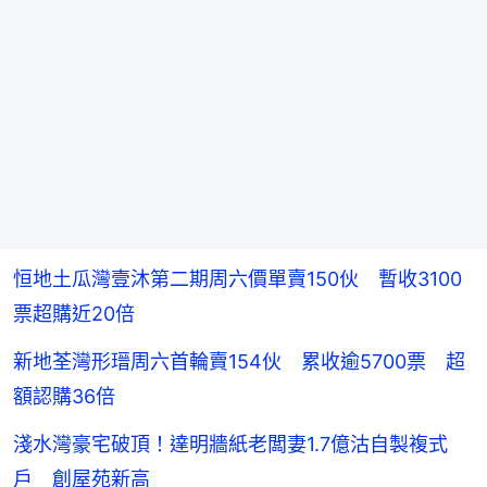
恒地土瓜灣壹沐第二期周六價單賣150伙 暫收3100
票超購近20倍
新地荃灣形瑨周六首輪賣154伙 累收逾5700票 超
額認購36倍
淺水灣豪宅破頂！達明牆紙老闆妻1.7億沽自製複式
戶 創屋苑新高