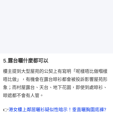
5.露台曬什麼都可以
樓主提到大型屋苑的公契上有寫明「呢樣唔比做嗰樣
唔比做」，有機會在露台晾衫都會被投訴影響屋苑形
象；而村屋露台、天台、地下花園，即使到處晾衫、
晾遮都不會有人管。
👉
港女樓上鄰居曬衫疑似性暗示！垂直曬胸圍底褲?