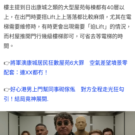
樓主提到日出康城之類的大型屋苑每棟都有40層以
上，在出門時要搭Lift上上落落都比較麻煩，尤其在電
梯需要維修時，有時更會出現需要「迫Lift」的情況，
而村屋推開門行幾級樓梯即可，可省去等電梯的時
間。
👉
將軍澳康城居民狂數屋苑6大罪　空氣差望墳景零
配套：連XX都冇！
👉
好心港男上門幫同事砌傢俬　對方全程走光狂勾
引！結局竟神展開.