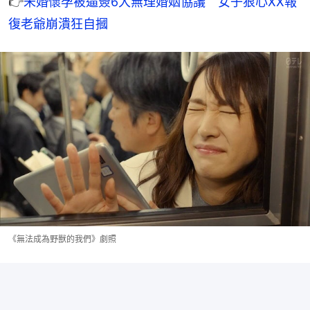
👉
未婚懷孕被逼簽6大無理婚姻協議　女子狠心XX報
復老爺崩潰狂自摑
《無法成為野獸的我們》劇照