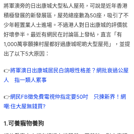
將軍澳旁的日出康城大型私人屋苑，可說是近年香港
積極發展的新發展區，屋苑總座數為50座，吸引了不
少年輕置業人士進場。不過港人對日出康城的評價就
好壞參半。最近有網民在討論區上發帖，直言「有
1,000萬寧願揀村屋都好過康城呢啲大型屋苑」，並提
出了以下5大原因：
👉
將軍澳日出康城居民白鴿眼性格差？網批衰過公屋
人　指一類人累事
👉
網民FB徵免費電視仲指定要50吋　只揀新界！網
嘲:住大屋無錢買?
1.可養寵物養狗