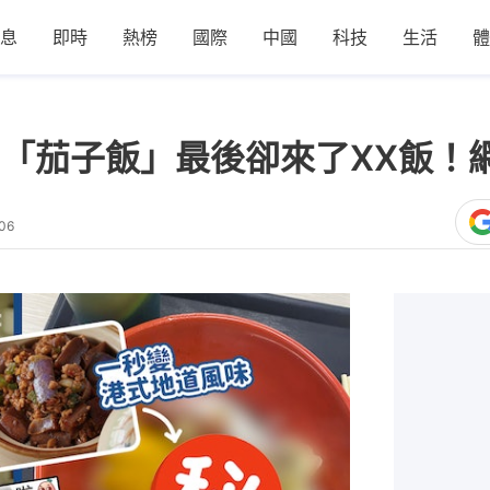
息
即時
熱榜
國際
中國
科技
生活
體
「茄子飯」最後卻來了XX飯！網
:06