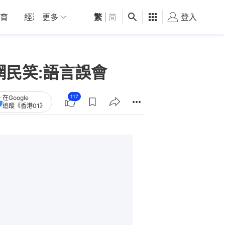
育
經濟
更多
01深圳
繁
觀點
|
简
健康
好食玩飛
登入
女
民笑:語言誤會
117
在Google
追蹤《香港01》