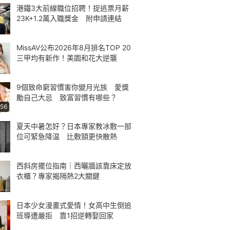
港鐵3大前線職位招聘！捉逃票月薪
23K+1.2萬入職獎金 附申請連結
MissAV公布2026年8月排名TOP 20
三甲均有新作！美園和花大逆襲
9個致命窮習慣害你變月光族 愛獎
勵自己大忌 致富習慣有哪些？
:56
夏天中暑怎好？日本專家教冰敷一部
位可緊急降温 比敷頸更快散熱
西斜房擺位指南｜西曬牆該靠床定放
衣櫃？專家揭隔熱2大關鍵
日本少女漫畫式愛情！女高中生倒追
班導遭嚴拒 靠1招逆轉娶回家