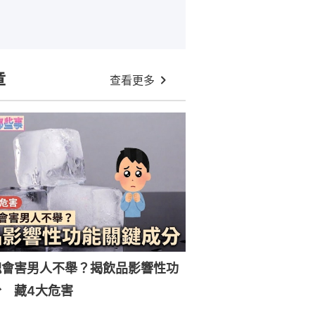
章
查看更多
塊會害男人不舉？揭飲品影響性功
 藏4大危害