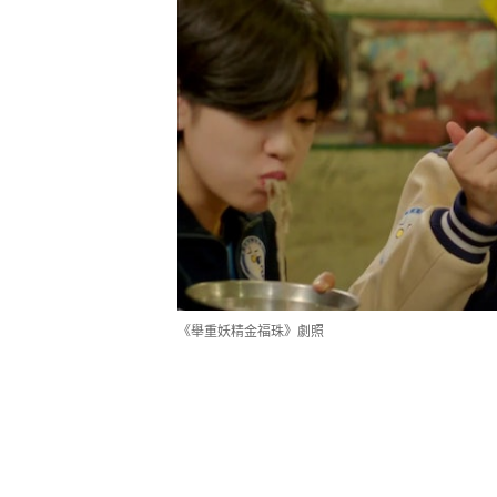
《舉重妖精金福珠》劇照