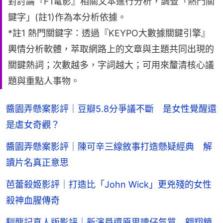
對討論『F1電影』相關文本進行分析，調查「熱門關
鍵字」(註1)作為本分析依據。
*註1 熱門關鍵字：透過『KEYPO大數據關鍵引擎』
輿情分析軟體，萃取網路上的文章與主題共同出現的
關鍵熱詞；次數越多，字詞越大；可用來釐清核心議
題與重點人事物。
醬園弄懸案影評｜豆瓣5.8分爭議不斷 是女性覺醒還
是虐女奇觀？
醬園弄懸案影評｜陳可辛三線敘事打造懸疑經典 解
讀片名真正意思
芭蕾殺姬影評｜打造比「John Wick」更兇殘的女性
殺神血腥傳奇
馴龍記真人版影評｜新演員還原思噎仔氣質 翱翔鏡