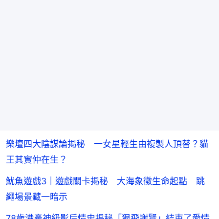
樂壇四大陰謀論揭秘 一女星輕生由複製人頂替？貓
王其實仲在生？
魷魚遊戲3｜遊戲關卡揭秘 大海象徵生命起點 跳
繩場景藏一暗示
78歲港產神級影后情史揭秘「狠飛謝賢」結束了愛情