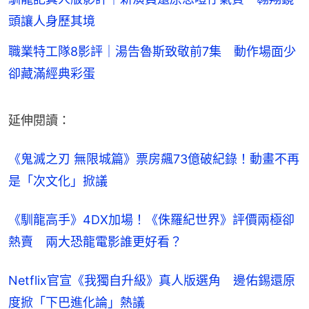
頭讓人身歷其境
職業特工隊8影評｜湯告魯斯致敬前7集 動作場面少
卻藏滿經典彩蛋
延伸閱讀：
《鬼滅之刃 無限城篇》票房飆73億破紀錄！動畫不再
是「次文化」掀議
《馴龍高手》4DX加場！《侏羅紀世界》評價兩極卻
熱賣　兩大恐龍電影誰更好看？
Netflix官宣《我獨自升級》真人版選角　邊佑錫還原
度掀「下巴進化論」熱議