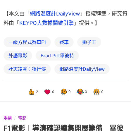
【本文由「
網路溫度計DailyView
」授權轉載，研究資
料由「
KEYPO大數據關鍵引擎
」提供。】
一級方程式賽車F1
賽車
獅子王
外語電影
Brad Pitt畢彼特
壯志凌雲︰獨行俠
網路溫度計DailyView
2
0
0
0
0
娛樂
電影
F1電影︱導演確認續集開展籌備 畢彼