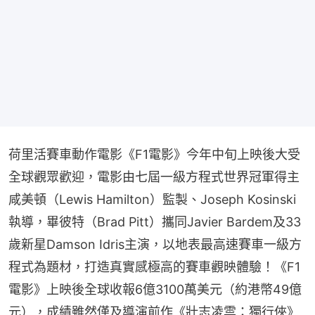
荷里活賽車動作電影《F1電影》今年中旬上映後大受
全球觀眾歡迎，電影由七屆一級方程式世界冠軍得主
咸美頓（Lewis Hamilton）監製、Joseph Kosinski
執導，畢彼特（Brad Pitt）攜同Javier Bardem及33
歲新星Damson Idris主演，以地表最高速賽車一級方
程式為題材，打造真實感極高的賽車觀映體驗！《F1
電影》上映後全球收報6億3100萬美元（約港幣49億
元），成績雖然僅及導演前作《壯志凌雲：獨行俠》