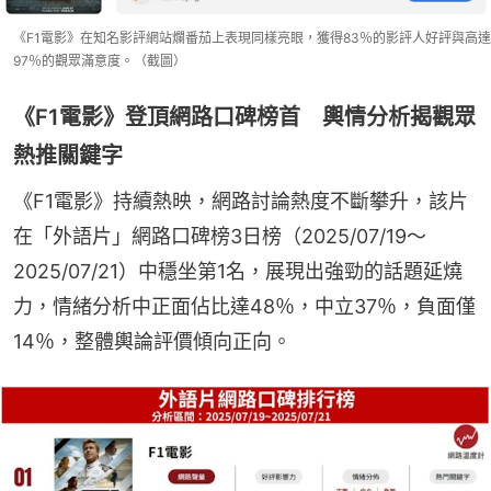
《F1電影》在知名影評網站爛番茄上表現同樣亮眼，獲得83％的影評人好評與高達
97％的觀眾滿意度。（截圖）
《F1電影》登頂網路口碑榜首 輿情分析揭觀眾
熱推關鍵字
《F1電影》持續熱映，網路討論熱度不斷攀升，該片
在「外語片」網路口碑榜3日榜（2025/07/19～
2025/07/21）中穩坐第1名，展現出強勁的話題延燒
力，情緒分析中正面佔比達48％，中立37％，負面僅
14％，整體輿論評價傾向正向。