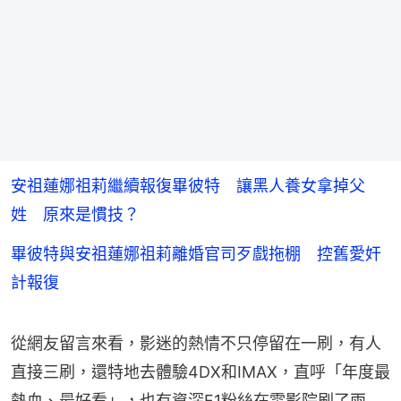
安祖蓮娜祖莉繼續報復畢彼特 讓黑人養女拿掉父
姓 原來是慣技？
畢彼特與安祖蓮娜祖莉離婚官司歹戲拖棚 控舊愛奸
計報復
從網友留言來看，影迷的熱情不只停留在一刷，有人
直接三刷，還特地去體驗4DX和IMAX，直呼「年度最
熱血、最好看」，也有資深F1粉絲在電影院刷了兩