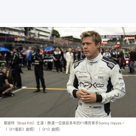
畢彼特（Brad Pitt）主演，飾演一位退役多年的F1傳奇車手Sonny Hayes。
（《F1電影》劇照）（《F1》劇照）