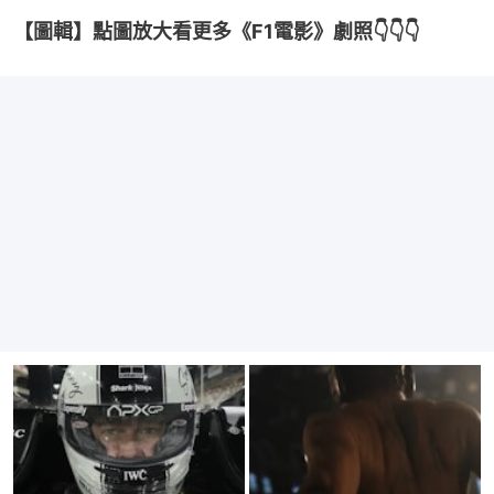
【圖輯】點圖放大看更多《F1電影》劇照👇👇👇