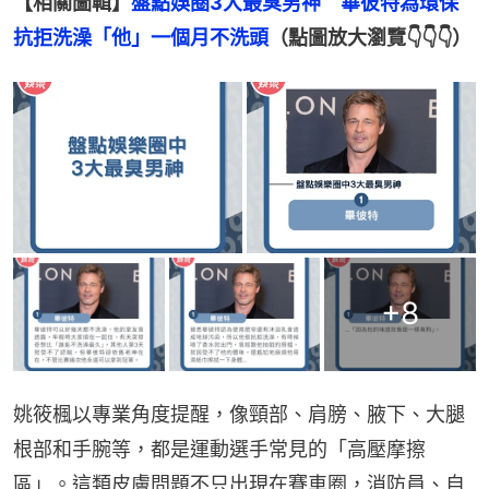
【相關圖輯】
盤點娛圈3大最臭男神　畢彼特為環保
抗拒洗澡「他」一個月不洗頭
（點圖放大瀏覽👇👇👇）
+
8
姚筱楓以專業角度提醒，像頸部、肩膀、腋下、大腿
根部和手腕等，都是運動選手常見的「高壓摩擦
區」。這類皮膚問題不只出現在賽車圈，消防員、自