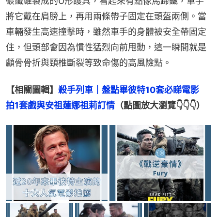
碳纖維製成的U形護具，看起來有點像馬蹄鐵，車手
將它戴在肩膀上，再用兩條帶子固定在頭盔兩側。當
車輛發生高速撞擊時，雖然車手的身體被安全帶固定
住，但頭部會因為慣性猛烈向前甩動，這一瞬間就是
顱骨骨折與頸椎斷裂等致命傷的高風險點。
【相關圖輯】
殺手列車｜盤點畢彼特10套必睇電影　
拍1套戲與安祖蓮娜祖莉訂情
（點圖放大瀏覽👇👇👇）