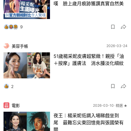
嘆 臉上歲月痕跡獲讚真實自然美
9
美容手帳
2026-03-24
51歲楊采妮皮膚超緊緻！親授「油
＋按摩」護膚法 消水腫淡化細紋
2
電影
2026-03-10
精選 ★
夜王︱楊采妮低調入場睇戲坐到
尾 最難忘尖東回憶竟與張國榮有
關