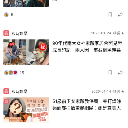
6
即時娛樂
2026-01-24
精選 ★
90年代兩大女神素顏家居合照見證
成長印記 兩人因一事惹網民羨慕
15
即時娛樂
2026-01-14
精選 ★
51歲前玉女素顏教保養 零打燈濾
鏡面部拍攝驚艷網民：她是真美人