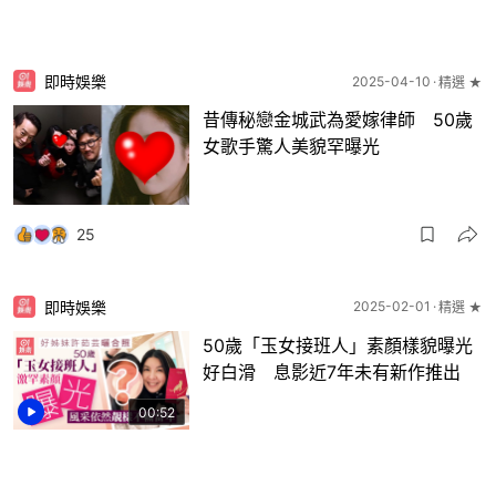
即時娛樂
2025-04-10
精選 ★
昔傳秘戀金城武為愛嫁律師 50歲
女歌手驚人美貌罕曝光
25
即時娛樂
2025-02-01
精選 ★
50歲「玉女接班人」素顏樣貌曝光
好白滑 息影近7年未有新作推出
00:52
20