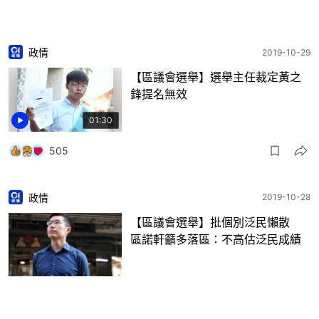
政情
2019-10-29
【區議會選舉】選舉主任裁定黃之
鋒提名無效
01:30
505
政情
2019-10-28
【區議會選舉】批個別泛民懶散
區諾軒籲多落區：不高估泛民成績
25