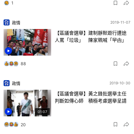
1
政情
2019-11-07
【區議會選舉】建制靜默遊行遭途
人罵「垃圾」 陳家珮喊「曱甴」
88
政情
2019-10-30
【區議會選舉】黃之鋒批選舉主任
判斷如傳心師 積極考慮選舉呈請
01:07
20