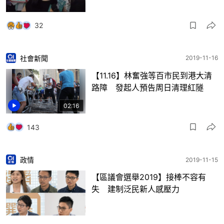
32
社會新聞
2019-11-16
【11.16】林奮強等百市民到港大清
路障 發起人預告周日清理紅隧
02:16
143
政情
2019-11-15
【區議會選舉2019】接棒不容有
失 建制泛民新人感壓力