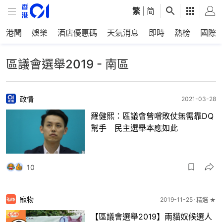
繁
|
简
港聞
娛樂
酒店優惠碼
天氣消息
即時
熱榜
國際
區議會選舉2019 - 南區
政情
2021-03-28
羅健熙：區議會曾嚐敗仗無需靠DQ
幫手 民主選舉本應如此
10
寵物
2019-11-25
精選 ★
【區議會選舉2019】兩貓奴候選人