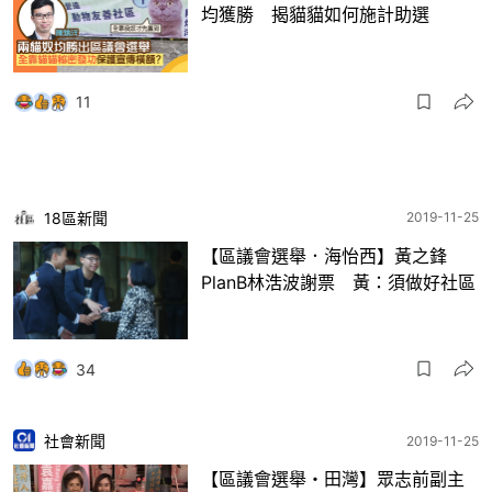
均獲勝 揭貓貓如何施計助選
11
18區新聞
2019-11-25
【區議會選舉．海怡西】黃之鋒
PlanB林浩波謝票 黃：須做好社區
34
社會新聞
2019-11-25
【區議會選舉・田灣】眾志前副主