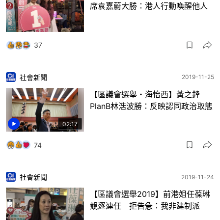
席袁嘉蔚大勝：港人行動喚醒他人
37
社會新聞
2019-11-25
【區議會選舉・海怡西】黃之鋒
PlanB林浩波勝：反映認同政治取態
02:17
74
社會新聞
2019-11-24
【區議會選舉2019】前港姐任葆琳
競逐連任 拒告急：我非建制派