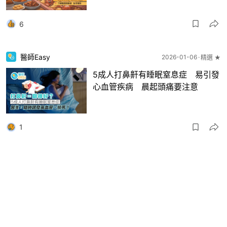
6
醫師Easy
2026-01-06
精選 ★
5成人打鼻鼾有睡眠窒息症 易引發
心血管疾病 晨起頭痛要注意
1
熱爆話題
2025-12-07
精選 ★
豬肉不要這樣煮！一家3人中風、10
歲童高血壓 護士警告：好危險
00:47