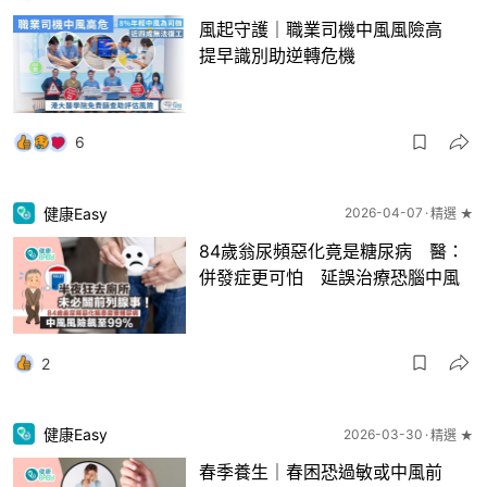
風起守護｜職業司機中風風險高
提早識別助逆轉危機
6
健康Easy
2026-04-07
精選 ★
84歲翁尿頻惡化竟是糖尿病 醫：
併發症更可怕 延誤治療恐腦中風
2
健康Easy
2026-03-30
精選 ★
春季養生｜春困恐過敏或中風前