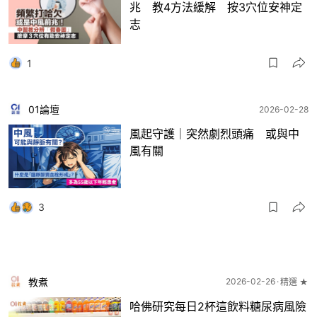
兆 教4方法緩解 按3穴位安神定
志
1
01論壇
2026-02-28
風起守護｜突然劇烈頭痛 或與中
風有關
3
教煮
2026-02-26
精選 ★
哈佛研究每日2杯這飲料糖尿病風險