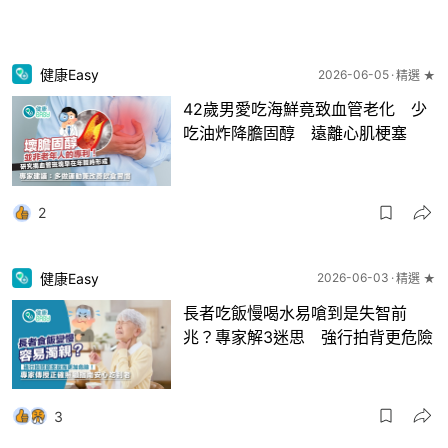
健康Easy
2026-06-05
精選 ★
42歲男愛吃海鮮竟致血管老化 少
吃油炸降膽固醇 遠離心肌梗塞
2
健康Easy
2026-06-03
精選 ★
長者吃飯慢喝水易嗆到是失智前
兆？專家解3迷思 強行拍背更危險
3