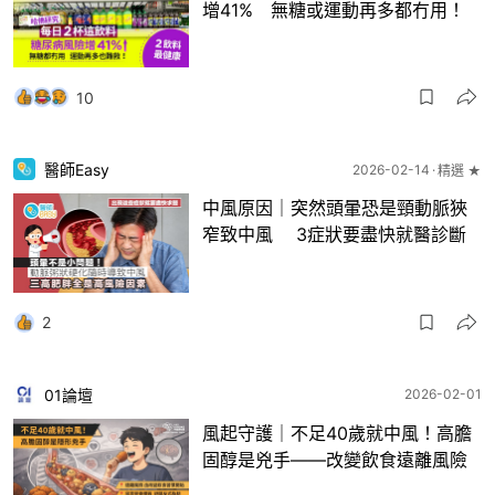
增41% 無糖或運動再多都冇用！
10
醫師Easy
2026-02-14
精選 ★
中風原因｜突然頭暈恐是頸動脈狹
窄致中風 3症狀要盡快就醫診斷
2
01論壇
2026-02-01
風起守護｜不足40歲就中風！高膽
固醇是兇手——改變飲食遠離風險