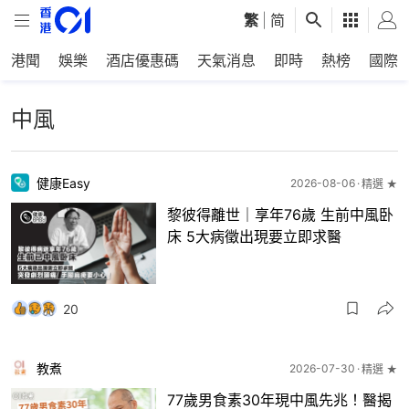
繁
|
简
港聞
娛樂
酒店優惠碼
天氣消息
即時
熱榜
國際
中風
健康Easy
2026-08-06
精選 ★
黎彼得離世｜享年76歲 生前中風卧
床 5大病徵出現要立即求醫
20
教煮
2026-07-30
精選 ★
77歲男食素30年現中風先兆！醫揭