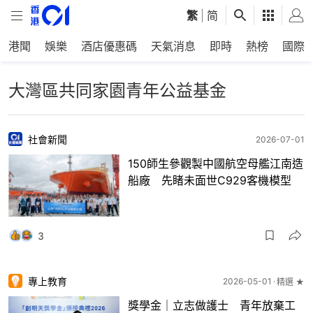
繁
|
简
港聞
娛樂
酒店優惠碼
天氣消息
即時
熱榜
國際
大灣區共同家園青年公益基金
社會新聞
2026-07-01
150師生參觀製中國航空母艦江南造
船廠 先睹未面世C929客機模型
3
專上教育
2026-05-01
精選 ★
獎學金｜立志做護士 青年放棄工