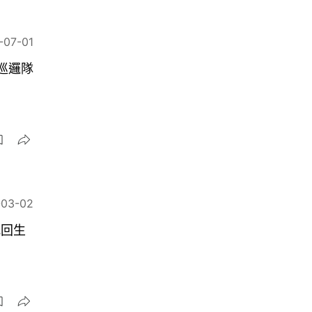
-07-01
光巡邏隊
-03-02
死回生