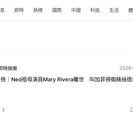
息
即時
熱榜
國際
中國
科技
生活
體
2026
即時娛樂
俠｜Ned祖母演員Mary Rivera離世 叫加菲掃蜘蛛絲
面
2