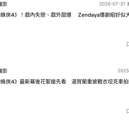
2026-07-31
電影
蛛俠4》！戲內失戀、戲外甜爆 Zendaya爆劇組好似
3
2025
電影
蜘蛛俠4》最新幕後花絮搶先看 湯賀蘭重披戰衣坦克車拍
4