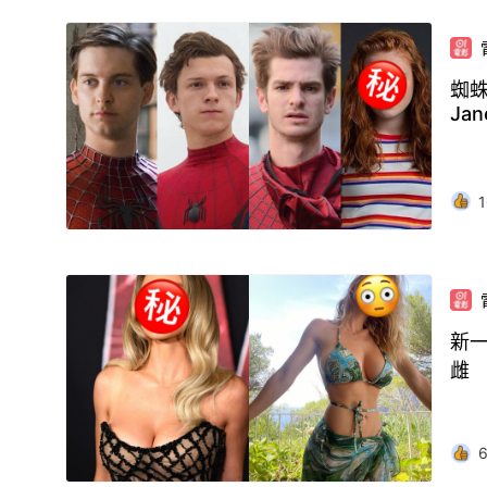
蜘蛛
Jan
1
新一
雌