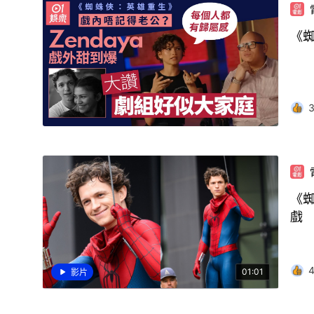
《蜘
《
戲
01:01
影片