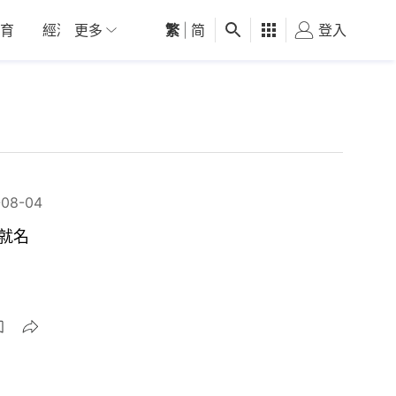
育
經濟
更多
01深圳
繁
觀點
|
简
健康
好食玩飛
登入
女
-08-04
造就名