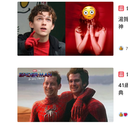
湯
神
7
4
典