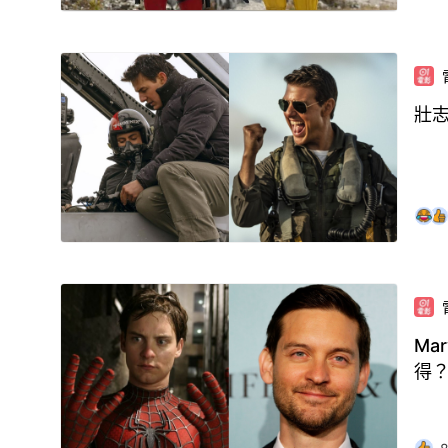
壯
Ma
得