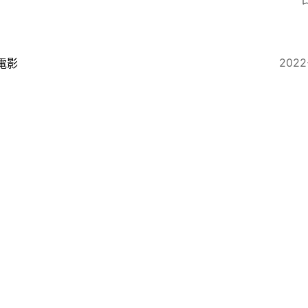
8
2022
電影
達水之道︱12日破10億票房 與《星戰》《蜘蛛俠》平
2022
即時國際
綠魔女子怪盜團」紐約出沒 闖地鐵車廂狂毆乘客搶劫致