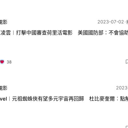
2023-07-02
電影
志凌雲︱打擊中國審查荷里活電影 美國國防部：不會協
38
2023
電影
rvel︱元祖蜘蛛俠有望多元宇宙再回歸 杜比麥奎爾︰點
？