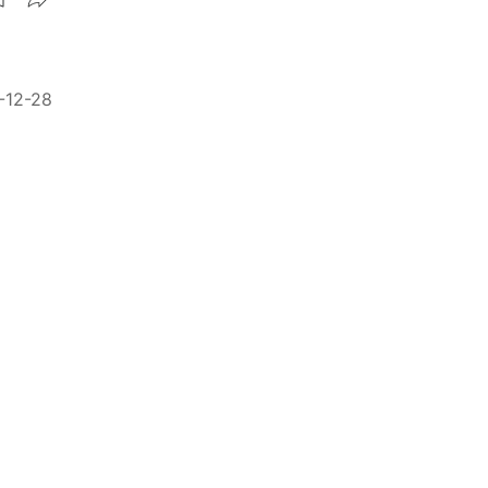
-12-28
手第三
-10-11
人心惶