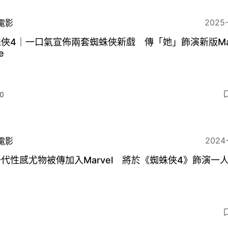
2025
電影
俠4｜一口氣宣佈兩套蜘蛛俠新戲 傳「她」飾演新版Ma
e
0
2024
電影
代性感尤物被傳加入Marvel 將於《蜘蛛俠4》飾演一
6