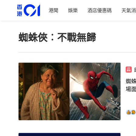
港聞
娛樂
酒店優惠碼
天氣消
蜘蛛俠︰不戰無歸
蜘蛛
場