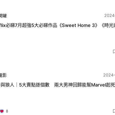
2024
開罐
tflix必睇7月超強5大必睇作品《Sweet Home 3》《時
3
2024
電影
與狼人｜5大賣點逐個數 兩大男神回歸能幫Marvel起
8