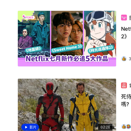
Ne
2》
死侍
嗎?
02:26
影片