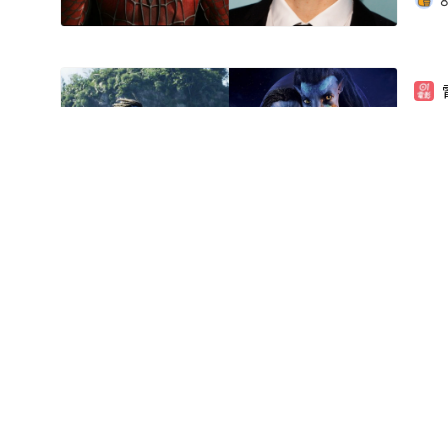
阿凡
快
2
「
惶