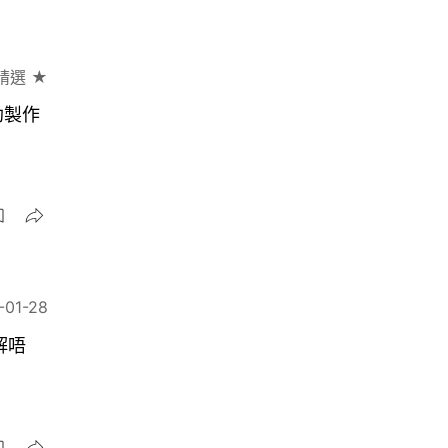
精選 ★
助製作
-01-28
解唔