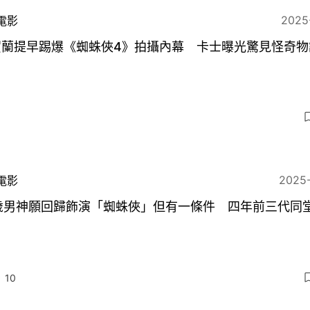
2025
電影
賀蘭提早踢爆《蜘蛛俠4》拍攝內幕 卡士曝光驚見怪奇物
2025
電影
1歲男神願回歸飾演「蜘蛛俠」但有一條件 四年前三代同
10