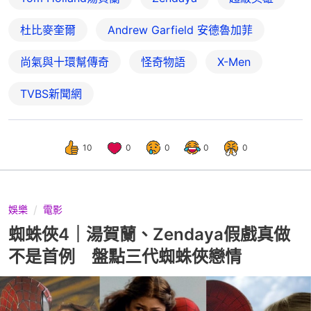
杜比麥奎爾
Andrew Garfield 安德魯加菲
尚氣與十環幫傳奇
怪奇物語
X-Men
TVBS新聞網
10
0
0
0
0
娛樂
電影
蜘蛛俠4｜湯賀蘭、Zendaya假戲真做
不是首例 盤點三代蜘蛛俠戀情