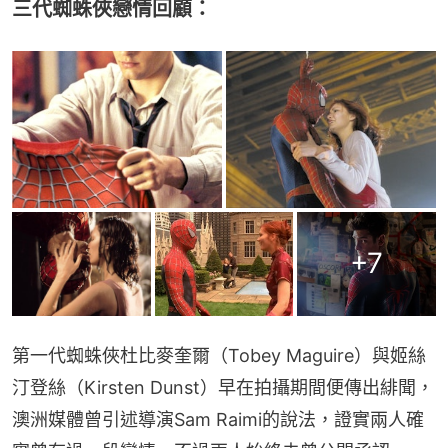
三代蜘蛛俠戀情回顧：
+
7
第一代蜘蛛俠杜比麥奎爾（Tobey Maguire）與姬絲
汀登絲（Kirsten Dunst）早在拍攝期間便傳出緋聞，
澳洲媒體曾引述導演Sam Raimi的說法，證實兩人確