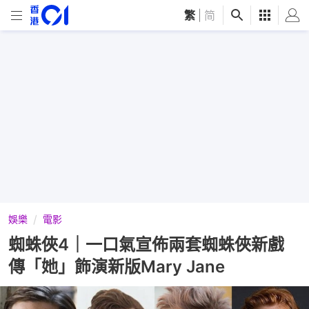
繁
|
简
娛樂
電影
蜘蛛俠4｜一口氣宣佈兩套蜘蛛俠新戲
傳「她」飾演新版Mary Jane