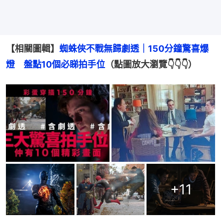
【相關圖輯】
蜘蛛俠不戰無歸劇透｜150分鐘驚喜爆
燈　盤點10個必睇拍手位
（點圖放大瀏覽👇👇👇）
+
11