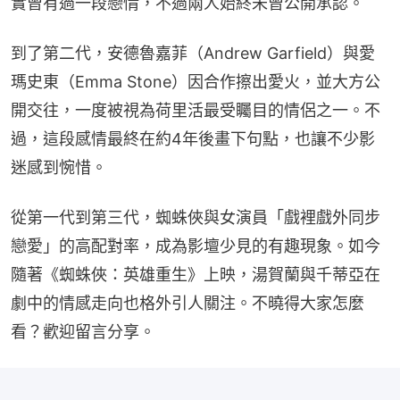
實曾有過一段戀情，不過兩人始終未曾公開承認。
到了第二代，安德魯嘉菲（Andrew Garfield）與愛
瑪史東（Emma Stone）因合作擦出愛火，並大方公
開交往，一度被視為荷里活最受矚目的情侶之一。不
過，這段感情最終在約4年後畫下句點，也讓不少影
迷感到惋惜。
從第一代到第三代，蜘蛛俠與女演員「戲裡戲外同步
戀愛」的高配對率，成為影壇少見的有趣現象。如今
隨著《蜘蛛俠：英雄重生》上映，湯賀蘭與千蒂亞在
劇中的情感走向也格外引人關注。不曉得大家怎麼
看？歡迎留言分享。