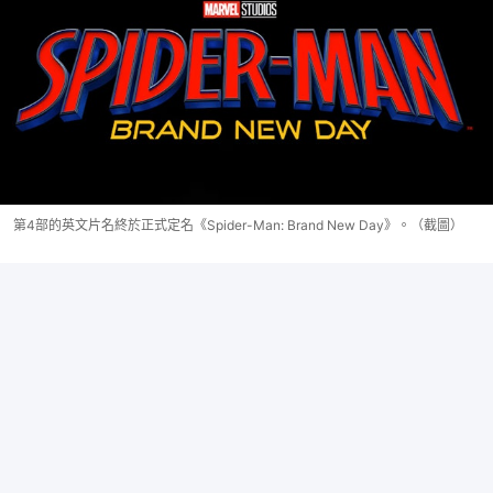
第4部的英文片名終於正式定名《Spider-Man: Brand New Day》。（截圖）