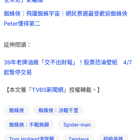
蜘蛛俠：飛躍蜘蛛宇宙｜網民票選最受歡迎蜘蛛俠
Peter僅得第二
延伸閱讀：
39年老牌油廠「交不出財報」！股票恐淪壁紙　4/7
起暫停交易
【本文獲「
TVBS新聞網
」授權轉載。】
蜘蛛俠
蜘蛛俠︰決戰千里
蜘蛛俠︰不戰無歸
Spider-man
Tom Holland湯賀蘭
Zendaya
超級英雄