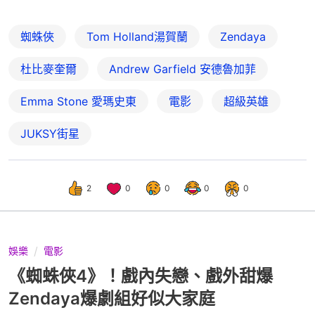
蜘蛛俠
Tom Holland湯賀蘭
Zendaya
杜比麥奎爾
Andrew Garfield 安德魯加菲
Emma Stone 愛瑪史東
電影
超級英雄
JUKSY街星
2
0
0
0
0
娛樂
電影
《蜘蛛俠4》！戲內失戀、戲外甜爆
Zendaya爆劇組好似大家庭