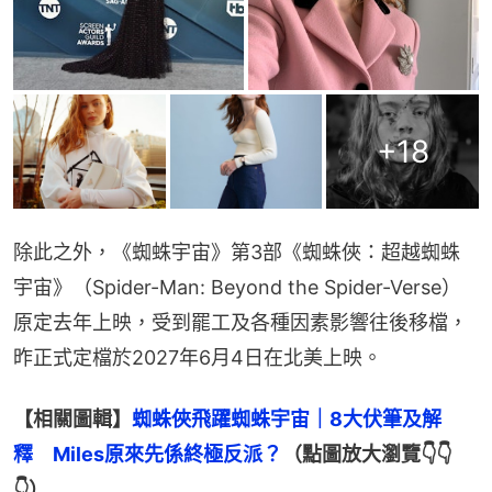
+
18
除此之外，《蜘蛛宇宙》第3部《蜘蛛俠：超越蜘蛛
宇宙》（Spider-Man: Beyond the Spider-Verse）
原定去年上映，受到罷工及各種因素影響往後移檔，
昨正式定檔於2027年6月4日在北美上映。
【相關圖輯】
蜘蛛俠飛躍蜘蛛宇宙｜8大伏筆及解
釋　Miles原來先係終極反派？
（點圖放大瀏覽👇👇
👇）