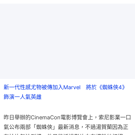
新一代性感尤物被傳加入Marvel 將於《蜘蛛俠4》
飾演一人氣英雌
昨日舉辦的CinemaCon電影博覽會上，索尼影業一口
氣公布兩部「蜘蛛俠」最新消息，不過湯賀蘭因為正