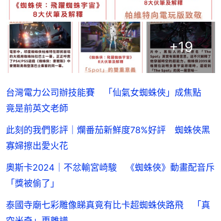
+
19
台灣電力公司辦技能賽 「仙氣女蜘蛛俠」成焦點
竟是前英文老師
此刻的我們影評｜爛番茄新鮮度78%好評 蜘蛛俠黑
寡婦擦出愛火花
奧斯卡2024｜不忿輸宮崎駿 《蜘蛛俠》動畫配音斥
「獎被偷了」
泰國寺廟七彩雕像睇真竟有比卡超蜘蛛俠路飛 「真
空米奇」更離譜