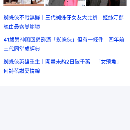
蜘蛛俠不戰無歸｜三代蜘蛛仔女友大比拚 姬絲汀鄧
絲由最索變崩壞
41歲男神願回歸飾演「蜘蛛俠」但有一條件 四年前
三代同堂成經典
蜘蛛俠英雄重生｜開畫未夠2日破千萬 「女飛魚」
何詩蓓讚愛情線