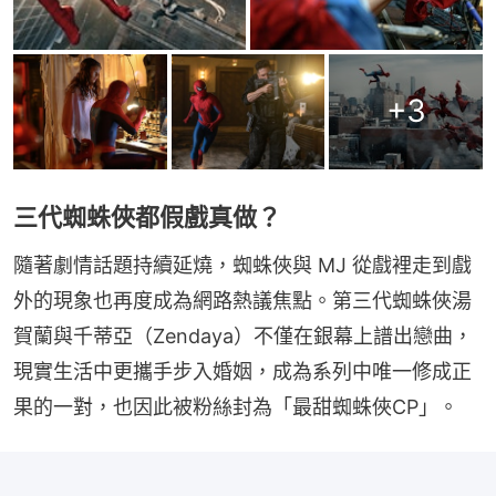
+
3
三代蜘蛛俠都假戲真做？
隨著劇情話題持續延燒，蜘蛛俠與 MJ 從戲裡走到戲
外的現象也再度成為網路熱議焦點。第三代蜘蛛俠湯
賀蘭與千蒂亞（Zendaya）不僅在銀幕上譜出戀曲，
現實生活中更攜手步入婚姻，成為系列中唯一修成正
果的一對，也因此被粉絲封為「最甜蜘蛛俠CP」。