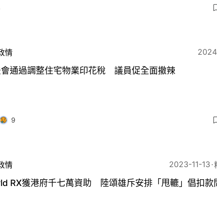
4
2024
政情
法會通過調整住宅物業印花稅 議員促全面撤辣
9
2023-11-13
政情
rld RX獲港府千七萬資助 陸頌雄斥安排「甩轆」倡扣款