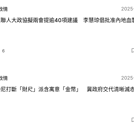
2025
政情
建聯人大政協擬兩會提逾40項建議 李慧琼倡批准內地血
6
2025
政情
仲尼打斷「財尺」派含寓意「金幣」 冀政府交代清晰滅
3