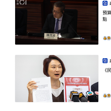
預
點
《