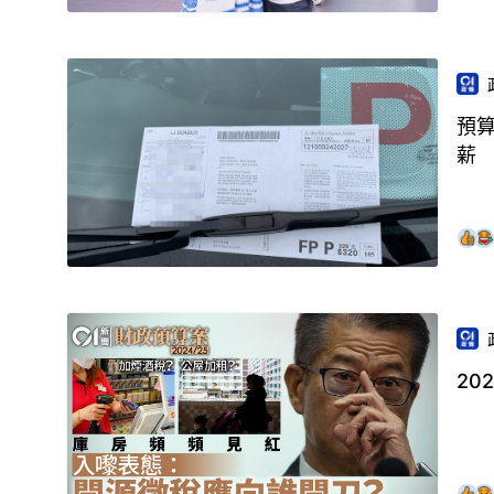
預
薪
20