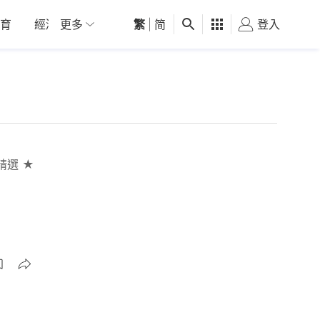
育
經濟
更多
01深圳
繁
觀點
|
简
健康
好食玩飛
登入
女
精選 ★