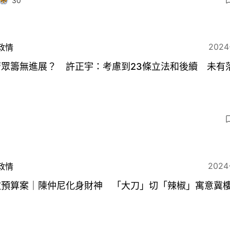
30
2024
政情
管眾籌無進展？ 許正宇：考慮到23條立法和後續 未有
3
2024
政情
政預算案｜陳仲尼化身財神 「大刀」切「辣椒」寓意冀