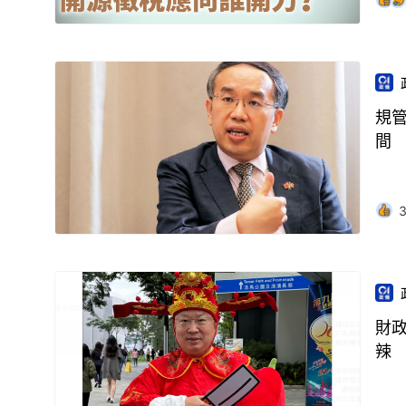
規
間
財
辣