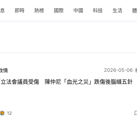
息
即時
熱榜
國際
中國
科技
生活
體
2026-05-06
政情
有立法會議員受傷 陳仲尼「血光之災」跌傷後腦縫五針
12