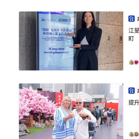
江
町
提