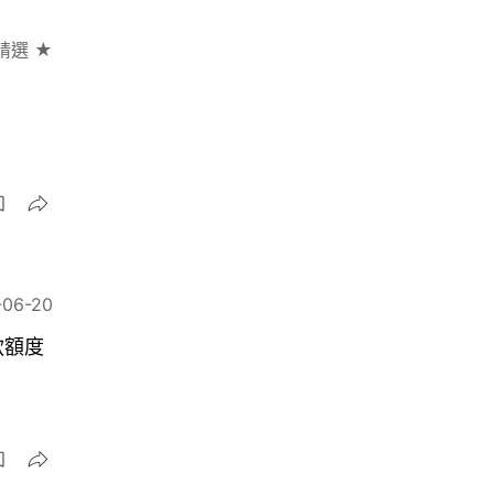
精選 ★
-06-20
款額度