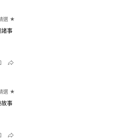
精選 ★
壇諸事
精選 ★
港故事