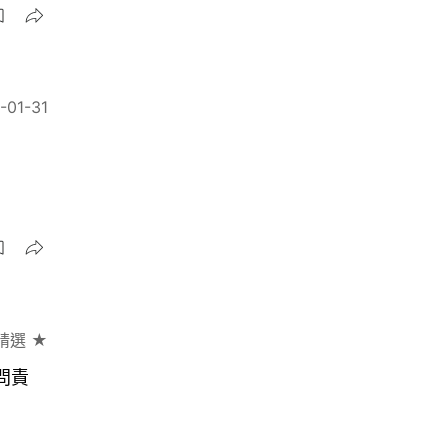
-01-31
精選 ★
問責