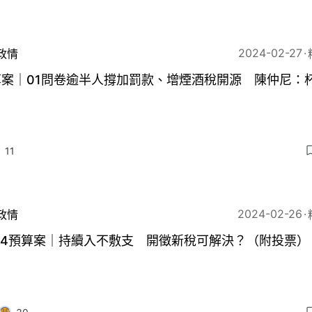
2024-02-27
政情
算案｜01問卷逾半人撐加罰款、增煙酒稅開源 陳仲尼：
11
2024-02-26
政情
24預算案｜持續入不敷支 開徵新稅可解決？（附投票）