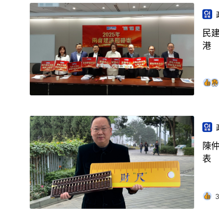
民
港
陳
表