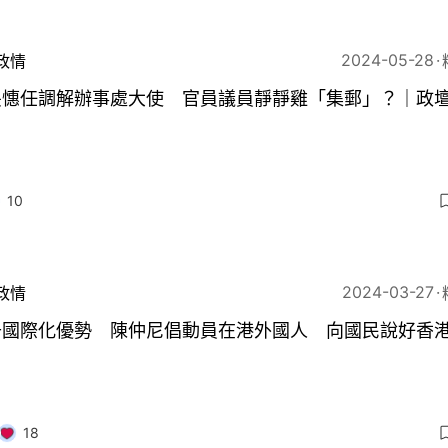
2024-05-28
政情
旻憓任調解辦事處大使 官員議員靜靜雞「集郵」？｜政
10
2024-03-27
政情
升國際化優勢 陳仲尼倡動員在港外國人 向國民說好香
18