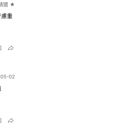
精選 ★
考慮重
-05-02
範