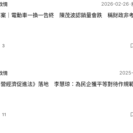
2026-02-26
政情
算案｜電動車一換一告終 陳茂波認銷量會跌 稱財政非
3
2025
政情
民營經濟促進法》落地 李慧琼：為民企獲平等對待作規
11