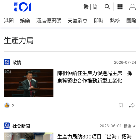
繁
|
简
港聞
娛樂
酒店優惠碼
天氣消息
即時
熱榜
國際
生產力局
政情
2026-07-24
陳祖恒續任生產力促進局主席 孫
東冀緊密合作推動新型工業化
2
社會新聞
2026-06-01
精選 ★
生產力局助300項目「出海」拓海