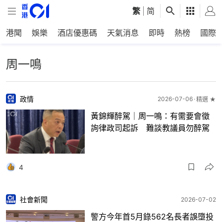
繁
|
简
港聞
娛樂
酒店優惠碼
天氣消息
即時
熱榜
國際
周一鳴
政情
2026-07-06
精選 ★
黃錦輝醉駕｜周一鳴：有需要會徵
詢律政司起訴 難談教議員勿醉駕
4
社會新聞
2026-07-02
警方今年首5月錄562名長者誤墮投