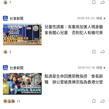
7
社會新聞
2026-03-23
精選 ★
兒童性誘案｜有案底加害人現身籲
家長關心兒童 否則犯人有機可乘
2
社會新聞
2026-03-18
精選 ★
點滴是生命回應邪教指控 會長辭
職 辦公室被真佛宗指為香港分堂
11