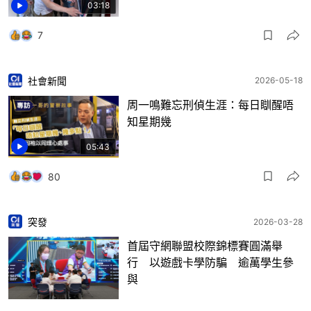
03:18
7
社會新聞
2026-05-18
周一鳴難忘刑偵生涯：每日瞓醒唔
知星期幾
05:43
80
突發
2026-03-28
首屆守網聯盟校際錦標賽圓滿舉
行 以遊戲卡學防騙 逾萬學生參
與