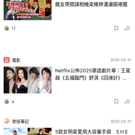
龍友帶間諜相機梁雍婷瀟灑踢裙擺
11
電影
2025-02-21
Netflix公佈2025華語劇片單：王星
越《五福臨門》舒淇《回魂計》…
4
穿搭筆記
2025-02-21
5款女明星愛用大容量手袋 S.H.E