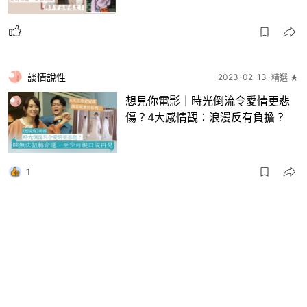
談情說性
2023-02-13
精選 ★
想見你電影｜時光倒流令愛情更悲
傷？4大感情觀：浪漫反有負擔？
1
電影
2023-02-11
《想見你》香港上映兩日過230
萬 榮登本周新片開畫票房冠軍