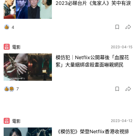
2023必睇台片《鬼家人》笑中有淚
4
電影
2023-04-15
模仿犯｜Netflix公開幕後「血腥花
絮」大量綑綁虐殺畫面嚇親網民
7
電影
2023-04-12
《模仿犯》榮登Netflix香港收視排