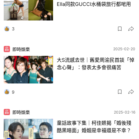
Ella同款GUCCI水桶袋旅行都啱用
3
即時娛樂
2025-02-20
大S流感去世｜舊愛周渝民首談「悼
念心聲」：發表太多會很痛苦
9
即時娛樂
2025-02-16
童話故事下集｜柯佳嬿揭「婚後殘
酷黑暗面」婚姻是幸福還是不幸？