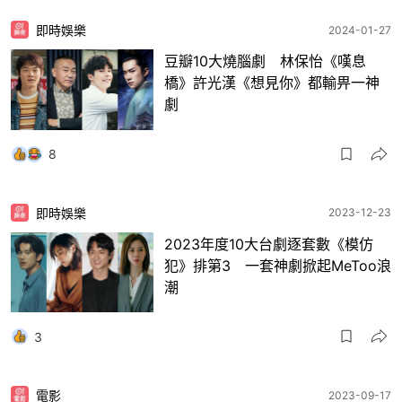
即時娛樂
2024-01-27
豆瓣10大燒腦劇 林保怡《嘆息
橋》許光漢《想見你》都輸畀一神
劇
8
即時娛樂
2023-12-23
2023年度10大台劇逐套數《模仿
犯》排第3 一套神劇掀起MeToo浪
潮
3
電影
2023-09-17