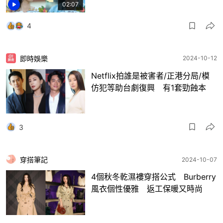
02:07
4
即時娛樂
2024-10-12
Netflix拍誰是被害者/正港分局/模
仿犯等助台劇復興 有1套勁蝕本
3
穿搭筆記
2024-10-07
4個秋冬乾濕褸穿搭公式 Burberry
風衣個性優雅 返工保暖又時尚