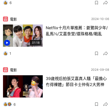
6
電影
2024-10-06
Netflix十月片單推薦：蒼鷺與少年/
亂馬½/艾嘉食堂/還珠格格/戰亂
01:18
1
電影
2024-09-08
39歲視后拍張艾嘉真人騷「最擔心
冇得裸體」節目卡士仲有2大男神
6