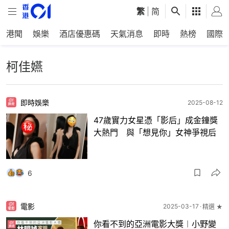
繁
|
简
港聞
娛樂
酒店優惠碼
天氣消息
即時
熱榜
國際
柯佳嬿
即時娛樂
2025-08-12
47歲實力女星憑「影后」成金鐘獎
大熱門 與「想見你」女神爭視后
6
電影
2025-03-17
精選 ★
你看不到的亞洲電影大獎︱小野變