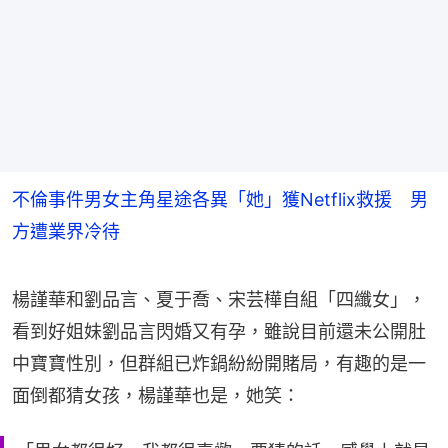
不倫事件男女主角星途各異「她」獲Netflix救援 男
方遭業界冷待
楊謹華和劉品言、夏于喬、宋芸樺自組「四纖女」，
看到好姐妹劉品言閃婚又有孕，雖說目前還未公開肚
中寶寶性別，但群組已炸鍋紛紛開賭局，有趣的是一
面倒都猜女孩，楊謹華也是，她笑：