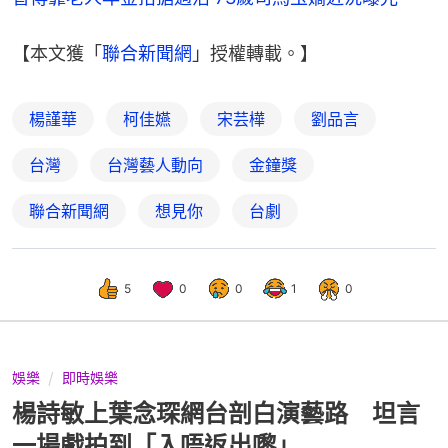
【本文獲「
聯合新聞網
」授權轉載。】
楊謹華
柯佳嬿
宋芸樺
劉品言
台灣
台灣藝人動向
金鐘獎
聯合新聞網
想見你
台劇
5
0
0
1
0
娛樂
即時娛樂
楊詩敏上葉念琛網台剖白演藝路 坦言
一場戲拍到「入唔返出嚟」