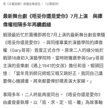
憑《正義迴廊》首獲金像提名。（公關提供）
最新舞台劇《唔妥你還是愛你》7月上演 與譚
偉權相隔多年再續戲緣
蝦頭最近忙於籌備即將在7月上演的最新舞台劇音樂騷
《唔妥你還是愛你》，與同樣畢業於演藝學院的譚偉
權（Gary哥哥）首度正式合作。原來二人的緣分始於
蝦頭18歲初入演藝學院時，當時她獲選參與Gary哥哥
主演的音樂劇《遇上1941的女孩》擔任和音，蝦頭回
憶：「當年見到師兄師姐又唱又跳好正，我同自己講
要俾心機讀書，將來都要俾好嘅表演大家睇。」
事隔多年，二人終能再度同台。《唔妥你還是愛你》
由盧俊豪執導，以「追、求、定、結、離」為故事軸