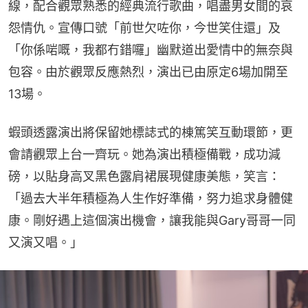
線，配合觀眾熟悉的經典流行歌曲，唱盡男女間的哀
怨情仇。宣傳口號「前世欠咗你，今世笑住還」及
「你係啱嘅，我都冇錯囉」幽默道出愛情中的無奈與
包容。由於觀眾反應熱烈，演出已由原定6場加開至
13場。
蝦頭透露演出將保留她標誌式的棟篤笑互動環節，更
會請觀眾上台一齊玩。她為演出積極備戰，成功減
磅，以貼身高叉黑色露肩裙展現健康美態，笑言：
「過去大半年積極為人生作好準備，努力追求身體健
康。剛好遇上這個演出機會，讓我能與Gary哥哥一同
又演又唱。」