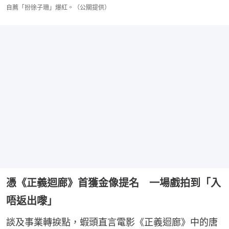
自薦「扮徐子珊」爆紅。（公關提供）
憑《正義迴廊》首獲金像提名 一場戲拍到「入
唔返出嚟」
談及事業轉捩點，蝦頭直言電影《正義迴廊》中的唐