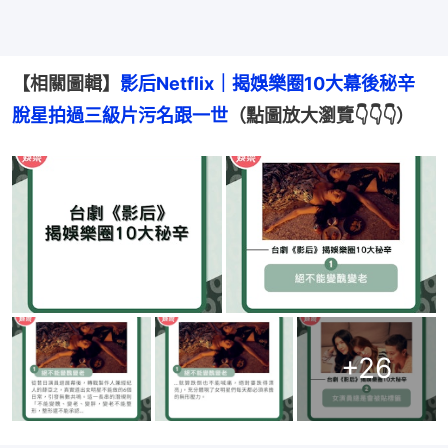
【相關圖輯】
影后Netflix｜揭娛樂圈10大幕後秘辛　
脫星拍過三級片污名跟一世
（點圖放大瀏覽👇👇👇）
+
26