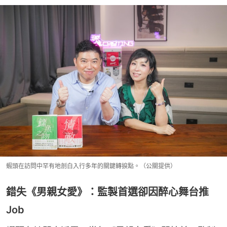
蝦頭在訪問中罕有地剖白入行多年的關鍵轉捩點。（公關提供）
錯失《男親女愛》：監製首選卻因醉心舞台推
Job