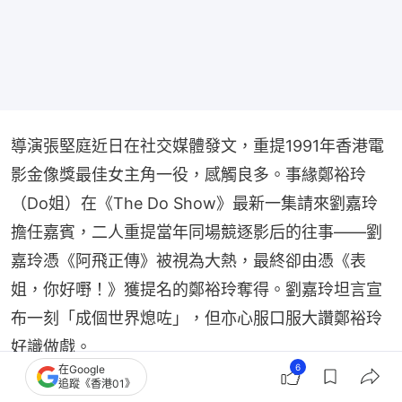
導演張堅庭近日在社交媒體發文，重提1991年香港電
影金像獎最佳女主角一役，感觸良多。事緣鄭裕玲
（Do姐）在《The Do Show》最新一集請來劉嘉玲
擔任嘉賓，二人重提當年同場競逐影后的往事——劉
嘉玲憑《阿飛正傳》被視為大熱，最終卻由憑《表
姐，你好嘢！》獲提名的鄭裕玲奪得。劉嘉玲坦言宣
布一刻「成個世界熄咗」，但亦心服口服大讚鄭裕玲
好識做戲。
6
在Google
追蹤《香港01》