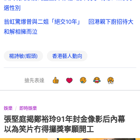
選性別
翁虹驚爆曾與二姐「絕交10年」 回港親下廚招待大
和解相擁而泣
楊詩敏(蝦頭)
香港藝人動向
搶先表達
娛樂
即時娛樂
張堅庭揭鄭裕玲91年封金像影后內幕
以為笑片冇得攞獎寧願開工