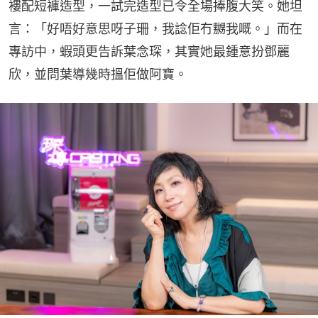
褸配短褲造型，一試完造型已令全場捧腹大笑。她坦
言：「好唔好意思呀子珊，我諗佢冇嬲我嘅。」而在
專訪中，蝦頭更告訴葉念琛，其實她最鍾意扮鄧麗
欣，並問葉導幾時搵佢做阿寶。