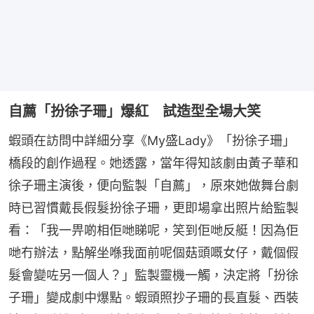
自薦「扮徐子珊」爆紅 試造型全場大笑
蝦頭在訪問中詳細分享《My盛Lady》「扮徐子珊」
橋段的創作過程。她透露，當年得知該劇由黃子華和
徐子珊主演後，便向監製「自薦」，原來她做舞台劇
時已習慣戴長假髮扮徐子珊，更即場拿出照片給監製
看：「我一畀啲相佢哋睇呢，笑到佢哋反艇！因為佢
哋冇辦法，點解坐喺我面前呢個菇頭嘅女仔，戴個假
髮會變咗另一個人？」監製靈機一觸，決定將「扮徐
子珊」變成劇中爆點。蝦頭照抄子珊的長直髮、西裝