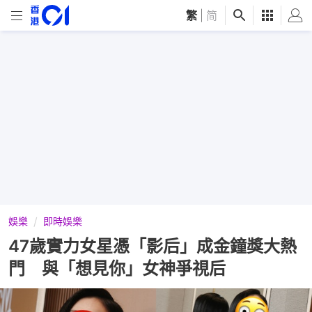
繁
|
简
娛樂
即時娛樂
47歲實力女星憑「影后」成金鐘獎大熱
門 與「想見你」女神爭視后