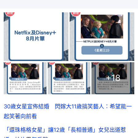
+
18
30歲女星宣佈結婚 閃嫁大11歲搞笑藝人：希望能一
起笑著向前看
「還珠格格女星」讓12歲「長相普通」女兒出道惹