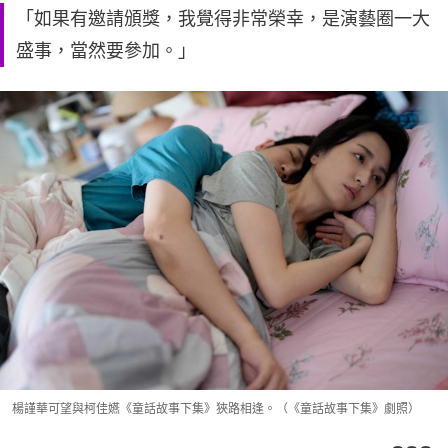
「如果有邀請頒獎，我覺得非常榮幸，是演藝圈一大
盛事，當然要參加。」
楊謹華可望與柯佳嬿《童話故事下集》狹路相逢。（《童話故事下集》劇照）