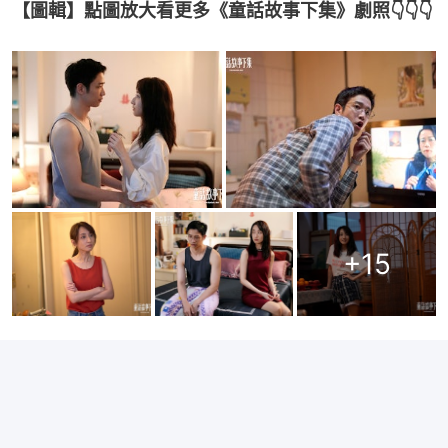
【圖輯】點圖放大看更多《童話故事下集》劇照👇👇👇
+
15