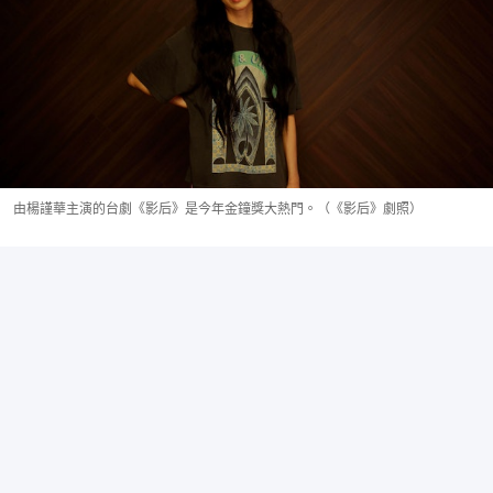
由楊謹華主演的台劇《影后》是今年金鐘獎大熱門。（《影后》劇照）