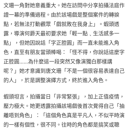
文珊一角對她意義重大。她在訪問中分享拍攝法庭作
證一幕的準備過程。由於該場戲是整個案件的轉捩
點，若無法打動觀眾「戲就敗在我身上」。蝦頭透
露，導演何爵天最初要求她「輕一點﹑生活感多一
點」，但她因說話「字正腔圓」而一直未能進入角
色，直至有朋友當頭棒喝：「怪不得，你說話這麼字
正腔圓……為什麼這一段突然又像演獨白那樣講
呢？」她才意識到唐文珊「不是一個很容易表達自己
的人」，於是調整演繹方式，終於進入角色。
蝦頭坦言，拍攝當日「非常緊張」，加上正值疫情，
壓力極大。她更透露拍攝該場戲後首次覺得自己「抽
離唔到角色」：「這個角色真是平凡人，不似平時演
的一樣有個性，很不同。往時的角色都是搞笑或聰