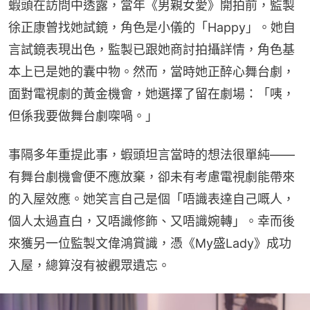
蝦頭在訪問中透露，當年《男親女愛》開拍前，監製
徐正康曾找她試鏡，角色是小儀的「Happy」。她自
言試鏡表現出色，監製已跟她商討拍攝詳情，角色基
本上已是她的囊中物。然而，當時她正醉心舞台劇，
面對電視劇的黃金機會，她選擇了留在劇場：「咦，
但係我要做舞台劇㗎喎。」
事隔多年重提此事，蝦頭坦言當時的想法很單純——
有舞台劇機會便不應放棄，卻未有考慮電視劇能帶來
的入屋效應。她笑言自己是個「唔識表達自己嘅人，
個人太過直白，又唔識修飾、又唔識婉轉」。幸而後
來獲另一位監製文偉鴻賞識，憑《My盛Lady》成功
入屋，總算沒有被觀眾遺忘。