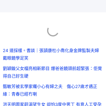
24 道採樣。耆談｜張頴康杜小喬化身金牌監製夫婦
戴眼鏡學足笑
劉穎鏇父女檔亮相新節目 爆爸爸鏡頭前超緊張：佢覺
得自己好生硬
甄敏芳被玄學家囑小心有婦之夫 傷心27歲才遇正
緣：青春已經冇喇
洪天明周家蔚渴望生女 卻怕3度中男丁 有意人工受孕