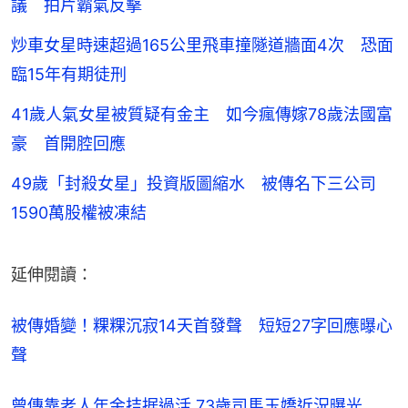
議 拍片霸氣反擊
炒車女星時速超過165公里飛車撞隧道牆面4次 恐面
臨15年有期徒刑
41歲人氣女星被質疑有金主 如今瘋傳嫁78歲法國富
豪 首開腔回應
49歲「封殺女星」投資版圖縮水 被傳名下三公司
1590萬股權被凍結
延伸閱讀：
被傳婚變！粿粿沉寂14天首發聲　短短27字回應曝心
聲
曾傳靠老人年金拮据過活 73歲司馬玉嬌近況曝光