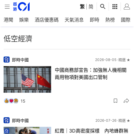
繁
|
简
港聞
娛樂
酒店優惠碼
天氣消息
即時
熱榜
國際
低空經濟
即時中國
2026-08-05
精選 ★
中國商務部宣告：加強無人機相關
兩用物項對美國出口管制
15
即時中國
2026-07-26
精選 ★
紅霞｜3D高密度採樣 內地蜂群無