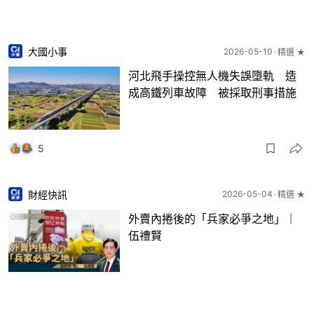
大國小事
2026-05-10
精選 ★
河北飛手操控無人機失誤墮軌 造
成高鐵列車故障 被採取刑事措施
5
財經快訊
2026-05-04
精選 ★
外賣內捲後的「兵家必爭之地」｜
伍禮賢
4