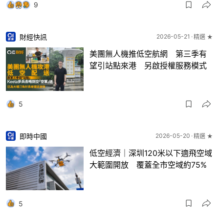
9
財經快訊
2026-05-21
精選 ★
美團無人機推低空航網 第三季有
望引站點來港 另啟授權服務模式
5
即時中國
2026-05-20
精選 ★
低空經濟｜深圳120米以下適飛空域
大範圍開放 覆蓋全市空域約75%
5