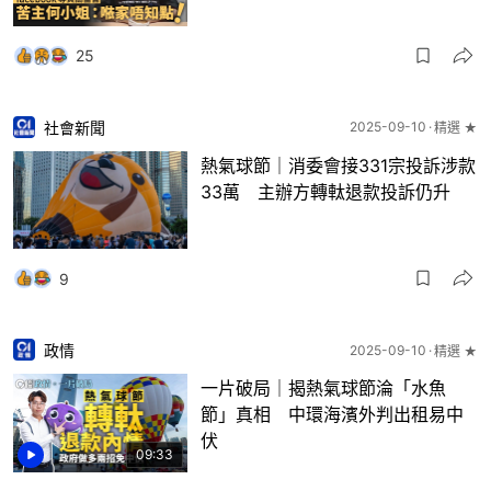
25
社會新聞
2025-09-10
精選 ★
熱氣球節｜消委會接331宗投訴涉款
33萬 主辦方轉軚退款投訴仍升
9
政情
2025-09-10
精選 ★
一片破局｜揭熱氣球節淪「水魚
節」真相 中環海濱外判出租易中
伏
09:33