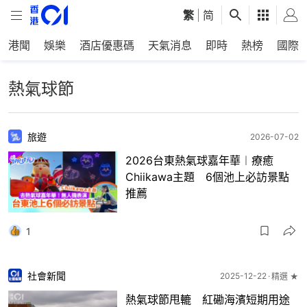
繁
|
简
港聞
娛樂
酒店優惠碼
天氣消息
即時
熱榜
國際
熱氣球節
旅遊
2026-07-02
2026台東熱氣球嘉年華︱療癒
Chiikawa主題 6個池上必訪景點
推薦
1
社會新聞
2025-12-22
精選 ★
熱氣球節甩轆 紅磡海濱短期用途