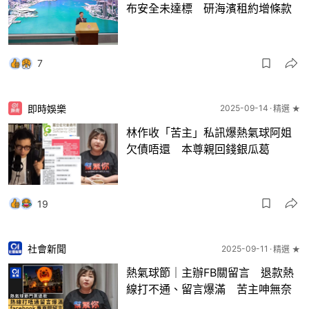
布安全未達標 研海濱租約增條款
7
即時娛樂
2025-09-14
精選 ★
林作收「苦主」私訊爆熱氣球阿姐
欠債唔還 本尊親回錢銀瓜葛
19
社會新聞
2025-09-11
精選 ★
熱氣球節｜主辦FB關留言 退款熱
線打不通、留言爆滿 苦主呻無奈