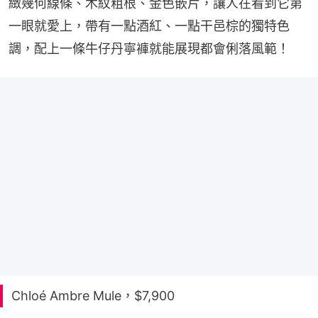
緻幾何線條、木紋粗根、金色嵌片，讓人在看到它第
一眼就愛上，帶有一點酒紅、一點干邑棕的獨特色
調，配上一條牛仔丹寧褲就能展現都會俐落風範！
Chloé Ambre Mule，$7,900