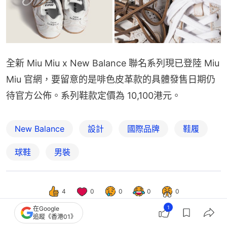
全新 Miu Miu x New Balance 聯名系列現已登陸 Miu 
Miu 官網，要留意的是啡色皮革款的具體發售日期仍
待官方公佈。系列鞋款定價為 10,100港元。
New Balance
設計
國際品牌
鞋履
球鞋
男裝
4
0
0
0
0
1
在Google
追蹤《香港01》