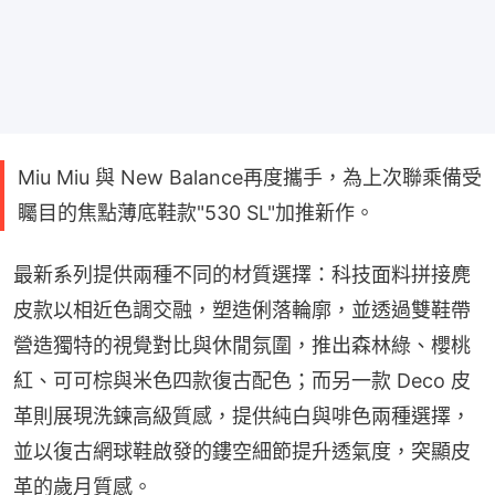
Miu Miu 與 New Balance再度攜手，為上次聯乘備受
矚目的焦點薄底鞋款"530 SL"加推新作。
最新系列提供兩種不同的材質選擇：科技面料拼接麂
皮款以相近色調交融，塑造俐落輪廓，並透過雙鞋帶
營造獨特的視覺對比與休閒氛圍，推出森林綠、櫻桃
紅、可可棕與米色四款復古配色；而另一款 Deco 皮
革則展現洗鍊高級質感，提供純白與啡色兩種選擇，
並以復古網球鞋啟發的鏤空細節提升透氣度，突顯皮
革的歲月質感。