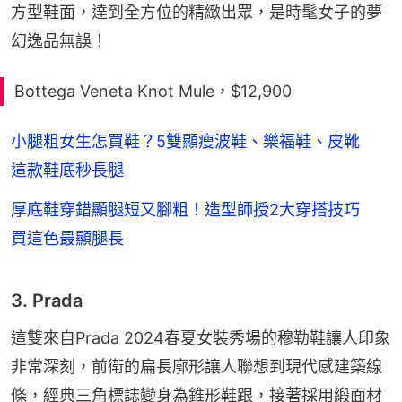
方型鞋面，達到全方位的精緻出眾，是時髦女子的夢
幻逸品無誤！
Bottega Veneta Knot Mule，$12,900
小腿粗女生怎買鞋？5雙顯瘦波鞋、樂福鞋、皮靴
這款鞋底秒長腿
厚底鞋穿錯顯腿短又腳粗！造型師授2大穿搭技巧
買這色最顯腿長
3. Prada
這雙來自Prada 2024春夏女裝秀場的穆勒鞋讓人印象
非常深刻，前衛的扁長廓形讓人聯想到現代感建築線
條，經典三角標誌變身為錐形鞋跟，接著採用緞面材