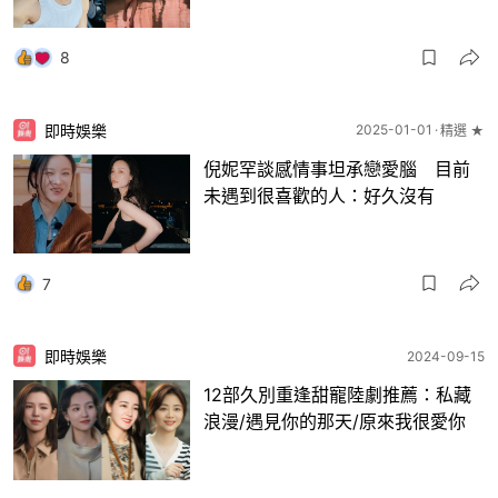
8
即時娛樂
2025-01-01
精選 ★
倪妮罕談感情事坦承戀愛腦 目前
未遇到很喜歡的人：好久沒有
7
即時娛樂
2024-09-15
12部久別重逢甜寵陸劇推薦：私藏
浪漫/遇見你的那天/原來我很愛你