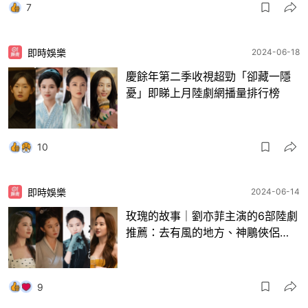
7
即時娛樂
2024-06-18
慶餘年第二季收視超勁「卻藏一隱
憂」即睇上月陸劇網播量排行榜
10
即時娛樂
2024-06-14
玫瑰的故事｜劉亦菲主演的6部陸劇
推薦：去有風的地方、神鵰俠侶…
9