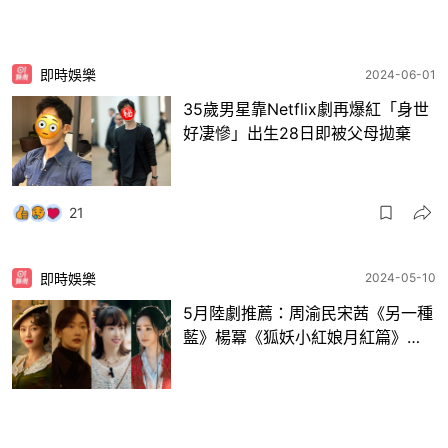
即時娛樂
2024-06-01
35歲男星靠Netflix劇再爆紅「身世
好凄慘」出生28日即被父母拋棄
21
即時娛樂
2024-05-10
5月陸劇推薦：周渝民宋茜《另一種
藍》楊冪《狐妖小紅娘月紅篇》…
3