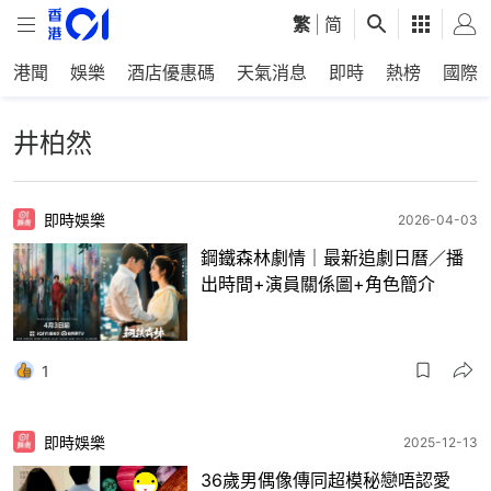
繁
|
简
港聞
娛樂
酒店優惠碼
天氣消息
即時
熱榜
國際
井柏然
即時娛樂
2026-04-03
鋼鐵森林劇情｜最新追劇日曆／播
出時間+演員關係圖+角色簡介
1
即時娛樂
2025-12-13
36歲男偶像傳同超模秘戀唔認愛