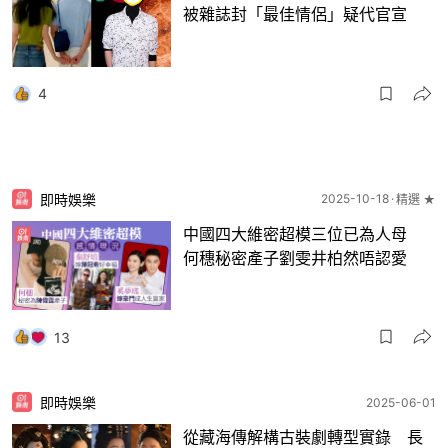
被雜誌封「最佳情侶」疑代官宣
4
即時娛樂
2025-10-18
精選 ★
中國四大維密超模三位已為人母
何穗秘密產子劉雯井柏然唔認愛
13
即時娛樂
2025-06-01
從藏海傳解構古裝劇轉型實錄 長