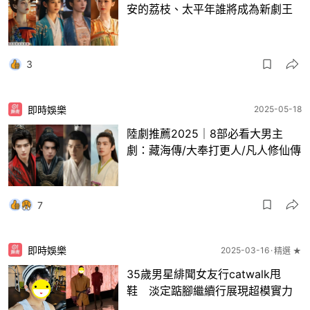
安的荔枝、太平年誰將成為新劇王
3
即時娛樂
2025-05-18
陸劇推薦2025｜8部必看大男主
劇：藏海傳/大奉打更人/凡人修仙傳
7
即時娛樂
2025-03-16
精選 ★
35歲男星緋聞女友行catwalk甩
鞋 淡定踮腳繼續行展現超模實力