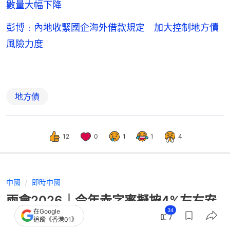
數量大幅下降
彭博﹕內地收緊國企海外借款規定 加大控制地方債
風險力度
地方債
12
0
1
1
4
中國
即時中國
兩會2026｜今年赤字率擬按4%左右安
34
在Google
排 各級政府要更好｢當家理財｣
追蹤《香港01》