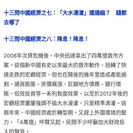
十三問中國經濟之七：「大水漫灌」還通縮？　錢都
去哪了
十三問中國經濟之八：降息！降息！
2008年次貸危機後，中央迅速拿出了四萬億救市方
案。這個新中國有史以來最大的救市動作，扭轉了快
速走跌的宏觀經濟，但也在隨後的幾年里造成產能過
剩、通貨膨脹、房價飆漲、巨額地方債務、銀行壞
賬、低效投資等一系列負面效果，以至於2012年後的
宏觀經濟屢屢強調不搞大水漫灌，只是精準滴灌。這
兩年來，中國經濟處於轉型期，又趕上外圍環境的壓
力，「4萬億」呼聲又起，民間不少呼籲加大財政投
入的聲音。