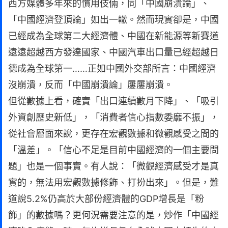
西方媒體多年來的慣用伎倆，同「中國崩潰論」、
「中國經濟登頂論」如出一轍。然而現實卻是，中國
已經成為全球第二大經濟體、中國在新能源等新賽道
遠遠超越西方發達國家、中國汽車出口量已經超越日
德成為全球第一……正如中國外交部所言：中國經濟
沒崩潰，反而「中國崩潰論」屢屢崩潰。
但從數據上看，確實「出口連續數月下降」、「吸引
外資創歷史新低」，「消費者信心指數委靡不振」，
從社會層面來說，更存在宏觀數據和微觀感受之間的
「溫差」。「信心不足是目前中國經濟的一個主要問
題」也是一個事實。有人說：「微觀經濟感受才是真
實的，無法用宏觀數據修飾、打扮出來」。但是，難
道說5.2%仍高於大部份經濟體的GDP增長是「粉
飾」的數據嗎？更何況需要注意的是，炒作「中國經