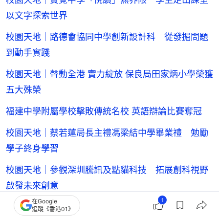
以文字探索世界
校園天地｜路德會協同中學創新設計科 從發掘問題
到動手實踐
校園天地｜聲動全港 實力綻放 保良局田家炳小學榮獲
五大殊榮
福建中學附屬學校擊敗傳統名校 英語辯論比賽奪冠
校園天地｜蔡若蓮局長主禮馮梁結中學畢業禮 勉勵
學子終身學習
校園天地｜參觀深圳騰訊及點貓科技 拓展創科視野
啟發未來創意
1
在Google
校園天地｜救恩書院跨越75載信望愛途 才華璀璨綻
追蹤《香港01》