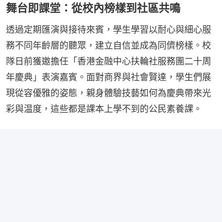
舞台即課堂：從校內榜樣到社區共鳴
透過定期匯演與接待來賓，學生學習以耐心與細心服
務不同年齡層的聽眾，建立自信並成為同儕榜樣。校
隊日前獲邀擔任「香港金融中心扶輪社服務團二十周
年慶典」表演嘉賓。面對商界與社會賢達，學生們展
現從容優雅的姿態，親身體驗技藝如何為慶典帶來光
彩與温度，這些都是課本上學不到的公民素養課。