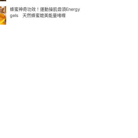
蜂蜜神奇功效！運動操肌毋須Energy
gels 天然蜂蜜媲美能量啫喱