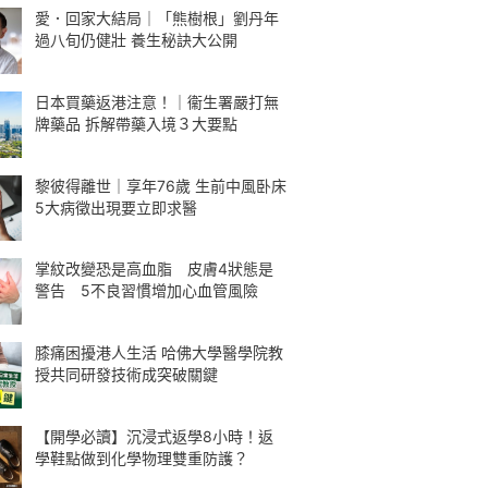
愛．回家大結局｜「熊樹根」劉丹年
過八旬仍健壯 養生秘訣大公開
日本買藥返港注意！｜衞生署嚴打無
牌藥品 拆解帶藥入境３大要點
黎彼得離世｜享年76歲 生前中風卧床
5大病徵出現要立即求醫
掌紋改變恐是高血脂 皮膚4狀態是
警告 5不良習慣增加心血管風險
膝痛困擾港人生活 哈佛大學醫學院教
授共同研發技術成突破關鍵
【開學必讀】沉浸式返學8小時！返
學鞋點做到化學物理雙重防護？