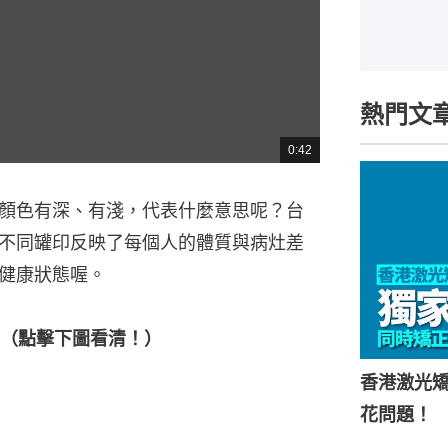
熱門文
0:42
總
共
時
間
顏色有深、有淺，代表什麼意思呢？台
不同罐印反映了每個人的體質與病灶差
健康狀態喔。
（點擊下圖看清！）
香港激光矯
花問題！