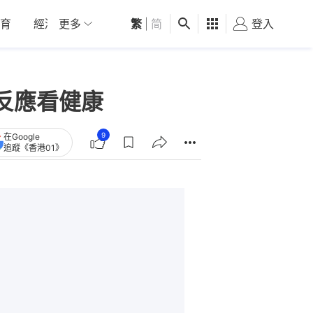
育
經濟
更多
01深圳
繁
觀點
|
简
健康
好食玩飛
登入
女
反應看健康
9
在Google
追蹤《香港01》