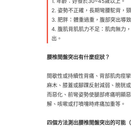
1. 年齡：好發於30~45歲以上。
2. 姿勢不正確，長期彎腰駝背，
3. 肥胖：體重過重，腹部突出導
4. 腹肌背肌肌力不足：肌肉無
出。
腰椎間盤突出有什麼症狀？
間歇性或持續性背痛、背部肌肉痙攣
麻木、膝蓋或腳踝反射減弱、膀胱或
而惡化、前彎姿勢使腿部疼痛明顯惡
解、咳嗽或打噴嚏時疼痛加重等。
四個方法測出腰椎間盤突出的可能（