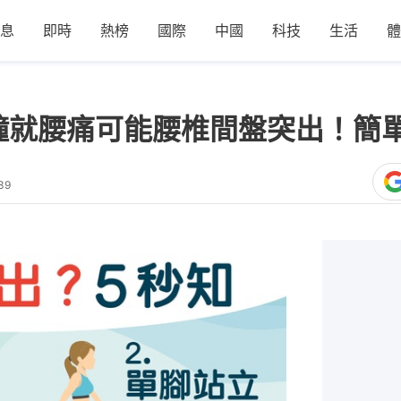
息
即時
熱榜
國際
中國
科技
生活
體
鐘就腰痛可能腰椎間盤突出！簡
39