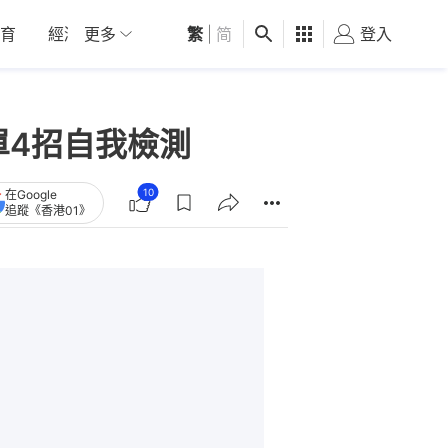
育
經濟
更多
01深圳
繁
觀點
|
简
健康
好食玩飛
登入
女
單4招自我檢測
10
在Google
追蹤《香港01》