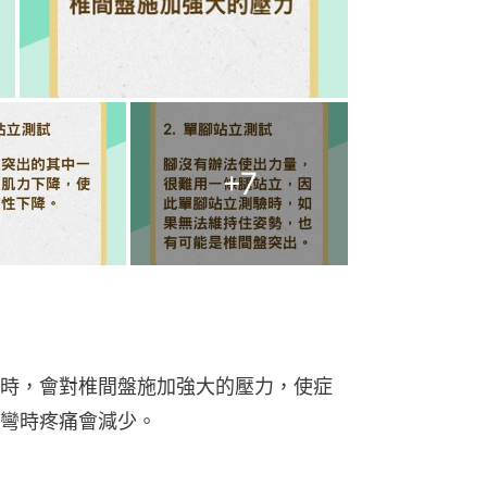
+
7
時，會對椎間盤施加強大的壓力，使症
彎時疼痛會減少。