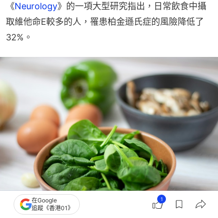
《
Neurology
》的一項大型研究指出，日常飲食中攝
取維他命E較多的人，罹患柏金遜氏症的風險降低了
32%。
1
在Google
追蹤《香港01》
研究指出，常吃菠菜等富含維他命E的食物，降金遜症風險32%。（Brooke