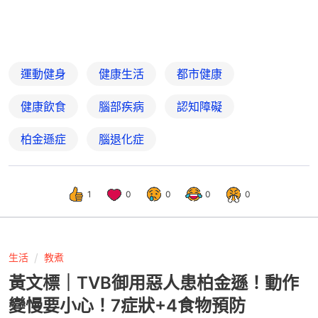
運動健身
健康生活
都市健康
健康飲食
腦部疾病
認知障礙
柏金遜症
腦退化症
1
0
0
0
0
生活
教煮
黃文標｜TVB御用惡人患柏金遜！動作
變慢要小心！7症狀+4食物預防