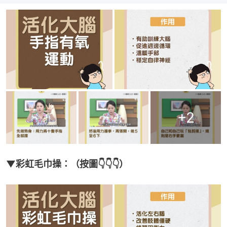
+
2
▼彩虹毛巾操：（按圖👇👇👇）