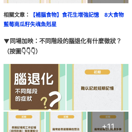
相關文章：
【補腦食物】食花生增強記憶　8大食物
藍莓南瓜籽失魂魚剋星
▼同場加映：不同階段的腦退化有什麼徵狀？
（按圖👇👇👇）
+
11