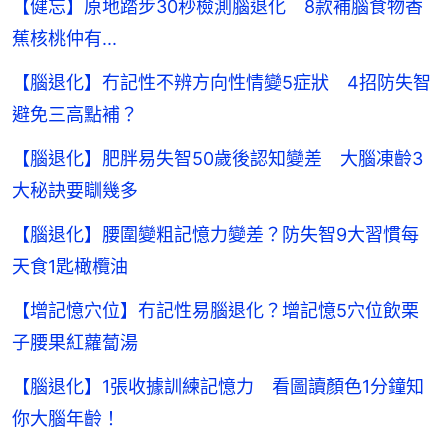
【健忘】原地踏步30秒檢測腦退化 8款補腦食物香
蕉核桃仲有...
【腦退化】冇記性不辨方向性情變5症狀 4招防失智
避免三高點補？
【腦退化】肥胖易失智50歲後認知變差 大腦凍齡3
大秘訣要瞓幾多
【腦退化】腰圍變粗記憶力變差？防失智9大習慣每
天食1匙橄欖油
【增記憶穴位】冇記性易腦退化？增記憶5穴位飲栗
子腰果紅蘿蔔湯
【腦退化】1張收據訓練記憶力 看圖讀顏色1分鐘知
你大腦年齡！