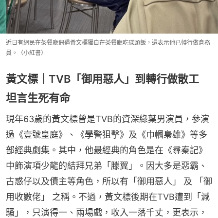
近日有網民在茶餐廳偶遇黃文標獨自在茶餐廳吃碟頭飯，還表示他已轉行做倉務
員。（小紅書）
黃文標｜TVB「御用惡人」到轉行做散工
坦言生死有命
現年63歲的黃文標曾是TVB的資深綠葉男演員，參演
過《壹號皇庭》、《學警狙擊》及《巾幗梟雄》等多
部經典劇集。其中，他最經典的角色是在《尋秦記》
中飾演項少龍的結拜兄弟「滕翼」。因大多是惡霸、
古惑仔以及債主等角色，所以有「御用惡人」 及 「御
用收數佬」 之稱。不過，黃文標後期在TVB遭到「減
騷」，只演得一、兩場戲，收入一落千丈，更表示，