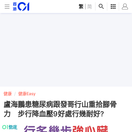
繁
|
简
健康
健康Easy
盧海鵬患糖尿病跟發哥行山重拾腳骨
力 步行降血壓9好處行幾耐好?