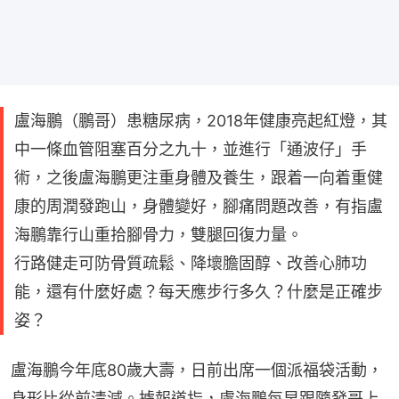
盧海鵬（鵬哥）患糖尿病，2018年健康亮起紅燈，其
中一條血管阻塞百分之九十，並進行「通波仔」手
術，之後盧海鵬更注重身體及養生，跟着一向着重健
康的周潤發跑山，身體變好，腳痛問題改善，有指盧
海鵬靠行山重拾腳骨力，雙腿回復力量。
行路健走可防骨質疏鬆、降壞膽固醇、改善心肺功
能，還有什麼好處？每天應步行多久？什麼是正確步
姿？
盧海鵬今年底80歲大壽，日前出席一個派福袋活動，
身形比從前清減。據報道指，盧海鵬每早跟隨發哥上