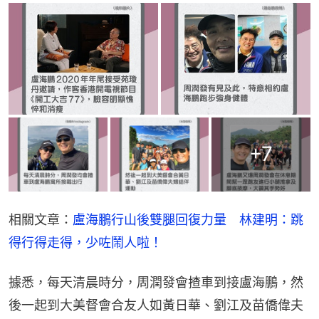
+
7
相關文章：
盧海鵬行山後雙腿回復力量　林建明：跳
得行得走得，少咗鬧人啦！
據悉，每天清晨時分，周潤發會揸車到接盧海鵬，然
後一起到大美督會合友人如黃日華、劉江及苗僑偉夫