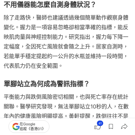
不用儀器能怎麼自測身體狀況？
除了走路快，醫師也建議透過幾個簡單動作觀察身體
變化。握力是一項容易忽略卻相當準確的指標，能反
映肌肉量與神經控制能力。研究指出，握力每下降一
定幅度，全因死亡風險就會隨之上升。居家自測時，
若能單手穩定提起約一公升的水瓶並維持一段時間，
代表肌力仍在安全範圍。
單腳站立為何成為警訊指標？
平衡能力與跌倒風險密切相關，也與死亡率存在統計
關聯。醫學研究發現，無法單腳站立10秒的人，在數
年內的健康風險明顯提高。黃軒提醒，跌倒往往不是
41
在Google
單一意外，而是長期功能退化的結果。透過簡單的單
追蹤《香港01》