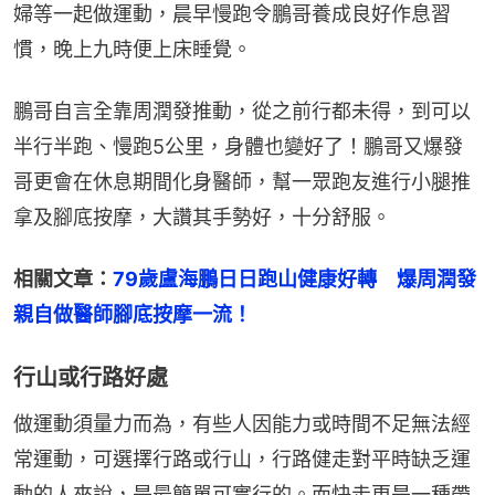
婦等一起做運動，晨早慢跑令鵬哥養成良好作息習
慣，晚上九時便上床睡覺。
鵬哥自言全靠周潤發推動，從之前行都未得，到可以
半行半跑、慢跑5公里，身體也變好了！鵬哥又爆發
哥更會在休息期間化身醫師，幫一眾跑友進行小腿推
拿及腳底按摩，大讚其手勢好，十分舒服。
相關文章：
79歲盧海鵬日日跑山健康好轉　爆周潤發
親自做醫師腳底按摩一流！
行山或行路好處
做運動須量力而為，有些人因能力或時間不足無法經
常運動，可選擇行路或行山，行路健走對平時缺乏運
動的人來說，是最簡單可實行的。而快走更是一種帶