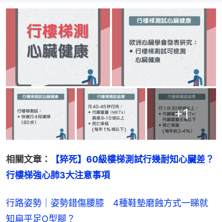
+
1
相關文章：
【猝死】60級樓梯測試行幾耐知心臟差？ 
行樓梯強心肺3大注意事項
行路姿勢｜姿勢錯傷腰膝 4種鞋墊磨蝕方式一睇就
知扁平足O型腳？