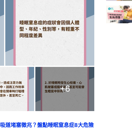
+
6
吸道堵塞徵兆？盤點睡眠窒息症8大危險