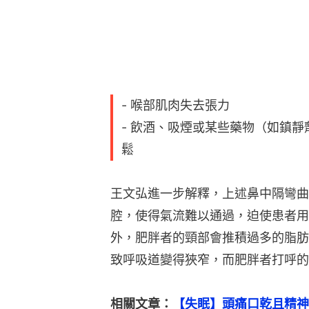
- 喉部肌肉失去張力
- 飲酒、吸煙或某些藥物（如鎮
鬆
王文弘進一步解釋，上述鼻中隔彎曲
腔，使得氣流難以通過，迫使患者用
外，肥胖者的頸部會推積過多的脂肪
致呼吸道變得狹窄，而肥胖者打呼的
相關文章：
【失眠】頭痛口乾且精神