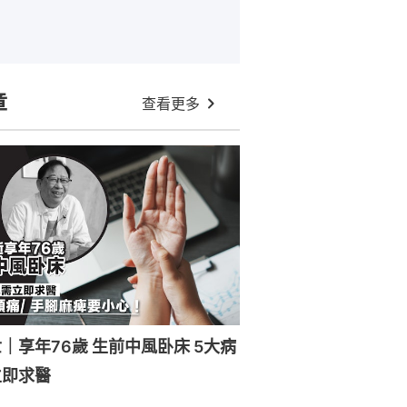
章
查看更多
｜享年76歲 生前中風卧床 5大病
立即求醫