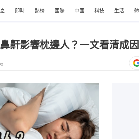
息
即時
熱榜
國際
中國
科技
生活
體
鼻鼾影響枕邊人？一文看清成因
02