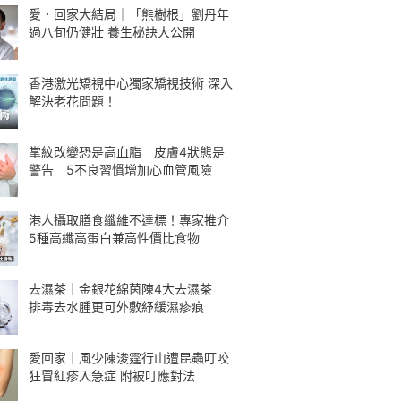
愛．回家大結局｜「熊樹根」劉丹年
過八旬仍健壯 養生秘訣大公開
香港激光矯視中心獨家矯視技術 深入
解決老花問題！
掌紋改變恐是高血脂 皮膚4狀態是
警告 5不良習慣增加心血管風險
港人攝取膳食纖維不達標！專家推介
5種高纖高蛋白兼高性價比食物
去濕茶｜金銀花綿茵陳4大去濕茶
排毒去水腫更可外敷紓緩濕疹痕
愛回家｜風少陳浚霆行山遭昆蟲叮咬
狂冒紅疹入急症 附被叮應對法