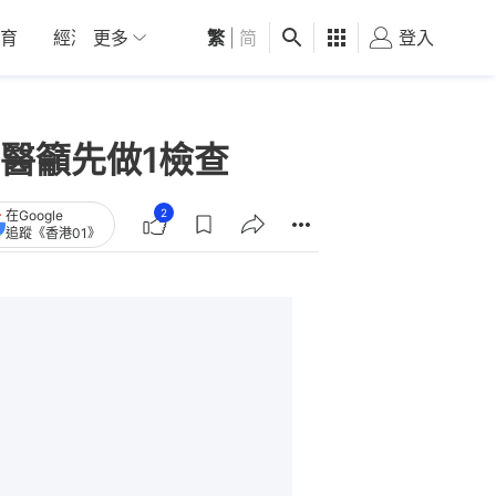
育
經濟
更多
01深圳
繁
觀點
|
简
健康
好食玩飛
登入
女
醫籲先做1檢查
2
在Google
追蹤《香港01》