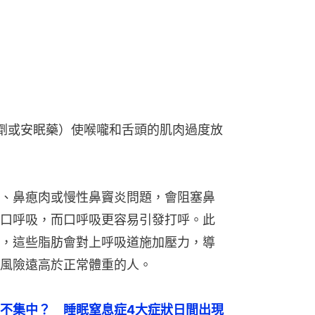
靜劑或安眠藥）使喉嚨和舌頭的肌肉過度放
、鼻瘜肉或慢性鼻竇炎問題，會阻塞鼻
口呼吸，而口呼吸更容易引發打呼。此
，這些脂肪會對上呼吸道施加壓力，導
風險遠高於正常體重的人。
不集中？　睡眠窒息症4大症狀日間出現