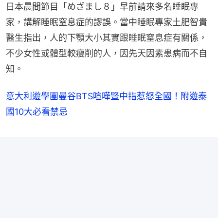
日本晨間節目「めざまし８」早前請來多名睡眠專
家，講解睡眠窒息症的謬誤。當中睡眠專家土肥智貴
醫生指出，人的下顎大小其實跟睡眠窒息症有關係，
不少女性或體型較瘦削的人，因先天因素患病而不自
知。
意大利遊學團曼谷BTS喧嘩豎中指惹怒全國！附遊泰
國10大必看禁忌