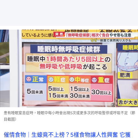
患有睡眠窒息症時，睡眠中每小時會出現5次或更多次的呼吸暫停或呼吸不足（節
目截圖）
催情食物｜生蠔竟不上榜？5樣食物讓人性興奮 它獲