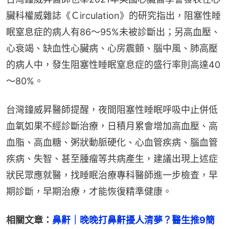
臟科權威雜誌《Ｃirculation》的研究指出，阻塞性睡
眠窒息症的病人有86～95%未被診斷出；另高血壓、
心衰竭、缺血性心臟病、心房震顫、腦中風、肺高壓
的病人中，發生阻塞性睡眠窒息症的盛行率則高達40
～80%。
台灣鐘威昇醫師提醒，夜間阻塞性睡眠呼吸中止併低
血氧如果不經診斷治療，日積月累會增加高血壓、高
血脂、高血糖、粥狀動脈硬化、心血管疾病、腦血管
疾病、失智、甚至腫瘤等共病產生，建議出現上述症
狀民眾應就醫，找睡眠治療專科醫師進一步檢查，早
期診斷，早期治療，才能恢復精準健康。
相關文章：
鼻鼾｜晚晚打鼻鼾擾人清夢？醫生推9簡