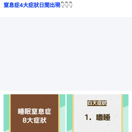
窒息症4大症狀日間出現
👇👇👇