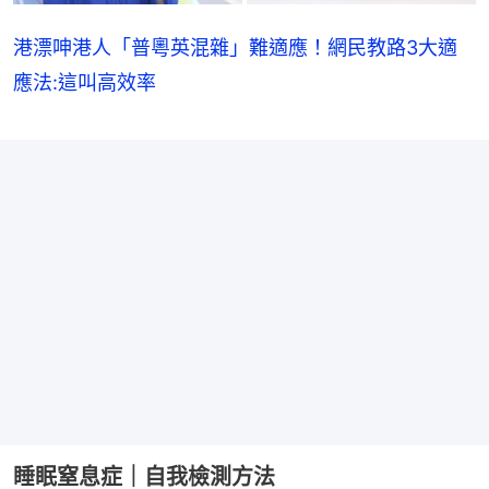
港漂呻港人「普粵英混雜」難適應！網民教路3大適
應法:這叫高效率
睡眠窒息症｜自我檢測方法