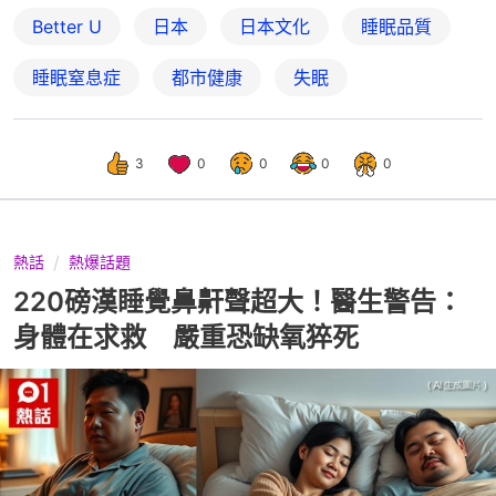
Better U
日本
日本文化
睡眠品質
睡眠窒息症
都市健康
失眠
3
0
0
0
0
熱話
熱爆話題
220磅漢睡覺鼻鼾聲超大！醫生警告：
身體在求救 嚴重恐缺氧猝死