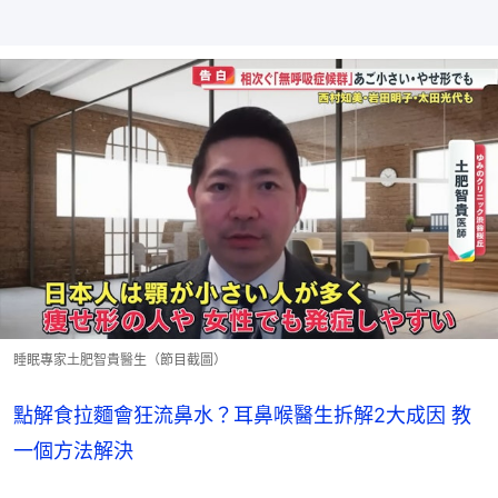
睡眠專家土肥智貴醫生（節目截圖）
點解食拉麵會狂流鼻水？耳鼻喉醫生拆解2大成因 教
一個方法解決