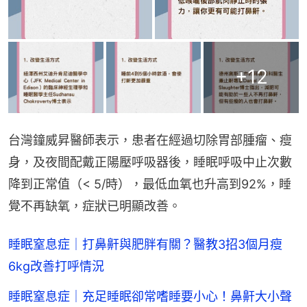
+
12
台灣鐘威昇醫師表示，患者在經過切除胃部腫瘤、瘦
身，及夜間配戴正陽壓呼吸器後，睡眠呼吸中止次數
降到正常值（< 5/時），最低血氧也升高到92%，睡
覺不再缺氧，症狀已明顯改善。
睡眠窒息症｜打鼻鼾與肥胖有關？醫教3招3個月瘦
6kg改善打呼情況
睡眠窒息症｜充足睡眠卻常嗜睡要小心！鼻鼾大小聲