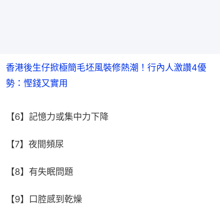
香港後生仔掀極簡毛坯風裝修熱潮！行內人激讚4優
勢：慳錢又實用
【6】記憶力或集中力下降
【7】夜間頻尿
【8】有失眠問題
【9】口腔感到乾燥