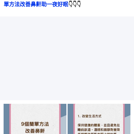
單方法改善鼻鼾助一夜好眠
👇👇👇