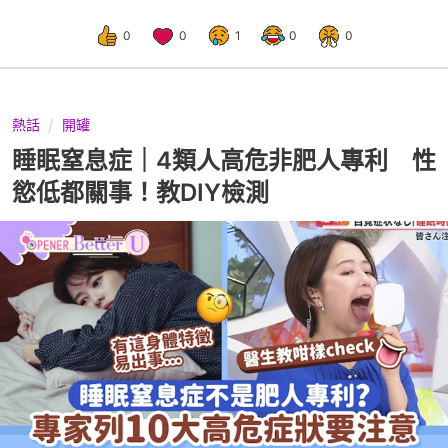
0
0
1
0
0
熱話
開罐
睡眠窒息症｜4類人高危非肥人專利 性
慾低都關事！教DIY檢測