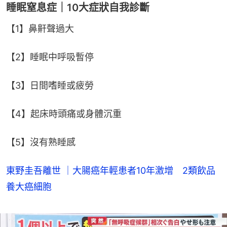
睡眠窒息症｜10大症狀自我診斷
【1】鼻鼾聲過大
【2】睡眠中呼吸暫停
【3】日間嗜睡或疲勞
【4】起床時頭痛或身體沉重
【5】沒有熟睡感
東野圭吾離世 ｜大腸癌年輕患者10年激增 2類飲品
養大癌細胞