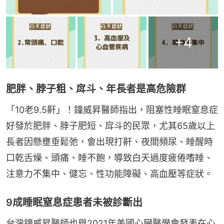
+
4
肥胖、脖子粗、戽斗、年長者是高危險群
「10老9.5鼾」！鐘威昇醫師指出，阻塞性睡眠窒息症
好發於肥胖、脖子肥短、戽斗的民眾，尤其65歲以上
長者因懸壅垂鬆弛，會出現打鼾、夜間頻尿、睡醒時
口乾舌燥、頭痛、睡不飽，導致白天過度疲倦嗜睡、
注意力不集中、健忘、性功能障礙、高血壓等症狀。
9成睡眠窒息症患者未被診斷出
台灣鐘威昇醫師也舉2021年美國心臟醫學會發表在心