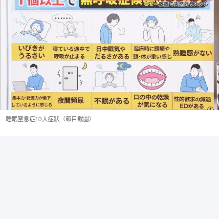
睡眠窒息症10大症狀（節目截圖）