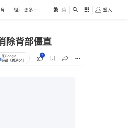
育
經濟
更多
01深圳
繁
觀點
|
简
健康
好食玩飛
登入
女
消除背部僵直
7
在Google
追蹤《香港01》