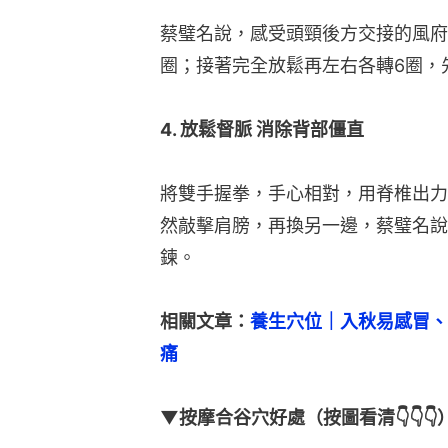
蔡璧名說，感受頭頸後方交接的風府
圈；接著完全放鬆再左右各轉6圈，
4. 放鬆督脈 消除背部僵直
將雙手握拳，手心相對，用脊椎出力
然敲擊肩膀，再換另一邊，蔡璧名說
鍊。
相關文章：
養生穴位｜入秋易感冒、
痛
▼按摩合谷穴好處（按圖看清👇👇👇