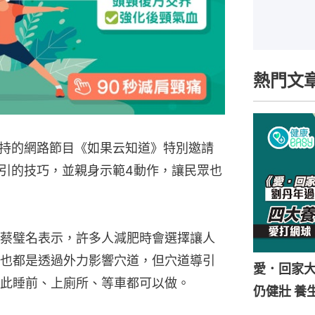
熱門文
持的網路節目《如果云知道》特別邀請
引的技巧，並親身示範4動作，讓民眾也
蔡璧名表示，許多人減肥時會選擇讓人
也都是透過外力影響穴道，但穴道導引
愛．回家
此睡前、上廁所、等車都可以做。
仍健壯 養