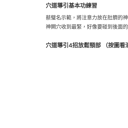
穴道導引基本功練習
蔡璧名示範，將注意力放在肚臍的神
神闕穴收到最緊，好像要碰到後面的
穴道導引4招放鬆頸部 （按圖看清👇