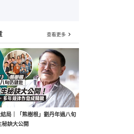
章
查看更多
大結局｜「熊樹根」劉丹年過八旬
生秘訣大公開