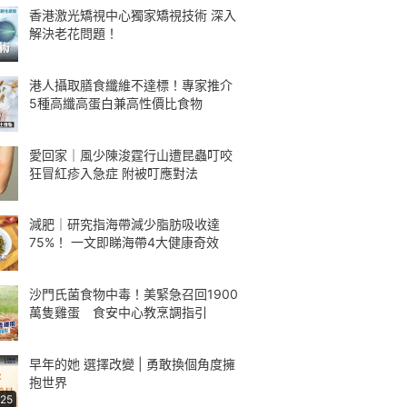
香港激光矯視中心獨家矯視技術 深入
解決老花問題！
港人攝取膳食纖維不達標！專家推介
5種高纖高蛋白兼高性價比食物
愛回家｜風少陳浚霆行山遭昆蟲叮咬
狂冒紅疹入急症 附被叮應對法
減肥｜研究指海帶減少脂肪吸收達
75%！ 一文即睇海帶4大健康奇效
沙門氏菌食物中毒！美緊急召回1900
萬隻雞蛋 食安中心教烹調指引
早年的她 選擇改變 | 勇敢換個角度擁
抱世界
:25