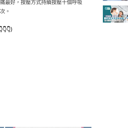
痛最好，按壓方式持續按壓十個呼吸
次。
👇）