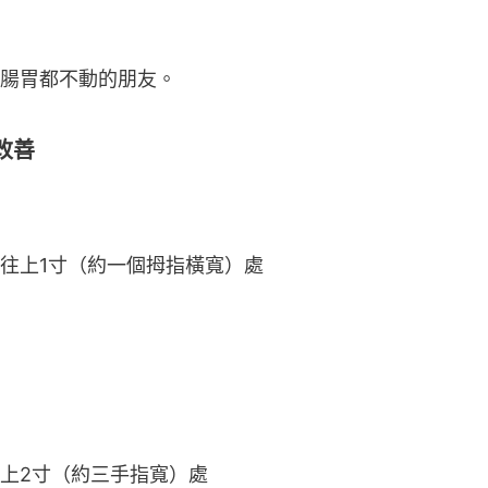
腸胃都不動的朋友。
改善
往上1寸（約一個拇指橫寬）處
上2寸（約三手指寬）處