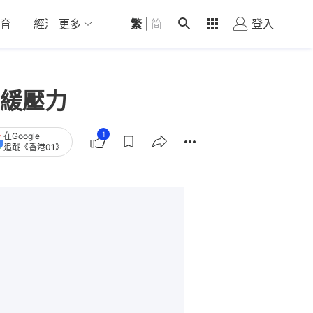
育
經濟
更多
01深圳
繁
觀點
|
简
健康
好食玩飛
登入
女
緩壓力
1
在Google
追蹤《香港01》