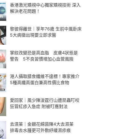
香港激光矯視中心獨家矯視技術 深入
解決老花問題！
黎彼得離世｜享年76歲 生前中風卧床
5大病徵出現要立即求醫
掌紋改變恐是高血脂 皮膚4狀態是
警告 5不良習慣增加心血管風險
港人攝取膳食纖維不達標！專家推介
5種高纖高蛋白兼高性價比食物
愛回家｜風少陳浚霆行山遭昆蟲叮咬
狂冒紅疹入急症 附被叮應對法
去濕茶｜金銀花綿茵陳4大去濕茶
排毒去水腫更可外敷紓緩濕疹痕