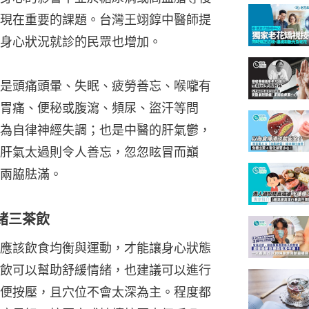
現在重要的課題。台灣王翊錞中醫師提
身心狀況就診的民眾也增加。
是頭痛頭暈、失眠、疲勞善忘、喉嚨有
胃痛、便秘或腹瀉、頻尿、盜汗等問
為自律神經失調；也是中醫的肝氣鬱，
肝氣太過則令人善忘，忽忽眩冒而巔
兩脇胠滿。
緒三茶飲
應該飲食均衡與運動，才能讓身心狀態
飲可以幫助舒緩情緒，也建議可以進行
便按壓，且穴位不會太深為主。程度都