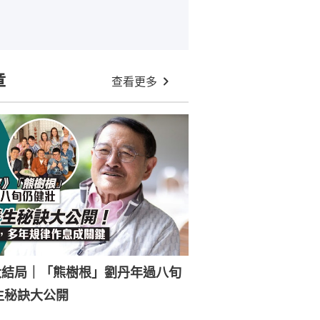
章
查看更多
大結局｜「熊樹根」劉丹年過八旬
生秘訣大公開