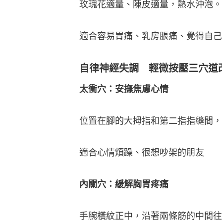
玫瑰花適量、陳皮適量，熱水沖泡。
適合容易胃痛、乳房脹痛、覺得自己
自律神經失調 輕微按壓三穴道
太衝穴：安撫焦慮心情
位置在腳的大拇指和第二指指縫間，
適合心情煩躁、很想吵架的朋友
內關穴：緩解胸胃疼痛
手腕橫紋正中，沿著兩條筋的中間往