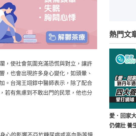
熱門文
瀾，使社會氛圍充滿恐慌與對立，讓許
響，也會出現許多身心變化，如頭暈、
加。台灣王翊錞中醫師表示，除了配合
，若有焦慮到不敢出門的民眾，他也分
愛．回家
仍健壯 養
身心的影響不亞於糖尿病或高血脂等慢