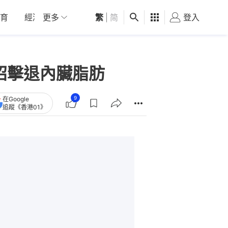
育
經濟
更多
01深圳
繁
觀點
|
简
健康
好食玩飛
登入
女
招擊退內臟脂肪
9
在Google
追蹤《香港01》