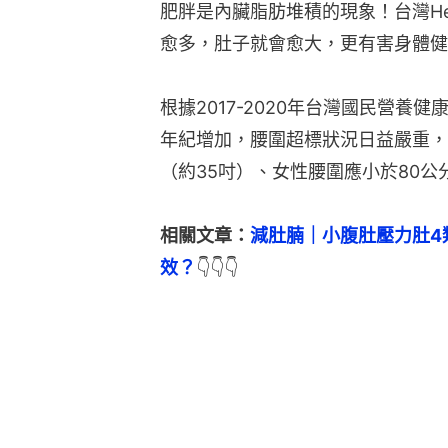
肥胖是內臟脂肪堆積的現象！台灣H
愈多，肚子就會愈大，更有害身體健
根據2017-2020年台灣國民營
年紀增加，腰圍超標狀況日益嚴重，
（約35吋）、女性腰圍應小於80公
相關文章：
減肚腩｜小腹肚壓力肚4
效？
👇👇👇