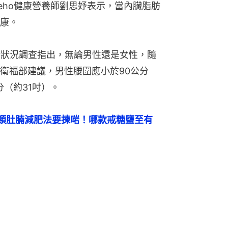
eho健康營養師劉思妤表示，當內臟脂肪
康。
養健康狀況調查指出，無論男性還是女性，隨
衛福部建議，男性腰圍應小於90公分
分（約31吋）。
類肚腩減肥法要揀啱！哪款戒糖鹽至有