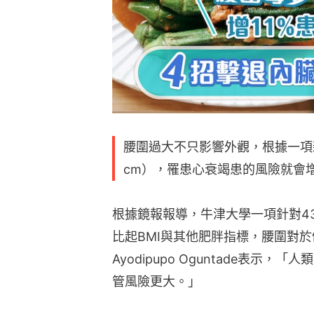
腰圍過大不只影響外觀，根據一項
cm），罹患心衰竭患的風險就會增
根據鏡報報導，牛津大學一項針對43
比起BMI與其他肥胖指標，腰圍對
Ayodipupo Oguntade表
管風險更大。」