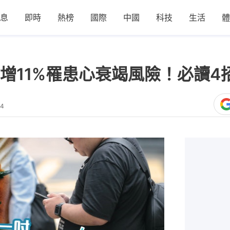
息
即時
熱榜
國際
中國
科技
生活
體
增11%罹患心衰竭風險！必讀4
24