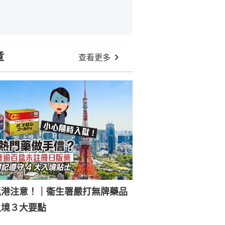
章
查看更多
返港注意！｜衞生署嚴打無牌藥品
入境３大要點