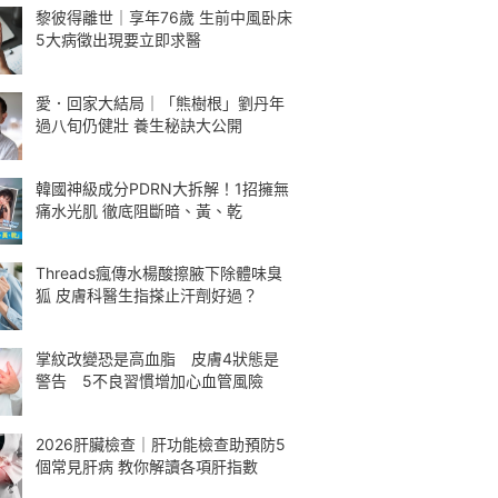
黎彼得離世｜享年76歲 生前中風卧床
5大病徵出現要立即求醫
愛．回家大結局｜「熊樹根」劉丹年
過八旬仍健壯 養生秘訣大公開
韓國神級成分PDRN大拆解！1招擁無
痛水光肌 徹底阻斷暗、黃、乾
Threads瘋傳水楊酸擦腋下除體味臭
狐 皮膚科醫生指搽止汗劑好過？
掌紋改變恐是高血脂 皮膚4狀態是
警告 5不良習慣增加心血管風險
2026肝臟檢查｜肝功能檢查助預防5
個常見肝病 教你解讀各項肝指數