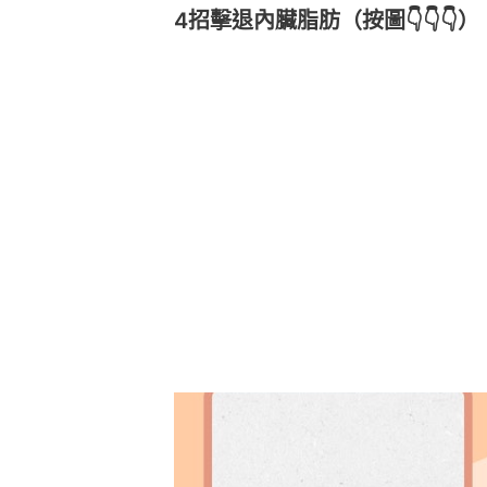
4招擊退內臟脂肪（按圖👇👇👇）