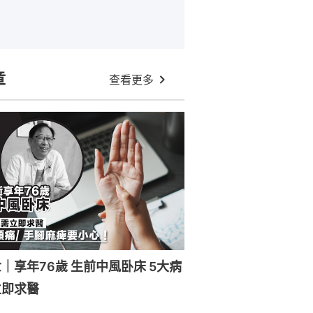
章
查看更多
｜享年76歲 生前中風卧床 5大病
立即求醫