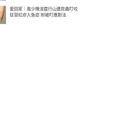
愛回家｜風少陳浚霆行山遭昆蟲叮咬
狂冒紅疹入急症 附被叮應對法