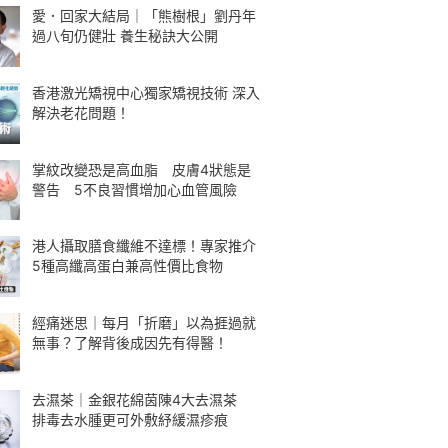
愛．回家大結局｜「熊樹根」劉丹年
過八旬仍健壯 養生秘訣大公開
香港激光矯視中心獨家矯視技術 深入
解決老花問題！
掌紋改變恐是高血脂 皮膚4狀態是
警告 5不良習慣增加心血管風險
港人攝取膳食纖維不達標！專家推介
5種高纖高蛋白兼高性價比食物
經痛迷思｜每月「折磨」以為捱過就
無事？了解背後成因先有得醫！
去濕茶｜金銀花綿茵陳4大去濕茶
排毒去水腫更可外敷紓緩濕疹痕