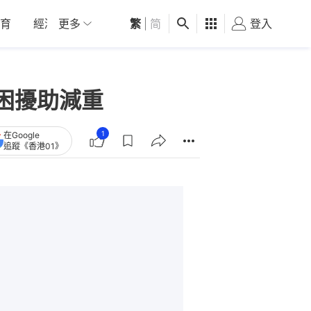
育
經濟
更多
01深圳
繁
觀點
|
简
健康
好食玩飛
登入
女
困擾助減重
1
在Google
追蹤《香港01》