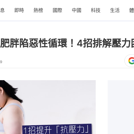
息
即時
熱榜
國際
中國
科技
生活
體
肥胖陷惡性循環！4招排解壓力
29