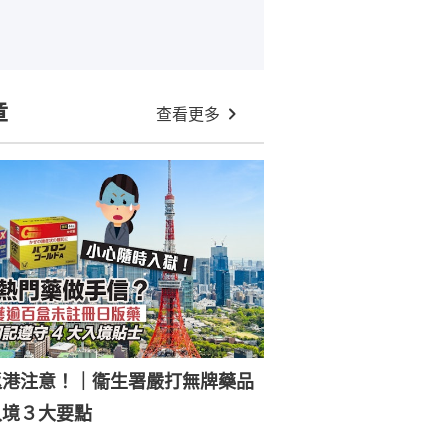
章
查看更多
返港注意！｜衞生署嚴打無牌藥品
入境３大要點