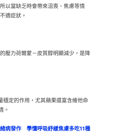
所以當缺乏時會帶來沮喪、焦慮等情
不適症狀。
的壓力荷爾蒙－皮質醇明顯減少，是降
量穩定的作用，尤其蘋果還富含維他命
情。
緒病發作　學懂呼吸紓緩焦慮多吃11種