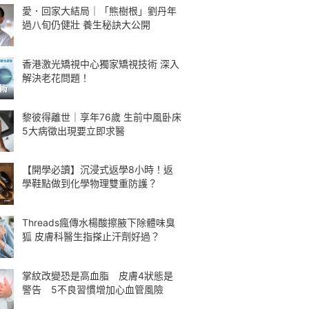
愛．回家大結局｜「熊樹根」劉丹年
過八旬仍健壯 養生秘訣大公開
香港激光矯視中心獨家矯視技術 深入
解決老花問題！
黎彼得離世｜享年76歲 生前中風卧床
5大病徵出現要立即求醫
【開學必讀】沉浸式返學8小時！返
學鞋點做到化學物理雙重防護？
Threads瘋傳水楊酸擦腋下除體味臭
狐 皮膚科醫生指搽止汗劑好過？
掌紋改變恐是高血脂 皮膚4狀態是
警告 5不良習慣增加心血管風險