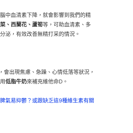
腦中血清素下降，就會影響到我們的精
菜、西蘭花、蘆筍
等，可助血清素、多
分泌，有效改善無精打采的情況。
，會出現焦慮、急躁、心情低落等狀況，
用
低脂牛奶
來補充維他命D。
脾氣易抑鬱？或跟缺乏這9種維生素有關