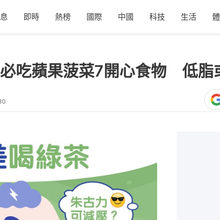
息
即時
熱榜
國際
中國
科技
生活
體
必吃蘋果菠菜7開心食物 低脂
30