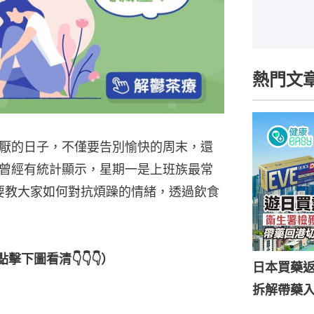
熱門文
厭的日子，不僅要告別愉快的周末，還
曾經有統計顯示，星期一是上班族最常
就要教大家如何對抗煩躁的情緒，透過飲食
下圖看清👇👇👇）
日本買藥
拆解帶藥