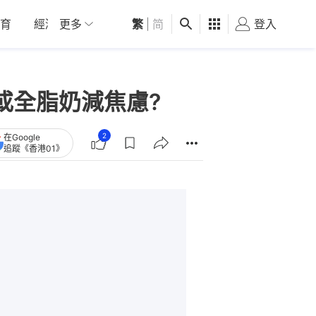
育
經濟
更多
01深圳
繁
觀點
|
简
健康
好食玩飛
登入
女
或全脂奶減焦慮?
2
在Google
追蹤《香港01》