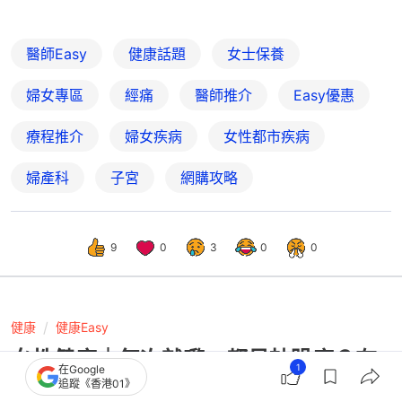
醫師Easy
健康話題
女士保養
婦女專區
經痛
醫師推介
Easy優惠
療程推介
婦女疾病
女性都市疾病
婦產科
子宮
網購攻略
9
0
3
0
0
健康
健康Easy
女性健康｜每次就嚟ｍ都易攰躁底？有
1
在Google
機會係經前緊張綜合症作怪！
追蹤《香港01》