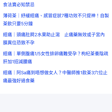
食法寶必知禁忌
薄荷茶｜紓緩經痛、感冒症狀7種功效不只提神！自製
茶飲只要5分鐘
經痛｜頭痛肚屙2水果助止瀉 止痛藥無效或子宮內
膜異位恐致不孕
經痛｜單側腹痛1/5女性排卵痛難受孕？枸杞茶養陰疏
肝加1招減腰痛
經痛｜阿Sa痛到唔想做女人？中醫師推1款茶3穴位止
痛最強好過食藥