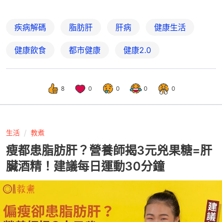
疾病解碼
脂肪肝
肝病
健康生活
健康飲食
都市健康
健康2.0
8
0
0
0
0
生活
教煮
瘦都患脂肪肝？營養師揭3元兇果糖=肝
臟酒精！建議每日運動30分鐘