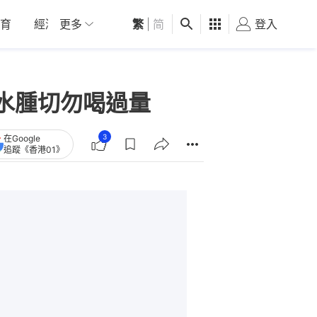
育
經濟
更多
01深圳
繁
觀點
|
简
健康
好食玩飛
登入
女
水腫切勿喝過量
3
在Google
追蹤《香港01》