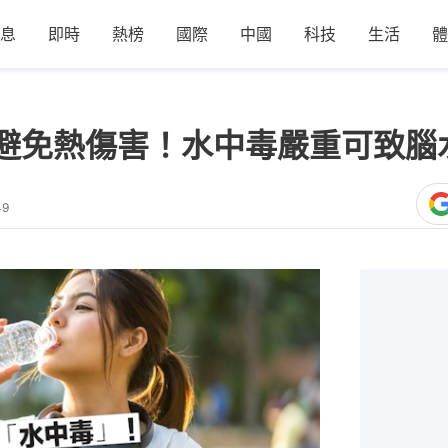
息
即時
熱榜
國際
中國
科技
生活
體
避免熱傷害！水中毒嚴重可致腦
49