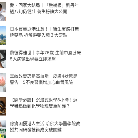
愛．回家大結局｜「熊樹根」劉丹年
過八旬仍健壯 養生秘訣大公開
日本買藥返港注意！｜衞生署嚴打無
牌藥品 拆解帶藥入境３大要點
黎彼得離世｜享年76歲 生前中風卧床
5大病徵出現要立即求醫
掌紋改變恐是高血脂 皮膚4狀態是
警告 5不良習慣增加心血管風險
【開學必讀】沉浸式返學8小時！返
學鞋點做到化學物理雙重防護？
膝痛困擾港人生活 哈佛大學醫學院教
授共同研發技術成突破關鍵