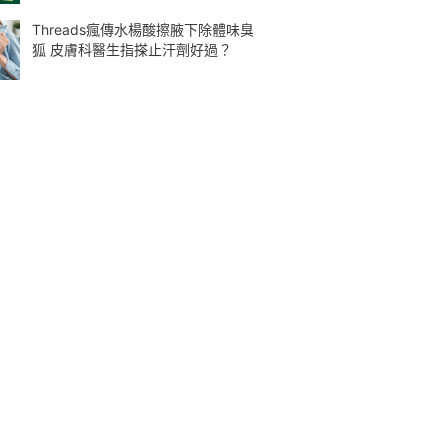
Threads瘋傳水楊酸擦腋下除體味臭
狐 皮膚科醫生指搽止汗劑好過？