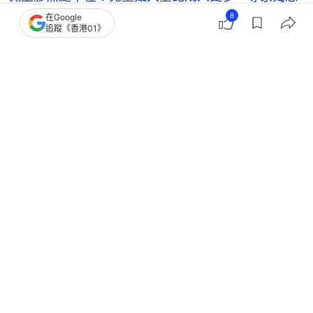
8
損孩子腦部發育
在Google
追蹤《香港01》
0至3歲幼兒免費牙齒檢查計劃「陽光笑容寶寶」附檢
查流程報名方法
央視曝兒童化妝品安全問題 三無產品假貨充斥可致
皮膚發炎潰爛
親子
親子熱話
育兒
嬰兒健康
嬰兒
初生嬰兒
皮膚疾病
皮膚敏感
0
0
0
1
0