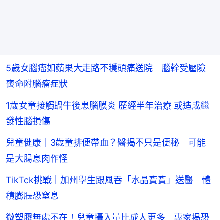
5歲女腦瘤如蘋果大走路不穩頭痛送院 腦幹受壓險
喪命附腦瘤症狀
1歲女童接觸蝸牛後患腦膜炎 歷經半年治療 或造成繼
發性腦損傷
兒童健康｜3歲童排便帶血？醫揭不只是便秘 可能
是大腸息肉作怪
TikTok挑戰｜加州學生跟風吞「水晶寶寶」送醫 體
積膨脹恐窒息
微塑膠無處不在！兒童攝入量比成人更多 專家揭恐