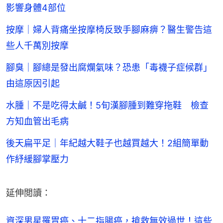
影響身體4部位
按摩｜婦人背痛坐按摩椅反致手腳麻痹？醫生警告這
些人千萬別按摩
腳臭｜腳總是發出腐爛氣味？恐患「毒襪子症候群」
由這原因引起
水腫｜不是吃得太鹹！5旬漢腳腫到難穿拖鞋 檢查
方知血管出毛病
後天扁平足｜年紀越大鞋子也越買越大！2組簡單動
作紓緩腳掌壓力
延伸閲讀：
資深男星罹胃癌、十二指腸癌，搶救無效過世！這些