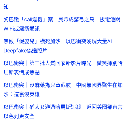
知
黎巴嫩「call爆機」案 民眾成驚弓之鳥 拔電池關
WiFi或癱瘓通訊
無數「假嬰兒」橫死加沙 以巴衝突湧現大量AI
Deepfake偽造照片
以巴衝突｜第三批人質回家新影片曝光 微笑揮別哈
馬斯表情成焦點
以巴衝突｜沒麻藥為兒童截肢 中國無國界醫生在加
沙：這裏沒英雄
以巴衝突｜猶太女避過哈馬斯追殺 返回美國卻直言
以色列更安全