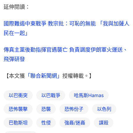
延伸閱讀：
國際難遏中東戰爭 教宗批：可恥的無能 「我與加薩人
民在一起」
傳真主黨後勤指揮官遇襲亡 負責調度伊朗軍火運送、
飛彈研發
【本文獲
「聯合新聞網」
授權轉載。】
以巴衝突
以巴戰爭
哈馬斯Hamas
恐怖襲擊
恐襲
恐怖份子
以色列
巴勒斯坦
性侵
強姦/迷姦
謀殺