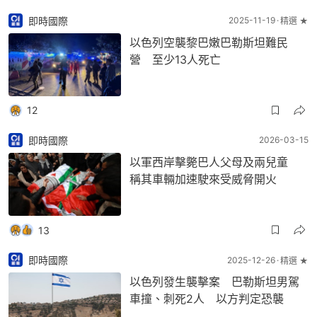
即時國際
2025-11-19
精選 ★
以色列空襲黎巴嫩巴勒斯坦難民
營 至少13人死亡
12
即時國際
2026-03-15
以軍西岸擊斃巴人父母及兩兒童
稱其車輛加速駛來受威脅開火
13
即時國際
2025-12-26
精選 ★
以色列發生襲擊案 巴勒斯坦男駕
車撞、刺死2人 以方判定恐襲