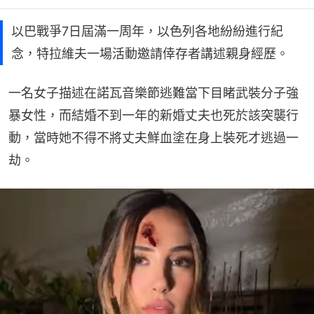
以巴戰爭7日屆滿一周年，以色列各地紛紛進行紀
念，特拉維夫一場活動邀請倖存者講述親身經歷。
一名女子描述在諾瓦音樂節逃難當下目睹武裝分子強
暴女性，而結婚不到一年的新婚丈夫也死於該突襲行
動，當時她不得不將丈夫鮮血塗在身上裝死才逃過一
劫。