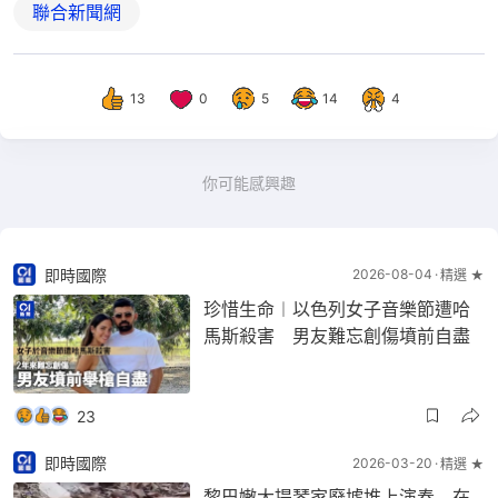
聯合新聞網
13
0
5
14
4
你可能感興趣
即時國際
2026-08-04
精選 ★
珍惜生命︱以色列女子音樂節遭哈
馬斯殺害 男友難忘創傷墳前自盡
23
即時國際
2026-03-20
精選 ★
黎巴嫩大提琴家廢墟堆上演奏 在