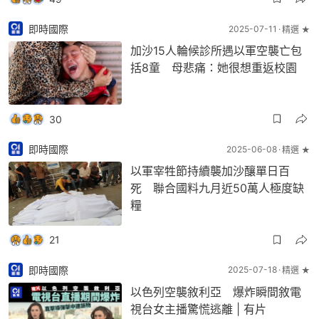
即時國際
2025-07-11
精選 ★
加沙15人輪候診所遇以軍空襲亡包
括8童 母悲痛：她很想重返校園
30
即時國際
2025-06-08
精選 ★
以軍宰牲節持續襲加沙釀單日百
死 聯合國料九月近50萬人極度缺
糧
21
即時國際
2025-07-18
精選 ★
以色列空襲敘利亞 爆炸瞬間敘電
視台女主播驚慌逃離 | 有片