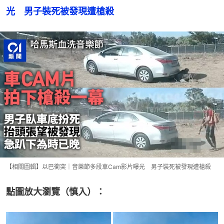
光　男子裝死被發現遭槍殺
【相關圖輯】以巴衝突｜音樂節多段車Cam影片曝光 男子裝死被發現遭槍殺
點圖放大瀏覽（慎入）：