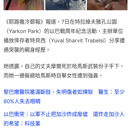
《耶路撒冷郵報》報道，7日在特拉維夫雅孔公園
（Yarkon Park）的以巴戰周年紀念活動，主辦單位
播放倖存者特貝西（Yuval Sharvit Trabelsi）分享遭
遇突襲的親身經歷。
她透露，自己的丈夫摩爾死於哈馬斯武裝份子手下，
而她一邊躲避哈馬斯時目擊女性遭到強姦。
黎巴嫩醫院塞滿斷肢、失明傷者如煉獄 醫生：至少
60%人失去眼睛
以巴衝突｜以軍不止把加沙炸成廢墟 還炸走加沙人
的希望：科技業