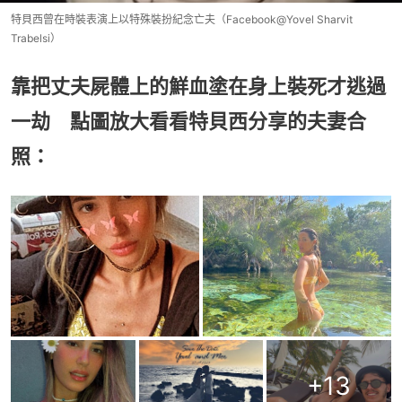
特貝西曾在時裝表演上以特殊裝扮紀念亡夫（Facebook@Yovel Sharvit
Trabelsi）
靠把丈夫屍體上的鮮血塗在身上裝死才逃過
一劫 點圖放大看看特貝西分享的夫妻合
照：
+
13