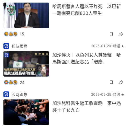
哈馬斯發言人遭以軍炸死 以巴新
一輪衝突已釀830人喪生
15
即時國際
2025-01-20
精選 ★
加沙停火｜以色列女人質獲釋 哈
馬斯臨別送紀念品「贈慶」
24
即時國際
2025-05-25
精選 ★
加沙兒科醫生返工收噩耗 家中遇
襲十子女九亡