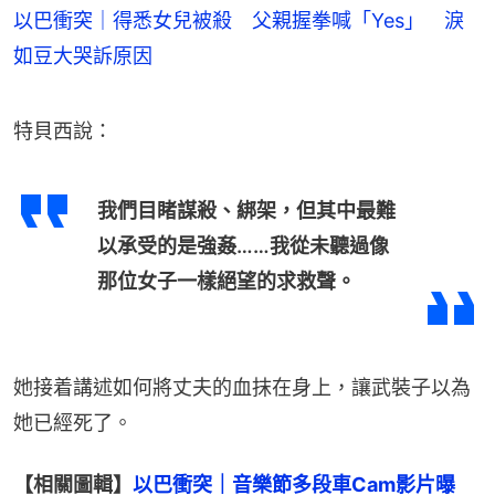
以巴衝突｜得悉女兒被殺 父親握拳喊「Yes」 淚
如豆大哭訴原因
特貝西說：
我們目睹謀殺、綁架，但其中最難
以承受的是強姦……我從未聽過像
那位女子一樣絕望的求救聲。
她接着講述如何將丈夫的血抹在身上，讓武裝子以為
她已經死了。
【相關圖輯】
以巴衝突｜音樂節多段車Cam影片曝