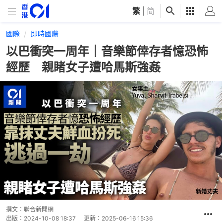
繁
|
简
國際
即時國際
以巴衝突一周年｜音樂節倖存者憶恐怖
經歷 親睹女子遭哈馬斯強姦
撰文：
聯合新聞網
出版：
2024-10-08 18:37
更新：
2025-06-16 15:36