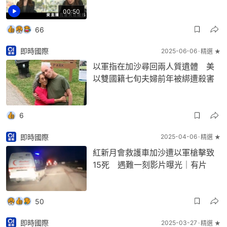
00:50
66
即時國際
2025-06-06
精選 ★
以軍指在加沙尋回兩人質遺體 美
以雙國籍七旬夫婦前年被綁遭殺害
6
即時國際
2025-04-06
精選 ★
紅新月會救護車加沙遭以軍槍擊致
15死 遇難一刻影片曝光｜有片
50
即時國際
2025-03-27
精選 ★