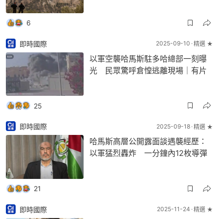
6
即時國際
2025-09-10
精選 ★
以軍空襲哈馬斯駐多哈總部一刻曝
光 民眾驚呼倉惶逃離現場｜有片
25
即時國際
2025-09-18
精選 ★
哈馬斯高層公開露面談遇襲經歷：
以軍猛烈轟炸 一分鐘內12枚導彈
21
即時國際
2025-11-24
精選 ★