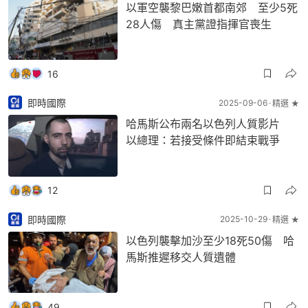
以軍空襲黎巴嫩首都南郊 至少5死
28人傷 真主黨證指揮官喪生
16
即時國際
2025-09-06
精選 ★
哈馬斯公布兩名以色列人質影片
以總理：若接受條件即結束戰爭
12
即時國際
2025-10-29
精選 ★
以色列襲擊加沙至少18死50傷 哈
馬斯推遲移交人質遺體
49