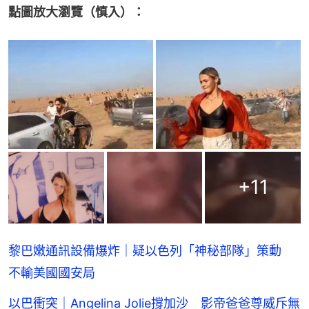
點圖放大瀏覽（慎入）：
+
11
黎巴嫩通訊設備爆炸｜疑以色列「神秘部隊」策動
不輸美國國安局
以巴衝突｜Angelina Jolie撐加沙 影帝爸爸尊威斥無