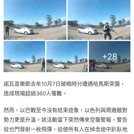
+
28
諾瓦音樂節去年10月7日破曉時分遭遇哈馬斯突襲，
造成現場超過360人罹難。
然而，以巴戰至今沒有結束迹象，以色列與周邊敵對
勢力更是升溫。該活動當下突然傳來空襲警報，警告
從也門發射一枚飛彈，迫使所有人在悼念途中趴臥地