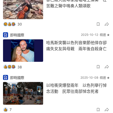
苦難之聲中鳴奏人類頌歌
30
即時國際
2025-10-12
精選 ★
哈馬斯突襲以色列音樂節他倖存卻
痛失女友與母親 兩年後自殺身亡
38
即時國際
2025-10-08
精選 ★
以哈衝突爆發兩年 以色列舉行悼
念活動 民眾往南部悼念死者
7