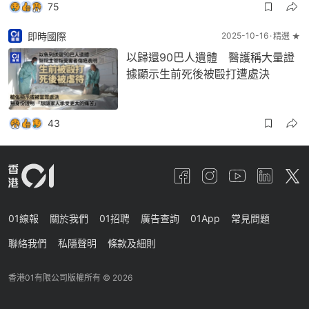
75
即時國際
2025-10-16
精選 ★
以歸還90巴人遺體 醫護稱大量證
據顯示生前死後被毆打遭處決
43
01線報
關於我們
01招聘
廣告查詢
01App
常見問題
聯絡我們
私隱聲明
條款及細則
香港01有限公司版權所有 ©
2026