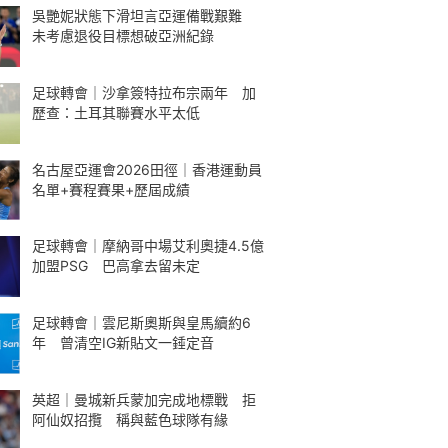
吳艷妮狀態下滑坦言亞運備戰艱難
未考慮退役目標想破亞洲紀錄
足球轉會｜沙拿簽特拉布宗兩年 加
歷查：土耳其聯賽水平太低
名古屋亞運會2026田徑｜香港運動員
名單+賽程賽果+歷屆成績
足球轉會｜摩納哥中場艾利奧捷4.5億
加盟PSG 巴高拿去留未定
足球轉會｜雲尼斯奧斯與皇馬續約6
年 曾清空IG新貼文一錘定音
英超｜曼城新兵蒙加完成地標戰 拒
阿仙奴招攬 稱與藍色球隊有緣