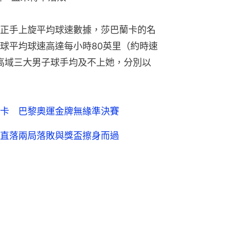
正手上旋平均球速數據，莎巴蘭卡的名
球平均球速高達每小時80英里（約時速
祖高域三大男子球手均及不上她，分別以
卡 巴黎奧運金牌無緣準決賽
直落兩局落敗與獎盃擦身而過