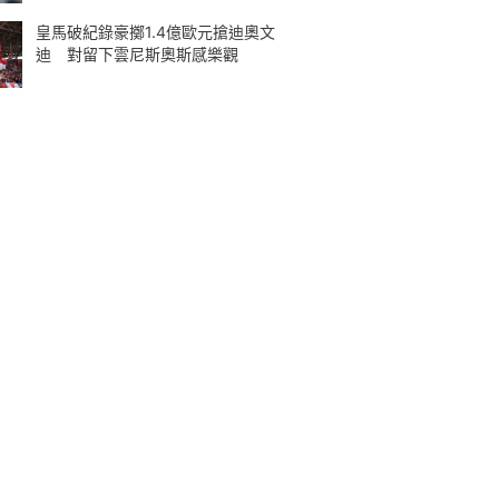
皇馬破紀錄豪擲1.4億歐元搶迪奧文
迪 對留下雲尼斯奧斯感樂觀