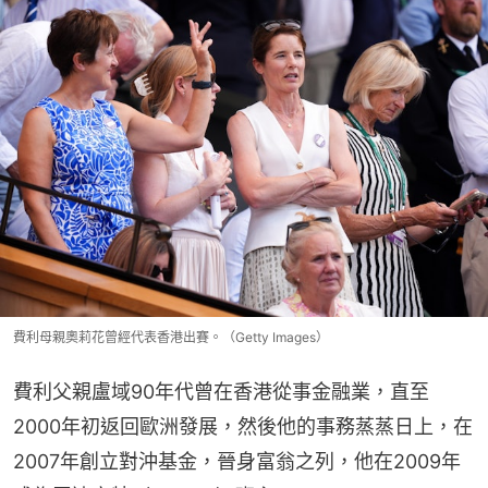
費利母親奧莉花曾經代表香港出賽。（Getty Images）
費利父親盧域90年代曾在香港從事金融業，直至
2000年初返回歐洲發展，然後他的事務蒸蒸日上，在
2007年創立對沖基金，晉身富翁之列，他在2009年