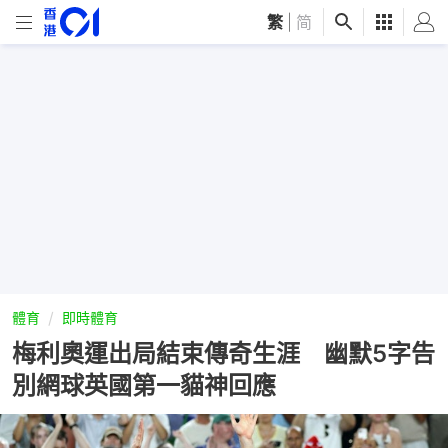
繁
|
简
體育
即時體育
梅利奧運出局結束傳奇生涯 幽默5字告
別網球英國第一貓神回應