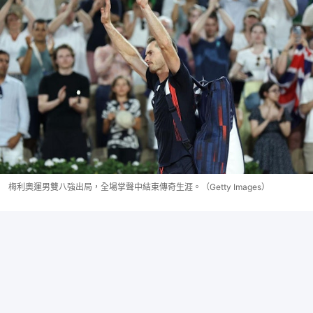
梅利奧運男雙八強出局，全場掌聲中結束傳奇生涯。（Getty Images）