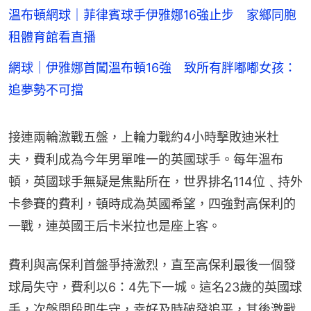
溫布頓網球｜菲律賓球手伊雅娜16強止步 家鄉同胞
租體育館看直播
網球｜伊雅娜首闖溫布頓16強 致所有胖嘟嘟女孩：
追夢勢不可擋
接連兩輪激戰五盤，上輪力戰約4小時擊敗迪米杜
夫，費利成為今年男單唯一的英國球手。每年溫布
頓，英國球手無疑是焦點所在，世界排名114位﹑持外
卡參賽的費利，頓時成為英國希望，四強對高保利的
一戰，連英國王后卡米拉也是座上客。
費利與高保利首盤爭持激烈，直至高保利最後一個發
球局失守，費利以6：4先下一城。這名23歲的英國球
手，次盤開段即失守，幸好及時破發追平，其後激戰