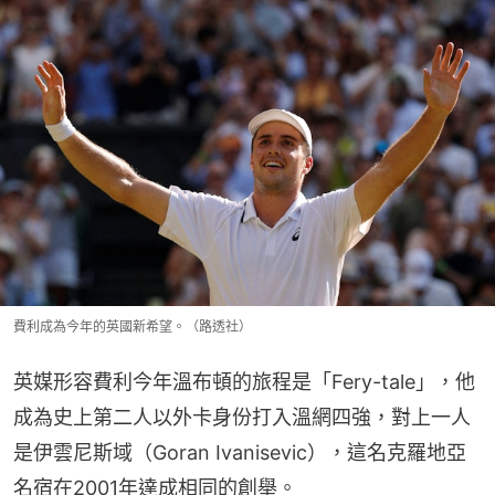
費利成為今年的英國新希望。（路透社）
英媒形容費利今年溫布頓的旅程是「Fery-tale」，他
成為史上第二人以外卡身份打入溫網四強，對上一人
是伊雲尼斯域（Goran Ivanisevic），這名克羅地亞
名宿在2001年達成相同的創舉。