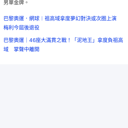
男單金牌。
巴黎奧運．網球︱祖高域拿度夢幻對決或次圈上演
梅利今屆後退役
巴黎奧運｜46座大滿貫之戰！「泥地王」拿度負祖高
域 掌聲中離開