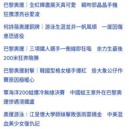
巴黎奧運｜全紅嬋盡展天真可愛 親吻郭晶晶手機
狂攬漂亮谷愛凌
何詩蓓奧運銅牌｜游泳生涯並非一帆風順 一度因傷
患恐退役
巴黎奧運｜三項鐵人選手一衝線即狂嘔 余力生最後
200米狂奔險勝
巴黎奧運射擊｜韓國型格女槍手爆紅 掛大象公仔作
賽原因極暖心
覃海洋200蛙爆冷無緣決賽 中國蛙王意外在巴黎奧
運慘遇滑鐵盧
奧運游泳︱江旻憓大學師妹擊敗張雨霏摘金 中美混
血美少女復仇記