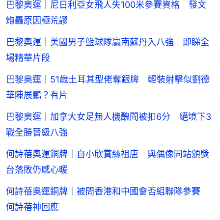
巴黎奧運｜尼日利亞女飛人失100米參賽資格 發文
炮轟原因極荒謬
巴黎奧運｜美國男子籃球隊贏南蘇丹入八強 即睇全
場精華片段
巴黎奧運｜51歲土耳其型佬奪銀牌 輕裝射擊似劉德
華陳展鵬？有片
巴黎奧運｜加拿大女足無人機醜聞被扣6分 絕境下3
戰全勝晉級八強
何詩蓓奧運銅牌｜自小欣賞絲祖唐 與偶像同站頒獎
台落敗仍感心暖
何詩蓓奧運銅牌｜被問香港和中國會否組聯隊參賽
何詩蓓神回應