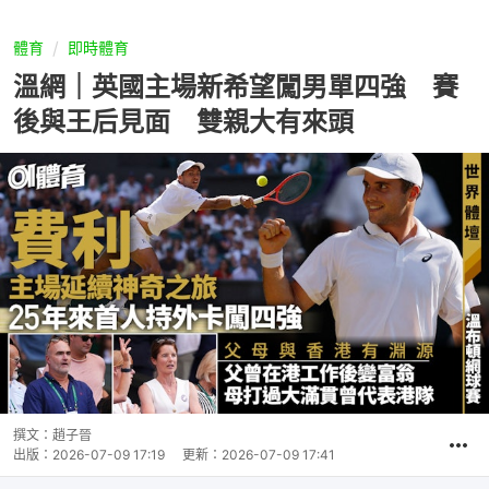
體育
即時體育
溫網｜英國主場新希望闖男單四強 賽
後與王后見面 雙親大有來頭
撰文：
趙子晉
出版：
2026-07-09 17:19
更新：
2026-07-09 17:41