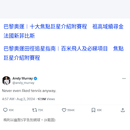
巴黎奧運︱十大焦點巨星介紹附賽程 祖高域續尋金
法國新菲比斯
巴黎奧運田徑追星指南︱百米飛人及必睇項目 焦點
巨星介紹附賽程
梅利以幽默5字告別網球。(X截圖)