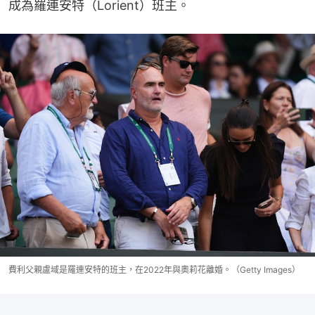
成為羅連安特（Lorient）班主。
費利父親盧域是羅連安特的班主，在2022年與奧莉花離婚。（Getty Images）