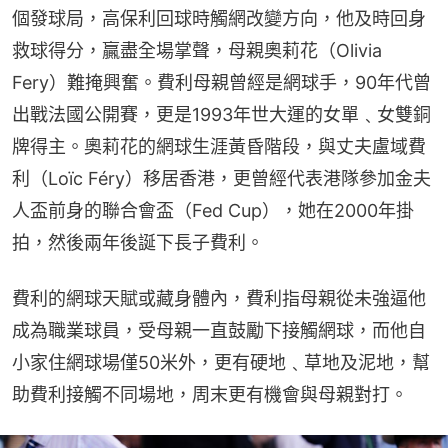
個發球局，高保利回球時觸網改變方向，他及時回身
救球得分，贏盡全場掌聲，母親奧莉花（Olivia 
Fery）難掩興奮。費利母親曾經是網球手，90年代曾
出戰法國公開賽，更是1993年世大運的女單﹑女雙銅
牌得主。奧莉花的網球生涯黃昏階段，與丈夫盧域費
利（Loïc Féry）移居香港，更曾經代表港隊參加金夫
人盃前身的聯合會盃（Fed Cup），她在2000年掛
拍，然後兩年後誕下長子費利。
費利的網球天賦或藏身體內，費利指母親從未強逼他
成為職業球員，受母親一直鼓勵下接觸網球，而他自
小家住網球場僅50米外，更有硬地﹑草地及泥地，幫
助費利接觸不同場地，周末更有機會與母親對打。