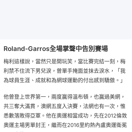
Roland-Garros全場掌聲中告別賽場
梅利這樣說，當然只是開玩笑，當比賽完結一刻，梅
利禁不住流下男兒淚，曾單手掩面並抹去淚水，「我
為球員生涯、成就和為網球運動的付出感到驕傲。」
他曾登上世界第一，兩度贏得溫布頓，也贏過美網，
共三奪大滿貫，澳網五度入決賽，法網也有一次，惟
悉數落敗得亞軍。他在奧運相當成功，先在2012倫敦
奧運主場男單封王，繼而在2016里約熱內盧奧運衛冕