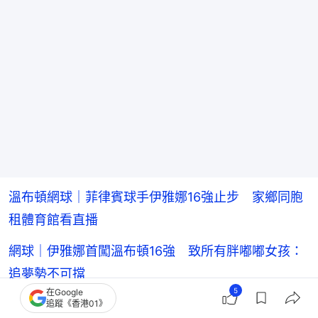
溫布頓網球｜菲律賓球手伊雅娜16強止步 家鄉同胞
租體育館看直播
網球｜伊雅娜首闖溫布頓16強 致所有胖嘟嘟女孩：
追夢勢不可擋
5
在Google
溫網｜張瑋桓女雙次圈止步 直落兩盤不敵7號種子德
追蹤《香港01》