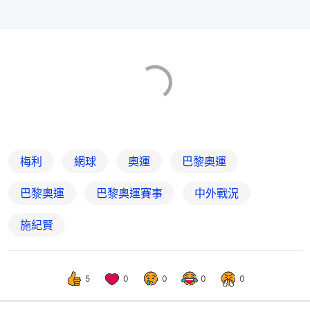
梅利
網球
奧運
巴黎奧運
巴黎奧運
巴黎奧運賽事
中外戰況
施紀賢
5
0
0
0
0