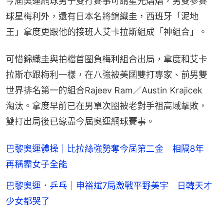
今屆奧運網球男子雙打賽事可謂星光熠熠，男雙參賽
球星梅利外，還有日本名將錦織圭，西班牙「泥地
王」拿度更跟他的接班人艾卡拉斯組成「神組合」。
可惜錦織圭與拍檔首圈負梅利組合出局，拿度和艾卡
拉斯亦跟梅利一樣，在八強被美國雙打專家、前男雙
世界排名第一的組合Rajeev Ram／Austin Krajicek 
淘汰。拿度早前已在男單次圈被老對手祖高域擊敗，
雙打出局後已緣盡今屆奧運網球賽事。
巴黎奧運體操｜比拉絲強勢奪今屆第二金 相隔8年
再稱霸女子全能
巴黎奧運．乒乓｜申裕斌7局激戰平野美宇 日韓天才
少女都哭了