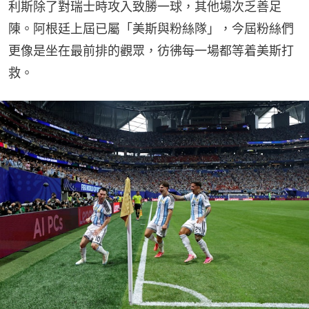
利斯除了對瑞士時攻入致勝一球，其他場次乏善足
陳。阿根廷上屆已屬「美斯與粉絲隊」，今屆粉絲們
更像是坐在最前排的觀眾，彷彿每一場都等着美斯打
救。