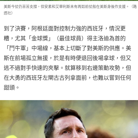
美斯今仗仍苦苦支撐，但安素和艾華利斯未有再如前仗般在美斯身後作支援。（路
透社）
到了決賽，阿根廷面對控制力強的西班牙，情況更
糟，尤其「金球獎」（最佳球員）得主洛迪為首的
「鬥牛軍」中場線，基本上切斷了對美斯的供應。美
斯在前場孤立無援，於是有時便退回後場拿球，但又
逃不過對手快速的夾擊。就算移到右邊策動攻勢，但
在大勇的西班牙左閘古古列拿面前，也難以嘗到任何
甜頭。