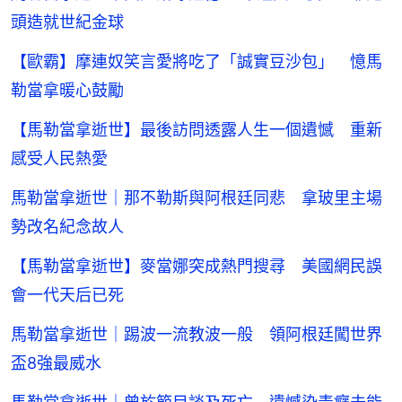
頭造就世紀金球
【歐霸】摩連奴笑言愛將吃了「誠實豆沙包」 憶馬
勒當拿暖心鼓勵
【馬勒當拿逝世】最後訪問透露人生一個遺憾 重新
感受人民熱愛
馬勒當拿逝世｜那不勒斯與阿根廷同悲 拿玻里主場
勢改名紀念故人
【馬勒當拿逝世】麥當娜突成熱門搜尋 美國網民誤
會一代天后已死
馬勒當拿逝世｜踢波一流教波一般 領阿根廷闖世界
盃8強最威水