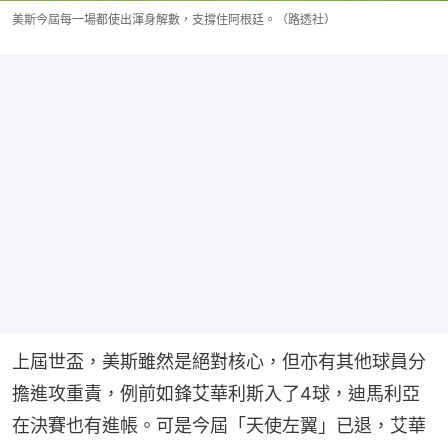
美斯今屆每一場都使出渾身解數，支撐住阿根廷。（路透社）
上屆世盃，美斯雖然是絕對核心，但亦有其他球員分
擔進攻重責，例前如鋒艾華利斯入了4球，迪馬利亞
在決賽也有進帳。可是今屆「天使左翼」已退，艾華