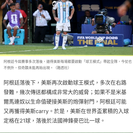
阿根廷今屆賽事多次落後，逼得美斯每場都要啟動「球王模式」帶起全隊，今仗也
不例外，但奇蹟未能再始出現。（路透社）
阿根廷落後下，美斯再次啟動球王模式，多次在右路
發難，幾次傳送都構成非常大的威脅；如果不是米基
爾馬連奴以生命值硬接美斯的炮彈射門，阿根廷可能
又再獲得美斯carry。於是，美斯在世界盃累積的入球
定格在21球，落後於法國神鋒麥巴比一球。