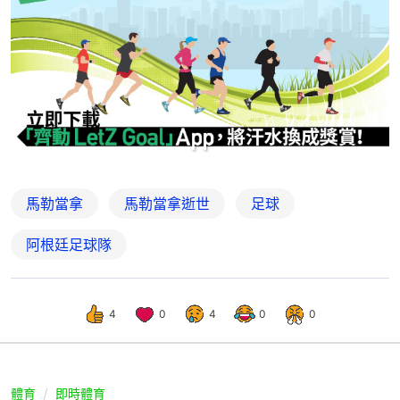
馬勒當拿
馬勒當拿逝世
足球
阿根廷足球隊
4
0
4
0
0
體育
即時體育