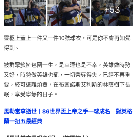
+
53
靈柩上蓋上一件又一件10號球衣，可是你不會再知覺
得到。
被群眾簇擁包圍一生，是幸運也是不幸，英雄做時勢
又好，時勢做英雄也罷，一切榮辱得失，已經不再重
要，終可遠離煩囂，在布宜諾斯艾利斯的林蔭樹下長
眠，享受寧靜的日子。
馬勒當拿逝世︱86世界盃上帝之手一球成名　對英格
蘭一扭五最經典