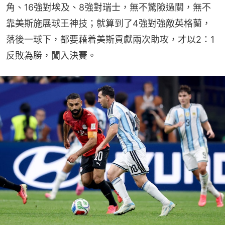
角、16強對埃及、8強對瑞士，無不驚險過關，無不
靠美斯施展球王神技；就算到了4強對強敵英格蘭，
落後一球下，都要藉着美斯貢獻兩次助攻，才以2：1
反敗為勝，闖入決賽。