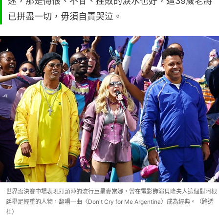
迷，那是悔恨、不甘、挫敗的淚水也好，這39歲老將
已拼盡一切，毋須自責哭泣。
世界盃決賽中場表現打頭陣的流行巨星麥當娜，曾在電影飾演貝隆夫人這個對阿根
廷舉足輕重的人物，翻唱一曲〈Don't Cry for Me Argentina〉成為經典。（路透
社）