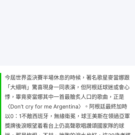
今屆世界盃決賽半場休息的時候，著名歌星麥當娜跟
「大細哨」驚喜現身一同表演，但阿根廷球迷或會心
悸，畢竟麥當娜其中一首最膾炙人口的歌曲，正是
〈Don’t cry for me Argentina〉。阿根廷最終加時
以0：1不敵西班牙，無緣衛冕，球王美斯在領過亞軍
獎牌後淚眼望着看台上仍高聲歌唱讚頌國家隊的球