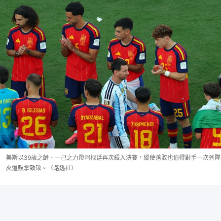
美斯以39歲之齡、一己之力帶阿根廷再次殺入決賽，縱使落敗也值得對手一次列隊
夾道鼓掌致敬。（路透社）