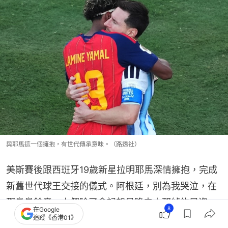
與耶馬這一個擁抱，有世代傳承意味。（路透社）
美斯賽後跟西班牙19歲新星拉明耶馬深情擁抱，完成
新舊世代球王交接的儀式。阿根廷，別為我哭泣，在
那裊裊餘音，人們除了會記起貝隆夫人那綽約風姿，
8
在Google
將來也會懷念着這位球王的天縱球技。
追蹤《香港01》