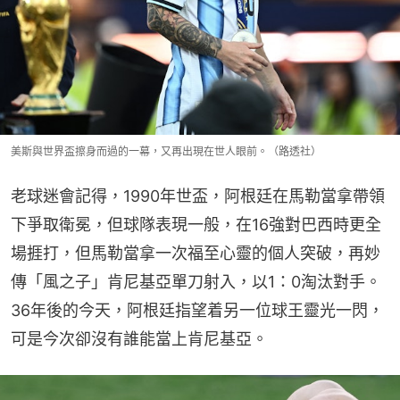
美斯與世界盃擦身而過的一幕，又再出現在世人眼前。（路透社）
老球迷會記得，1990年世盃，阿根廷在馬勒當拿帶領
下爭取衛冕，但球隊表現一般，在16強對巴西時更全
場捱打，但馬勒當拿一次福至心靈的個人突破，再妙
傳「風之子」肯尼基亞單刀射入，以1：0淘汰對手。
36年後的今天，阿根廷指望着另一位球王靈光一閃，
可是今次卻沒有誰能當上肯尼基亞。