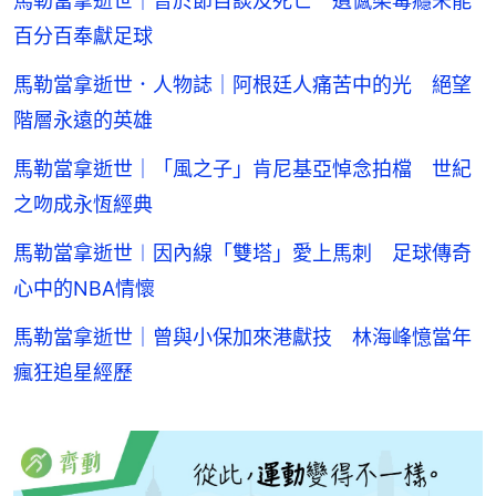
馬勒當拿逝世｜曾於節目談及死亡 遺憾染毒癮未能
百分百奉獻足球
馬勒當拿逝世．人物誌｜阿根廷人痛苦中的光 絕望
階層永遠的英雄
馬勒當拿逝世｜「風之子」肯尼基亞悼念拍檔 世紀
之吻成永恆經典
馬勒當拿逝世︱因內線「雙塔」愛上馬刺 足球傳奇
心中的NBA情懷
馬勒當拿逝世｜曾與小保加來港獻技 林海峰憶當年
瘋狂追星經歷