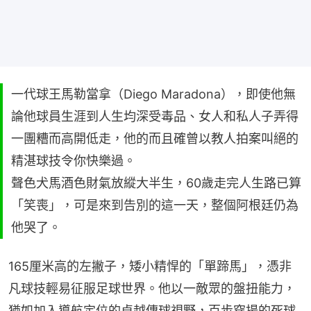
一代球王馬勒當拿（Diego Maradona），即使他無
論他球員生涯到人生均深受毒品、女人和私人子弄得
一團糟而高開低走，他的而且確曾以教人拍案叫絕的
精湛球技令你快樂過。
聲色犬馬酒色財氣放縱大半生，60歲走完人生路已算
「笑喪」，可是來到告別的這一天，整個阿根廷仍為
他哭了。
165厘米高的左撇子，矮小精悍的「單蹄馬」，憑非
凡球技輕易征服足球世界。他以一敵眾的盤扭能力，
猶如加入導航定位的卓越傳球視野，百步穿揚的死球