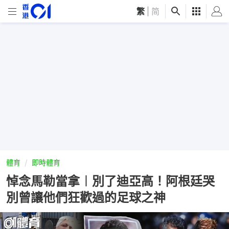
繁
|
简
體育
即時體育
悼念馬勒當拿︱別了迪亞高！阿根廷哭
別曾讓他們狂歡過的足球之神