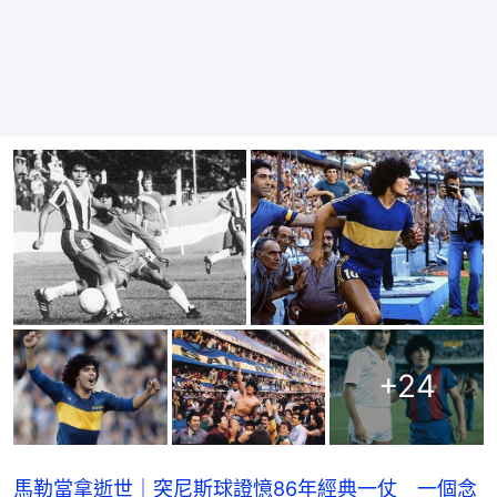
+
24
馬勒當拿逝世｜突尼斯球證憶86年經典一仗 一個念