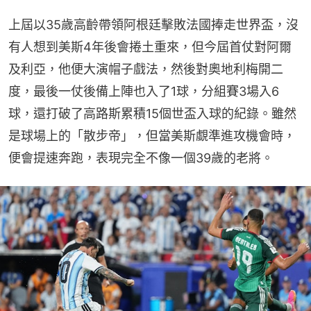
上屆以35歲高齡帶領阿根廷擊敗法國捧走世界盃，沒
有人想到美斯4年後會捲土重來，但今屆首仗對阿爾
及利亞，他便大演帽子戲法，然後對奧地利梅開二
度，最後一仗後備上陣也入了1球，分組賽3場入6
球，還打破了高路斯累積15個世盃入球的紀錄。雖然
是球場上的「散步帝」，但當美斯覷準進攻機會時，
便會提速奔跑，表現完全不像一個39歲的老將。