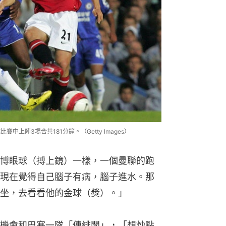
中上陣3場合共181分鐘。（Getty Images）
博眼球（搏上鏡）一樣，一個曼聯的跑
現在覺得自己腦子有病，腦子進水。那
坐，去看看他的金球（獎）。」
機會和巴塞一隊「傳緋聞」，「想炒點
，要不然我就去了。」