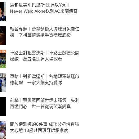
馬甸尼哭別巴里斯 球迷以You'll
Never Walk Alone送別AC米蘭傳奇
轉會專題︱沙拿領銜大牌球員免費任
揀 辛祖華荷域搶手貨變籮底橙
車路士對祖雲達斯｜車路士啟德公開
操練 萬五名球迷入場觀看
車路士對祖雲達斯｜各地藍軍球迷啟
德朝聖 一家大細支持愛隊
劍擊｜蔡俊彥回望世錦未釋懷 失利
再燃鬥心 世一夢從玩笑漸變真
關於伊雅娜的8件事 成功父母培育強
大心態 13歲赴西班牙師承拿度