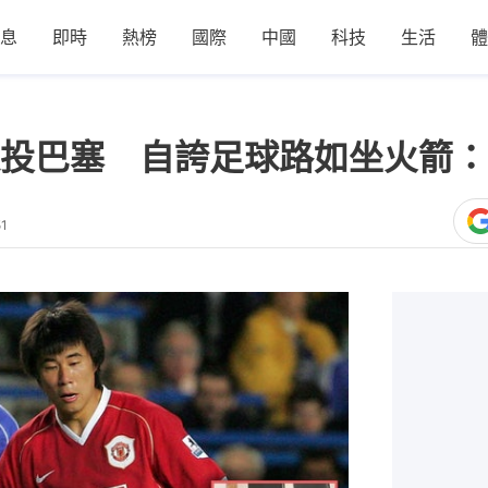
息
即時
熱榜
國際
中國
科技
生活
體
投巴塞 自誇足球路如坐火箭：
51