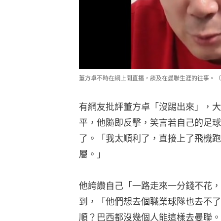
了。「我太順利了，直接上了飛機跑
層。」
他誇讚自己「一路走來一分錢不花，
到，「他們想去個職業球隊也去不了
順？巴西都沒幾個人能這樣去曼聯。
董方卓最後強調，自己不是「沒踢出
完全兌現」而已。
英超︱賓福特主帥嘲曼聯「被輾碎」
足球熱話｜重賞之下必有勇夫 為再
英超︱曼聯勝賓福特將帥評分 瑞典