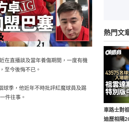
熱門文
近在直播談及當年養傷期間，一度有機
，至今後悔不已。
個球季，他近年不時批評紅魔球員及踢
一件往事。
車路士對
迪歷相隔2