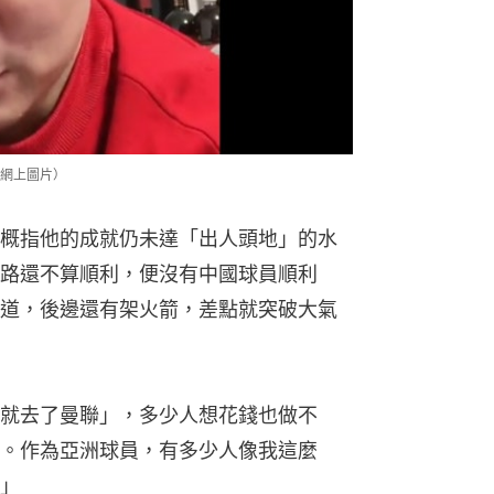
道，後邊還有架火箭，差點就突破大氣
就去了曼聯」，多少人想花錢也做不
。作為亞洲球員，有多少人像我這麼
」
來」，只是未達到最高峰，「天賦沒有
 批對弱隊仍欠風格：勝在有運
挫越南傳國足開天價獎金
小將現光芒 拉舒福特破入球荒