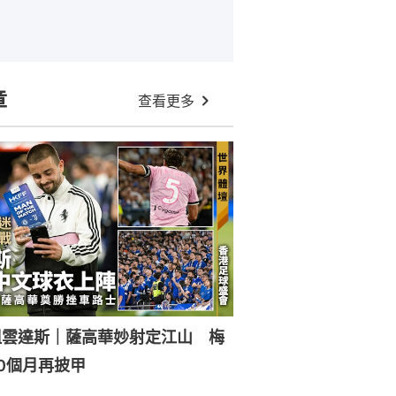
章
查看更多
祖雲達斯｜薩高華妙射定江山 梅
0個月再披甲