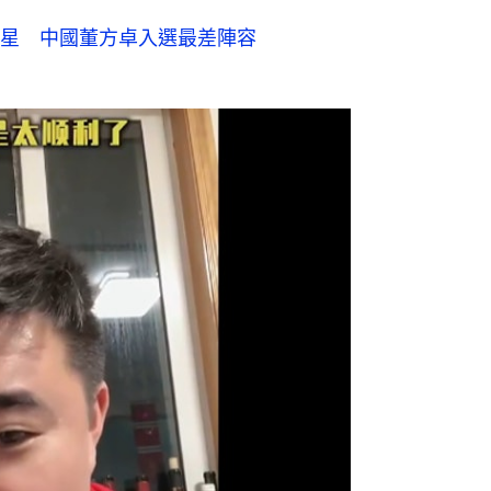
網上圖片）
概指他的成就仍未達「出人頭地」的水
路還不算順利，便沒有中國球員順利