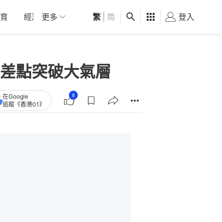
育
經濟
更多
01深圳
繁
觀點
|
简
健康
好食玩飛
登入
女
差點突破大氣層
8
在Google
追蹤《香港01》