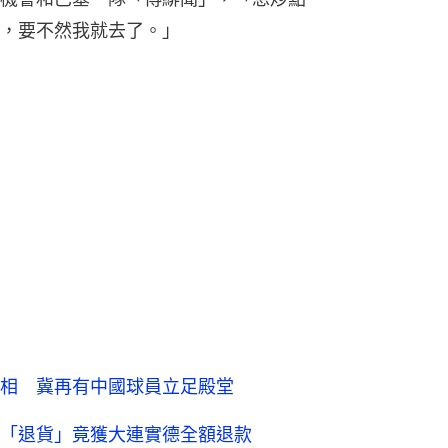
相 冀再有中國球員立足殿堂
「退貨」竟獲大連實德全額退款
星 中國董方卓入選最差陣容