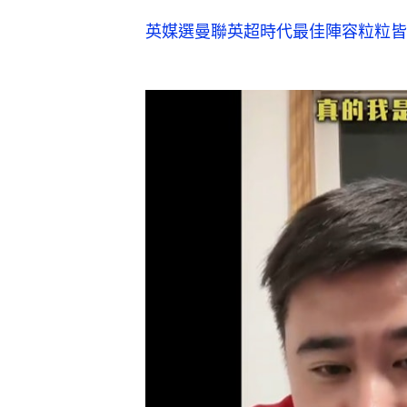
董方卓不時在網上開直播，談及在曼聯生涯的往事。（
有網友批評董方卓「沒踢出來」，大
平，他隨即反擊，笑言若自己的足球