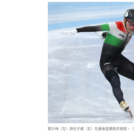
劉少林（左）與任子威（右）在最後直路短兵相接。（Gett