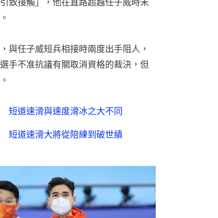
引致接觸」，他在直路超越任子威時未
。
，與任子威短兵相接時兩度出手阻人，
選手不准抗議有關取消資格的裁決，但
。
 短道速滑與速度滑冰之大不同
 短道速滑大將從陪練到破世績