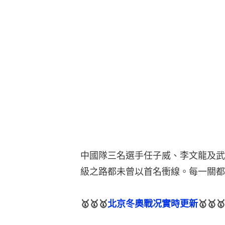
中國隊三名選手任子威、李文龍及武
級之路都未曾以首名衝線。每一關都
🥇🥇🥇
北京冬奧戰况實時更新
🥇🥇🥇