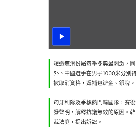
播
放
影
片
短道速滑份屬每季冬奧最刺激，同
外。中國選手在男子1000米分別
被取消資格，遞補包辦金、銀牌。
匈牙利隊及爭標熱門韓國隊，賽後
發聲明，解釋抗議無效的原因。韓
裁法庭，提出訴訟。