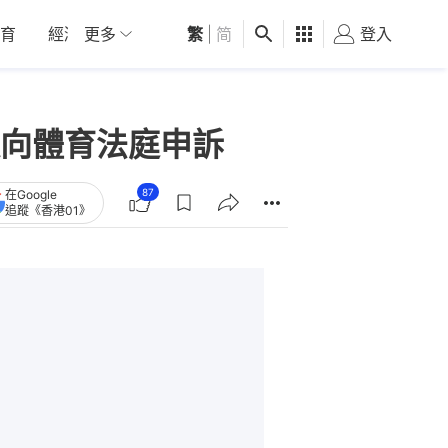
育
經濟
更多
01深圳
繁
觀點
|
简
健康
好食玩飛
登入
女
向體育法庭申訴
87
在Google
追蹤《香港01》