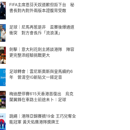
FIFA主席恩芬天奴道歉但拒下台 秘
書長對內對外兩版本證腹背受敵
足球｜尼馬再惹是非 盃賽後爆通道
衝突 對方會長斥「流浪漢」
劍擊｜意大利花劍主將談港隊 陣容
更完整添經驗挑戰更大
足球轉會｜雲尼斯奧斯與皇馬續約6
年 曾清空IG新貼文一錘定音
梅迪歷停賽615天香港首復出 烏克
蘭翼鋒在車路士前途未卜︱足球
跳繩｜港隊亞錦賽摘19金 王巧兒奪全
能冠軍 黃天佑膺港隊獎牌王