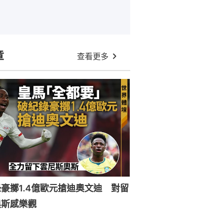
章
查看更多
豪擲1.4億歐元搶迪奧文迪 對留
奧斯感樂觀