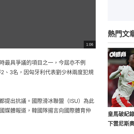
熱門文
1:06
總
共
時
間
時最具爭議的項目之一，今屆亦不例
得2、3名，因匈牙利代表劉少林兩度犯規
都提出抗議。國際滑冰聯盟（ISU）為此
國媒體報道，韓國隊揚言向國際體育仲
皇馬破紀錄
下雲尼斯