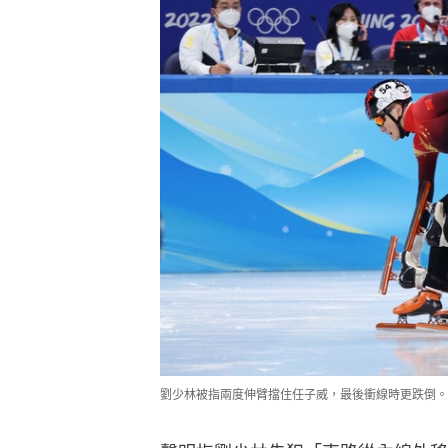
劉少林被指兩度伸臂擋住任子威，最後衝線時更跌倒。雖然