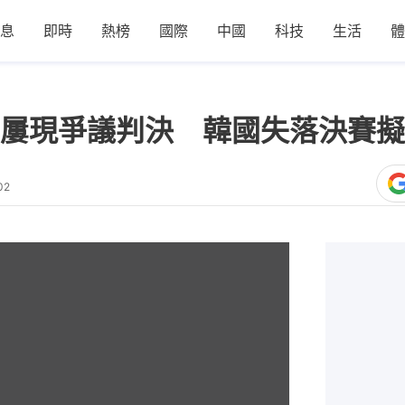
息
即時
熱榜
國際
中國
科技
生活
體
屢現爭議判決 韓國失落決賽擬
02