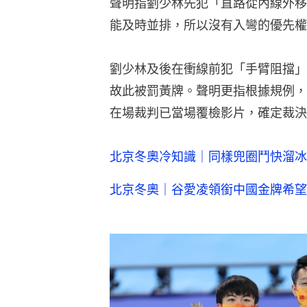
聲明指劉少林先犯「直路從內線外移
能及時並排，所以沒有入彎的優先權
劉少林及後在衝線前犯「手臂阻擋」
故此被罰黃牌。聲明更指根據規例，
在場裁判已當場覆檢影片，確定裁決
北京冬奧冷知識｜同樣兜圈鬥快溜冰
北京冬奧｜谷愛凌領銜中國金牌希望