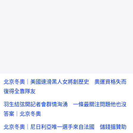
北京冬奧｜美國速滑黑人女將創歷史 奧運資格失而
復得全靠隊友
羽生結弦開記者會群情洶湧 一條最關注問題他也沒
答案｜北京冬奧
北京冬奧｜尼日利亞唯一選手來自法國 儲錢搵贊助