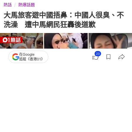
熱話
熱爆話題
大馬旅客遊中國捂鼻：中國人很臭、不
洗澡 遭中馬網民狂轟後道歉
23
在Google
追蹤《香港01》
撰文：
雷思麗
出版：
2026-06-23 15:25
更新：
2026-07-03 09:44