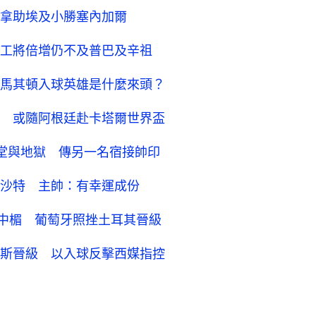
拿助埃及小勝塞內加爾
工將倍增仍不及普巴及辛祖
馬其頓入球英雄是什麼來頭？
 或隨阿根廷赴卡塔爾世界盃
堂與地獄 傳另一名宿接帥印
沙特 主帥：有幸運成份
中楣 葡萄牙照挫土耳其晉級
斯晉級 以入球反擊西媒指控