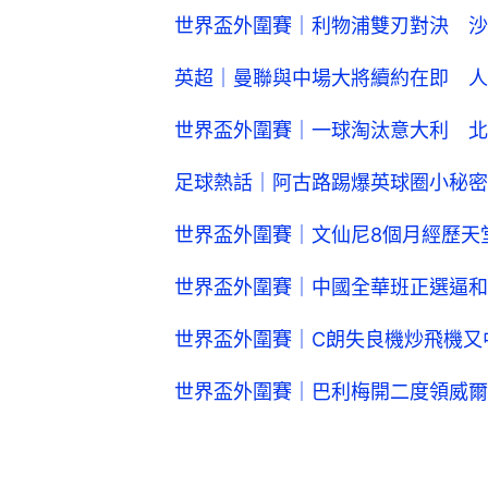
世界盃外圍賽｜利物浦雙刃對決 沙
英超｜曼聯與中場大將續約在即 人
世界盃外圍賽｜一球淘汰意大利 北
足球熱話｜阿古路踢爆英球圈小秘密
世界盃外圍賽｜文仙尼8個月經歷天
世界盃外圍賽｜中國全華班正選逼和
世界盃外圍賽｜C朗失良機炒飛機又
世界盃外圍賽｜巴利梅開二度領威爾