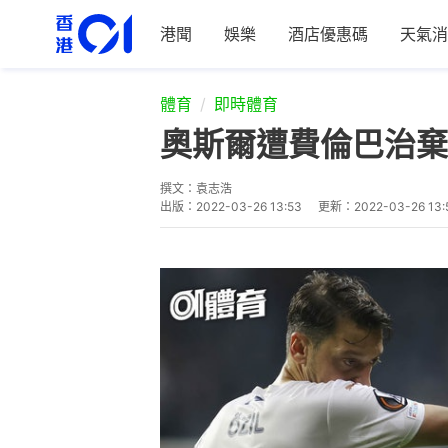
港聞
娛樂
酒店優惠碼
天氣消
體育
即時體育
奧斯爾遭費倫巴治棄
撰文：
袁志浩
出版：
2022-03-26 13:53
更新：
2022-03-26 13: