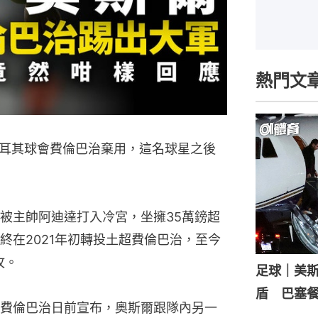
熱門文
耳其球會費倫巴治棄用，這名球星之後
被主帥阿迪達打入冷宮，坐擁35萬鎊超
終在2021年初轉投土超費倫巴治，至今
攻。
足球｜美
盾 巴塞
費倫巴治日前宣布，奧斯爾跟隊內另一