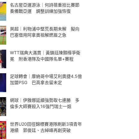
名古屋亞運游泳｜何詩蓓重拾比賽節
奏備戰亞運 調整訓練加強恢復
英超｜利物浦中堅荒長期未解 擬向
巴塞借用阿拿奧祖解燃眉之急
WTT瑞典大滿貫｜黃鎮廷陳顥樺爭衛
冕 附香港隊及中國隊名單+賽程
足球轉會｜摩納哥中場艾利奧捷4.5億
加盟PSG 巴高拿去留未定
網球｜伊雅娜延續強勢取七連勝 多
倫多大師賽殺入16強鬥瑞士一姐
世界U20田徑錦標賽港隊刷新3項青年
港績 郭俊廷、古綽峰再創突破