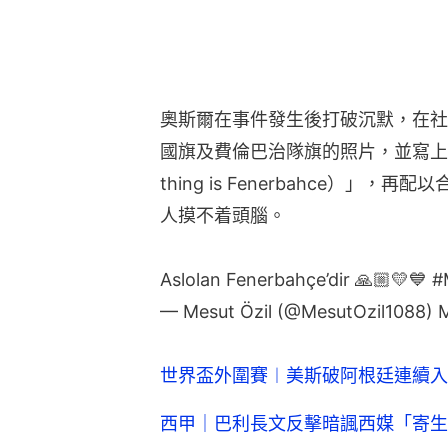
奧斯爾在事件發生後打破沉默，在社
國旗及費倫巴治隊旗的照片，並寫上「最
thing is Fenerbahce）
人摸不着頭腦。
Aslolan Fenerbahçe’dir 🙏🏼💛💙
#
— Mesut Özil (@MesutOzil1088)
M
世界盃外圍賽︱美斯破阿根廷連續入
西甲｜巴利長文反擊暗諷西媒「寄生