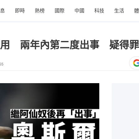
息
即時
熱榜
國際
中國
科技
生活
體
用 兩年內第二度出事 疑得罪
55