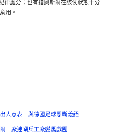
此被內部紀律處分；也有指奧斯爾在該仗狀態十分
棄用。
出人意表 與德國足球恩斷義絕
爾 廠迷嘲兵工廠變馬戲團