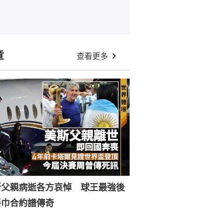
章
查看更多
斯父親病逝各方哀悼 球王最強後
餐巾合約譜傳奇