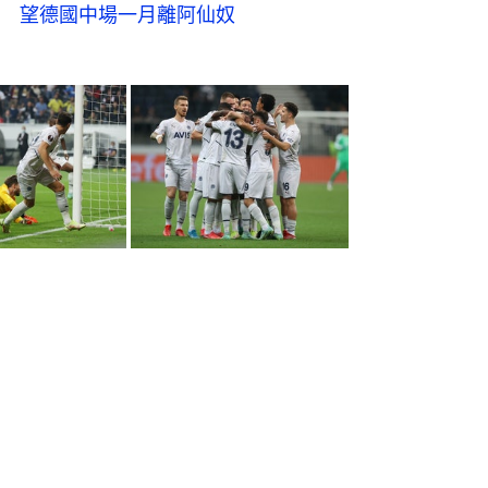
 望德國中場一月離阿仙奴