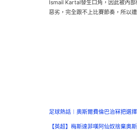
Ismail Kartal發生口角，因
惡劣，完全跟不上比賽節奏，所以遭
足球熱話︱奧斯爾費倫巴治冧把選擇
【英超】梅斯達菲嘆阿仙奴捨棄奧斯