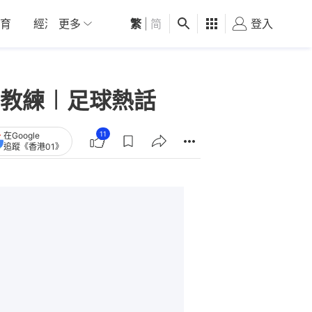
育
經濟
更多
01深圳
繁
觀點
|
简
健康
好食玩飛
登入
女
教練︱足球熱話
11
在Google
追蹤《香港01》