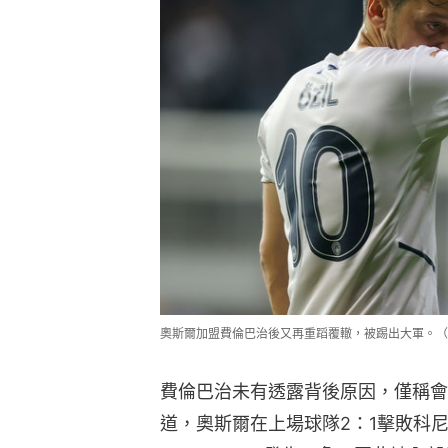
奧斯爾加盟費倫巴治後又再重蹈覆轍，被踢出大軍。（Gett
費倫巴治未有透露背後原因，僅稱會
道，奧斯爾在上場球隊2：1擊敗科