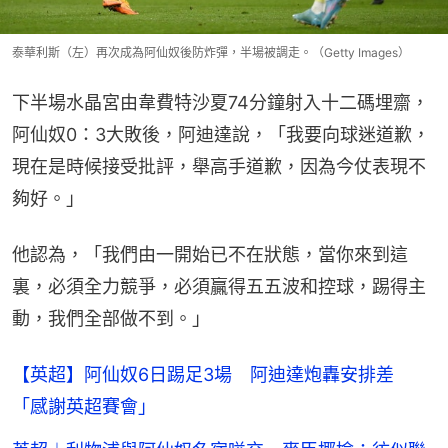
泰華利斯（左）再次成為阿仙奴後防炸彈，半場被調走。（Getty Images）
下半場水晶宮由韋費特沙夏74分鐘射入十二碼埋齋，
阿仙奴0：3大敗後，阿迪達說，「我要向球迷道歉，
現在是時候接受批評，舉高手道歉，因為今仗表現不
夠好。」
他認為，「我們由一開始已不在狀態，當你來到這
裏，必須全力競爭，必須贏得五五波和控球，踢得主
動，我們全部做不到。」
【英超】阿仙奴6日踢足3場 阿迪達炮轟安排差
「感謝英超賽會」