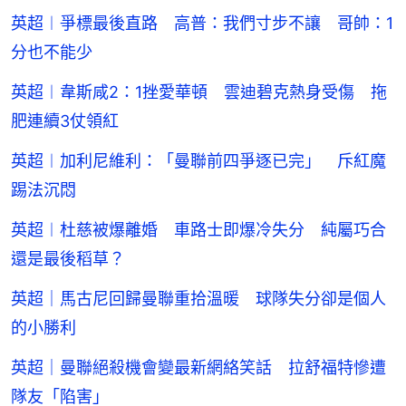
英超︱爭標最後直路 高普：我們寸步不讓 哥帥：1
分也不能少
英超︱韋斯咸2：1挫愛華頓 雲迪碧克熱身受傷 拖
肥連續3仗領紅
英超︱加利尼維利：「曼聯前四爭逐已完」 斥紅魔
踢法沉悶
英超︱杜慈被爆離婚 車路士即爆冷失分 純屬巧合
還是最後稻草？
英超｜馬古尼回歸曼聯重拾溫暖 球隊失分卻是個人
的小勝利
英超｜曼聯絕殺機會變最新網絡笑話 拉舒福特慘遭
隊友「陷害」