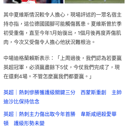
其中夏維斯情況較令人擔心，現場評述的一眾名宿主
持亦指，這位德國國腳可能觸傷舊患。夏維斯曾於季
初受重傷，直至今年1月始復出，1個月後再度弄傷肌
肉，今次又受傷令人擔心他狀況難根治。
中場迪格蘭賴斯表示：「上周過後，我們認為若要贏
英超冠軍，必須贏盡餘下5仗，今仗我們完成了，現
在還剩4場。不管怎麼贏我們都要贏。」
英超｜熱刺慘勝獲護級關鍵三分 西蒙斯重創 主帥
迪沙比保持信念
英超｜熱刺主力傷出取今年首勝 韋斯咸絕殺愛華
頓 護級形勢未變