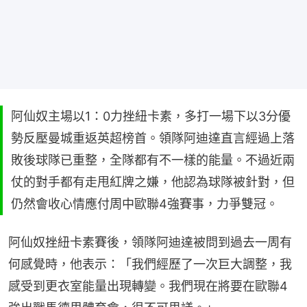
阿仙奴主場以1：0力挫紐卡素，多打一場下以3分優
勢反壓曼城重返英超榜首。領隊阿迪達直言經過上落
敗後球隊已重整，全隊都有不一樣的能量。不過近兩
仗的對手都有走甩紅牌之嫌，他認為球隊被針對，但
仍然會收心情應付周中歐聯4強賽事，力爭雙冠。
阿仙奴挫紐卡素賽後，領隊阿迪達被問到過去一周有
何感覺時，他表示：「我們經歷了一次巨大調整，我
感受到更衣室能量出現轉變。我們現在將要在歐聯4