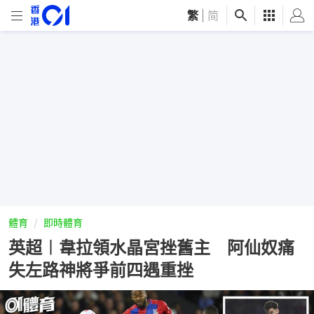
繁
|
简
體育
即時體育
英超︱韋拉領水晶宮挫舊主 阿仙奴痛
失左路神將爭前四遇重挫