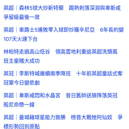
英超｜森林5球大炒新特蘭 踢熱刺落深淵與韋斯咸
爭留級最後一席
英超｜車路士5連敗零入球即炒羅辛尼亞 6年長約變
107天火速下台
林柏特走過高山低谷 領高雲地利重返英超洗頹風
班主豪賭大成功
英冠｜李斯特城連續兩季降班 十年前英超童話式奪
冠軍今日變悲劇
英超｜韋斯咸悶和水晶宮 昔日舊帥送狼隊落英冠
般尼命懸一線
英超｜曼城藉球星能力致勝 榜首大戰挫阿仙奴 爭
標形勢回到原點