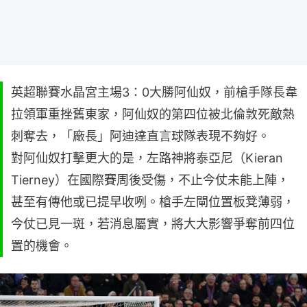
英超聯賽水晶宮主場3：0大勝阿仙奴，前槍手隊長韋
拉領軍重挫舊東家，阿仙奴的第四位被北倫敦死敵熱
刺奪去，「廠長」阿迪達直言球隊表現不夠好。
對阿仙奴打擊更大的是，左路神將泰亞尼（Kieran
Tierney）在國際賽周後受傷，不止今仗未能上陣，
甚至有傳他或已提早收咧。槍手左閘位置板凳薄弱，
今仗已見一斑，若消息屬實，將大大影響爭奪前四位
置的機會。