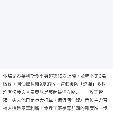
今場是泰華利斯今季英超第15次上陣，並吃下第6場
敗仗。阿仙奴暫時9度落敗，這個後防「炸彈」多數
均有份參與。泰亞尼是英超最佳左閘之一，攻守皆
精，失去他已是重大打擊，偏偏阿仙奴左閘位主力替
補人選是泰華利斯，令兵工廠爭奪前四的難度進一步