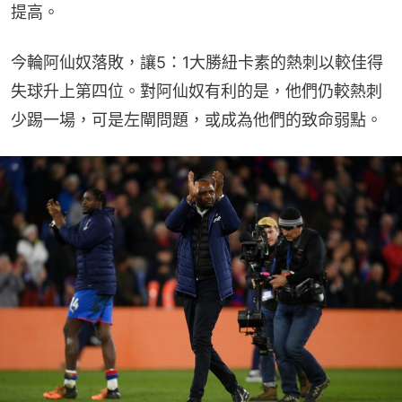
提高。
今輪阿仙奴落敗，讓5：1大勝紐卡素的熱刺以較佳得
失球升上第四位。對阿仙奴有利的是，他們仍較熱刺
少踢一場，可是左閘問題，或成為他們的致命弱點。