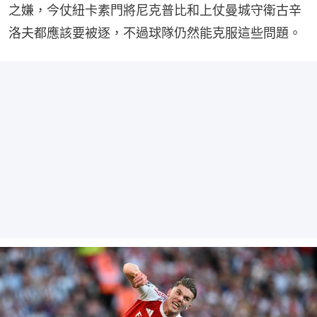
之嫌，今仗紐卡素門將尼克普比和上仗曼城守衛古辛
洛夫都應該要被逐，不過球隊仍然能克服這些問題。