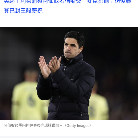
英超︱利物浦與阿仙奴名宿嗌交 麥臣揶揄：彷似聯
賽已封王般慶祝
阿仙奴領隊阿迪達賽後向球迷道歉。（Getty Images）