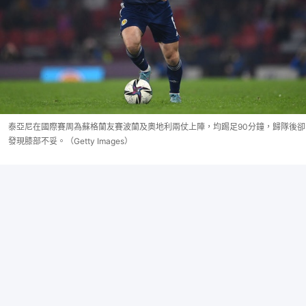
泰亞尼在國際賽周為蘇格蘭友賽波蘭及奧地利兩仗上陣，均踢足90分鐘，歸隊後卻
發現膝部不妥。（Getty Images）