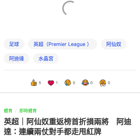
足球
英超（Premier League ）
阿仙奴
阿迪達
水晶宮
5
1
0
0
0
體育
即時體育
英超｜阿仙奴重返榜首折損兩將 阿迪
達：連續兩仗對手都走甩紅牌