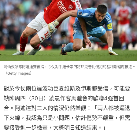
阿仙奴領隊阿迪達賽後指，今仗對手紐卡素門將尼克普比侵犯約基利斯理應被逐。
（Getty Images）
對於今仗兩位贏波功臣夏維斯及伊斯都受傷，可能要
缺陣周四（30日）凌晨作客馬體會的歐聯4強首回
合。阿迪達對二人的情況仍然樂觀：「兩人都被逼退
下火線，我認為只是小問題，估計傷勢不嚴重，但需
要接受進一步檢查，大概明日知道結果。」