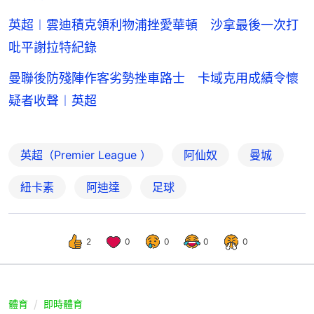
英超︱雲迪積克領利物浦挫愛華頓 沙拿最後一次打
吡平謝拉特紀錄
曼聯後防殘陣作客劣勢挫車路士 卡域克用成績令懷
疑者收聲︱英超
英超（Premier League ）
阿仙奴
曼城
紐卡素
阿迪達
足球
2
0
0
0
0
體育
即時體育