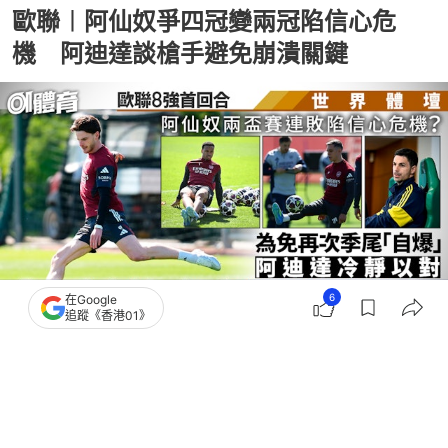
歐聯︱阿仙奴爭四冠變兩冠陷信心危
機 阿迪達談槍手避免崩潰關鍵
6
在Google
追蹤《香港01》
撰文：
吳慕兒
出版：
2026-04-07 12:51
更新：
2026-04-07 13:30