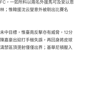
FC，一如所料以兩名外援馬可及安以恩
林；惟韓援沈云燮意外被剔出比賽名
未中目標，惟臺南反擊亦有威脅，12分
陳嘉豪出迎打手槌失誤，再回身將皮球
濤禁區頂燙射僅僅出界；基華尼頓壓入