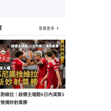
章
查看更多
對維拉｜啟德主場館6日內演第3
斯後備妙射奠勝