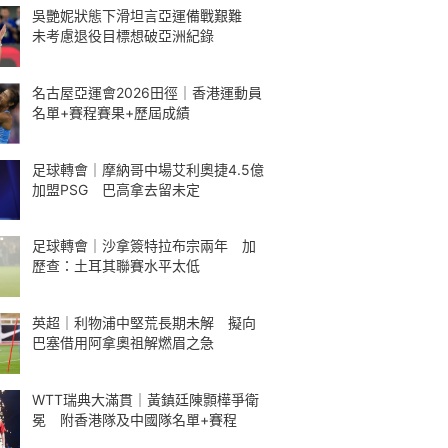
吳艷妮狀態下滑坦言亞運備戰艱難
未考慮退役目標想破亞洲紀錄
名古屋亞運會2026田徑｜香港運動員
名單+賽程賽果+歷屆成績
足球轉會｜摩納哥中場艾利奧捷4.5億
加盟PSG 巴高拿去留未定
足球轉會｜沙拿簽特拉布宗兩年 加
歷查：土耳其聯賽水平太低
英超｜利物浦中堅荒長期未解 擬向
巴塞借用阿拿奧祖解燃眉之急
WTT瑞典大滿貫｜黃鎮廷陳顥樺爭衛
冕 附香港隊及中國隊名單+賽程