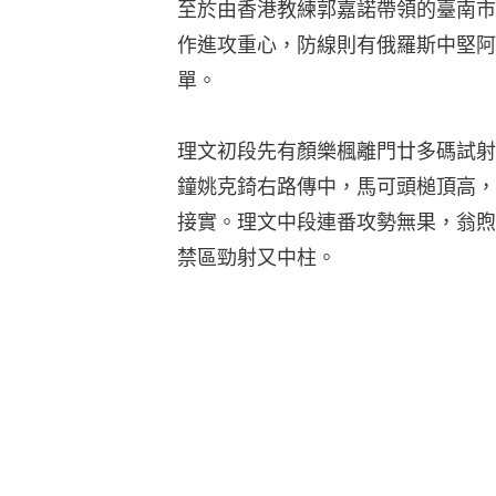
至於由香港教練郭嘉諾帶領的臺南市
作進攻重心，防線則有俄羅斯中堅阿
單。
理文初段先有顏樂楓離門廿多碼試射
鐘姚克錡右路傳中，馬可頭槌頂高，
接實。理文中段連番攻勢無果，翁煦
禁區勁射又中柱。