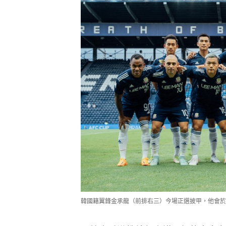
韓國籍翼鋒金承龍（前排右三）今場正選披甲，他會於