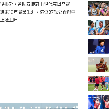
後掛靴，曾助韓職蔚山現代高舉亞冠
結束19年職業生涯。這位37歲翼鋒與中
正選上陣。