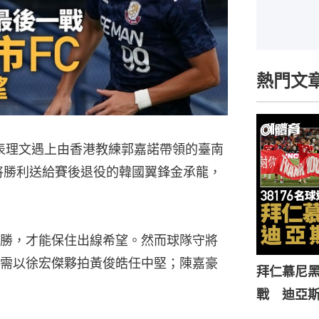
熱門文
表理文遇上由香港教練郭嘉諾帶領的臺南
，將勝利送給賽後退役的韓國翼鋒金承龍，
勝，才能保住出線希望。然而球隊守將
需以徐宏傑夥拍黃俊皓任中堅；陳嘉豪
拜仁慕尼黑
戰 迪亞