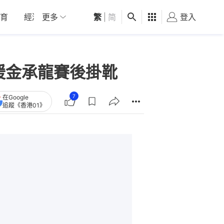
育
經濟
更多
01深圳
繁
觀點
|
简
健康
好食玩飛
登入
女
援金承龍賽後掛靴
7
在Google
追蹤《香港01》