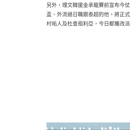
另外，理文韓援金承龍賽前宣布今仗
盃、外流過日職跟泰超的他，將正式
村祐人及杜查祖利亞，今日都獲改派