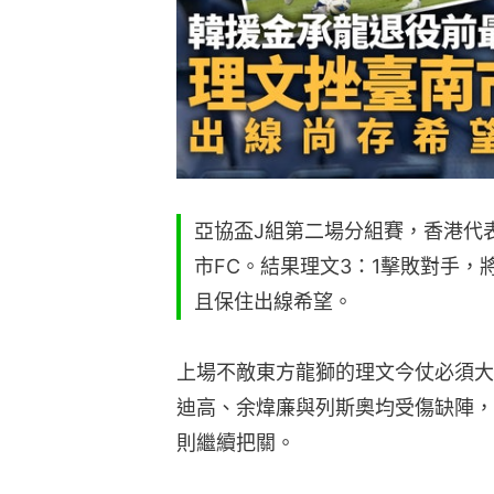
亞協盃J組第二場分組賽，香港代
市FC。結果理文3：1擊敗對手
且保住出線希望。
上場不敵東方龍獅的理文今仗必須大
迪高、余煒廉與列斯奧均受傷缺陣，
則繼續把關。