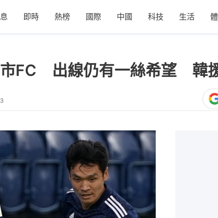
息
即時
熱榜
國際
中國
科技
生活
體
市FC 出線仍有一絲希望 韓
33