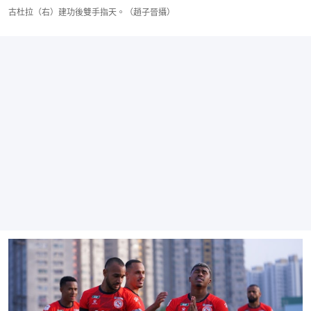
古杜拉（右）建功後雙手指天。（趙子晉攝）