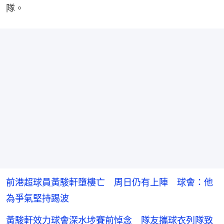
隊。
前港超球員黃駿軒墮樓亡 周日仍有上陣 球會：他
為爭氣堅持踢波
黃駿軒效力球會深水埗賽前悼念 隊友攜球衣列隊致