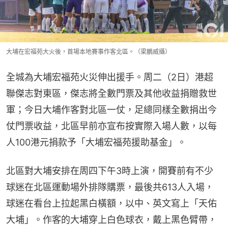
大埔在宏福苑大火後，首場本地賽事作客北區。（梁鵬威攝）
全城為大埔宏福苑火災伸出援手。周二（2日）港超
聯傑志對東區，傑志將全數門票及其他收益捐贈救世
軍；今日大埔作客對北區一仗，足總同樣全數捐出今
仗門票收益，北區早前亦宣布按實際入場人數，以每
人100港元捐款予「大埔宏福苑援助基金」。
北區對大埔安排在周四下午3時上演，開賽前有不少
球迷在北區運動場外排隊購票，最後共613人入場，
球迷在看台上拉起黑白橫額，以中、英文寫上「天佑
大埔」。作客的大埔穿上白色球衣，戴上黑色臂帶，