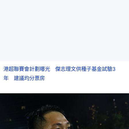
港超聯賽會計劃曝光 傑志理文供種子基金試驗3
年 建議均分票房