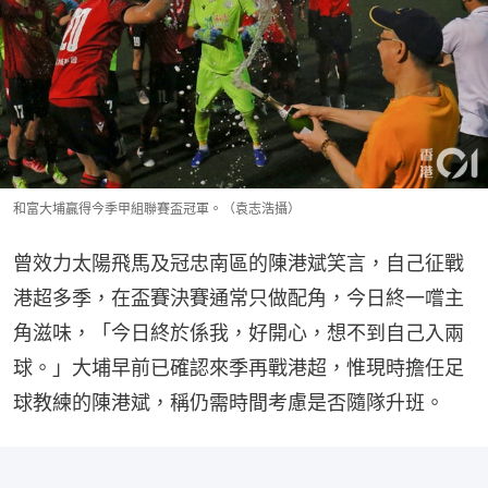
和富大埔贏得今季甲組聯賽盃冠軍。（袁志浩攝）
曾效力太陽飛馬及冠忠南區的陳港斌笑言，自己征戰
港超多季，在盃賽決賽通常只做配角，今日終一嚐主
角滋味，「今日終於係我，好開心，想不到自己入兩
球。」大埔早前已確認來季再戰港超，惟現時擔任足
球教練的陳港斌，稱仍需時間考慮是否隨隊升班。