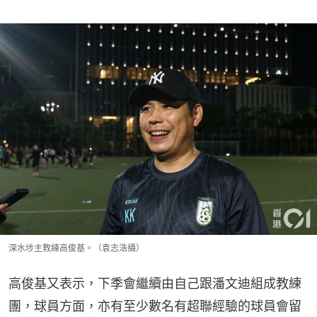
深水埗主教練高俊基。（袁志浩攝）
高俊基又表示，下季會繼續由自己跟潘文迪組成教練
團，球員方面，亦有至少數名有超聯經驗的球員會留