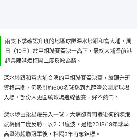
兩支下季確認升班的地區球隊深水埗跟和富大埔，周
日（10日）於甲組聯賽盃決一高下，最終大埔憑前港
超兵陳港斌梅開二度反敗為勝。
深水埗跟和富大埔合演的甲組聯賽盃決賽，縱跟升班
資格無關，仍吸引約600名球迷到九龍灣公園足球場
入場，部份人更圍繞球場邊線觀賽，好不熱鬧。
深水埗由梁星耀先入一球，大埔卻有司職後衛的陳港
斌梅開二度反勝，以2：1贏波，是繼2018/19年球季
高舉港超聯冠軍後，相隔3年再奪錦標。