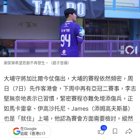
謝家榮希望悲劇不再發生。（趙子晉攝）
大埔守將加比爾今仗傷出，大埔的賽程依然頻密，周
日（7日）先作客港會，下周中再有亞冠二賽事，李志
堅無奈地表示已習慣，緊密賽程亦難免增添傷兵，正
如馬卡雷拿、伊高沙托尼、James（添姆高夫斯基）
也是「就住」上場，他認為賽會方面需要檢討。縱然
如此，堅sir依然力爭各項賽事的佳績，不會放棄任何
13
在Google
追蹤《香港01》
一個獎盃。