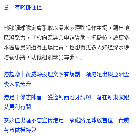
意：有啲掛住佢
他強調球隊定會爭取以深水埗運動場作主場，踢出地
區凝聚力，「會向區議會申請資助、擺攤位，讓更多
本區居民知道有主場比賽。也想有更多人知道深水埗
培養小將，助低組別球員尋夢。」
港超聯｜黃威轉投理文讚有規劃 領港足出線亞洲盃
後人氣急升
港足︱傑志陳晉一獲邀到西班牙試腳 潛在新東家跟
艾馬利有關
安永佳出騷不忘宣傳港足 承諾將足球放首位 黃威
有意做模特兒