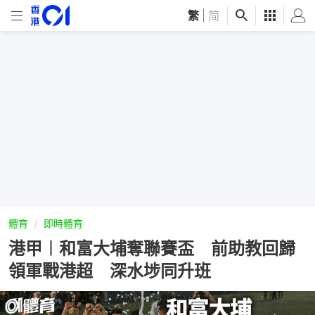
繁
|
简
體育
即時體育
港甲︱和富大埔奪聯賽盃 前助教回歸
領軍戰港超 深水埗同升班