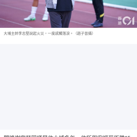
大埔主帥李志堅說起火災，一度感觸落淚。（趙子晉攝）