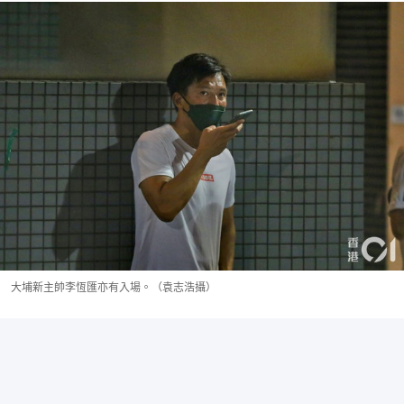
大埔新主帥李恆匯亦有入場。（袁志浩攝）