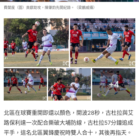
費蘭度（圖）貢獻助攻，陳肇鈞先開紀錄。（梁鵬威攝）
+
4
北區在球賽重開即還以顏色，開波28秒，古杜拉與艾
路保利達一次配合撕破大埔防線，古杜拉57分鐘追成
平手，這名北區翼鋒慶祝時雙人合十，其後再指天。