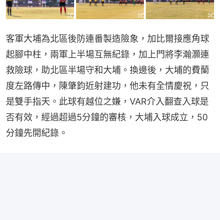
客軍大埔為北區後防連番製造險象，加比爾接應角球
起腳中柱，兩軍上半場互無紀錄，加上門將李瀚灝連
救險球，助北區半場守和大埔。換邊後，大埔的費蘭
度左路傳中，陳肇鈞近射建功，他未有全情慶祝，只
是雙手指天。此球有越位之嫌，VAR介入翻查入球是
否有效，經過超過5分鐘的審核，大埔入球成立，50
分鐘先開紀錄。