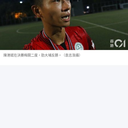
陳港斌在決賽梅開二度，肋大埔反勝。（袁志浩攝）