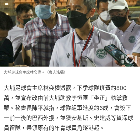
大埔足球會主席林奕權。（袁志浩攝）
大埔足球會主席林奕權透露，下季球隊班費約800
萬，並宣布改由前大埔助教李恆匯「坐正」執掌教
鞭。秘書長陳平就指，球隊組軍進度約6成，會簽下
一前一後的巴西外援，並獲安基斯、史建威等資深球
員留隊，帶領原有的年青球員角逐港超。