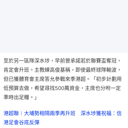
至於另一區隊深水埗，早前曾承諾若於聯賽盃奪冠，
肯定會升班。主教練高俊基稱，即使最終球隊輸波，
但已獲體育會主席答允參戰來季港超。「初步計劃用
低預算去做，希望尋找500萬資金，主席也分咐一定
準時出足糧。」
港超聯︱大埔勢相隔兩季再升班 深水埗獲祝福：信
港足會谷底反彈