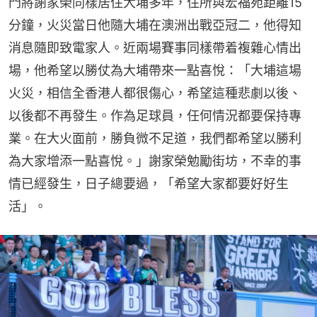
門將謝家榮同樣居住大埔多年，住所與宏福苑距離15
分鐘，火災當日他隨大埔在澳洲出戰亞冠二，他得知
消息隨即致電家人。近兩場賽事同樣帶着複雜心情出
場，他希望以勝仗為大埔帶來一點喜悅：「大埔這場
火災，相信全香港人都很傷心，希望這種悲劇以後、
以後都不再發生。作為足球員，任何情況都要保持專
業。在大火面前，勝負微不足道，我們都希望以勝利
為大家增添一點喜悅。」謝家榮勉勵街坊，不幸的事
情已經發生，日子總要過，「希望大家都要好好生
活」。