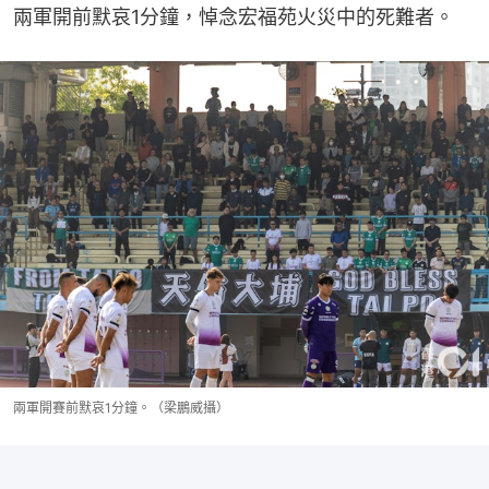
兩軍開前默哀1分鐘，悼念宏福苑火災中的死難者。
兩軍開賽前默哀1分鐘。（梁鵬威攝）