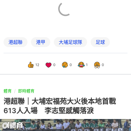
港超聯
港甲
大埔足球隊
足球
12
0
0
1
0
體育
即時體育
港超聯｜大埔宏福苑大火後本地首戰
613人入場 李志堅感觸落淚