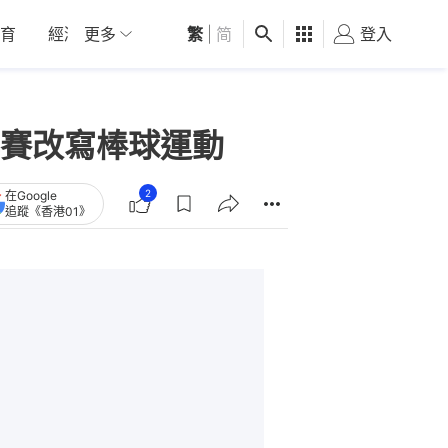
育
經濟
更多
01深圳
繁
觀點
|
简
健康
好食玩飛
登入
女
賽改寫棒球運動
2
在Google
追蹤《香港01》