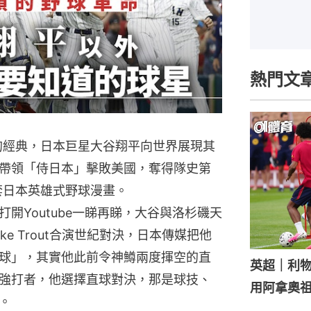
熱門文
的經典，日本巨星大谷翔平向世界展現其
帶領「侍日本」擊敗美國，奪得隊史第
套日本英雄式野球漫畫。
開Youtube一睇再睇，大谷與洛杉磯天
e Trout合演世紀對決，日本傳媒把他
球」，其實他此前令神鱒兩度揮空的直
英超｜利
強打者，他選擇直球對決，那是球技、
用阿拿奧
。