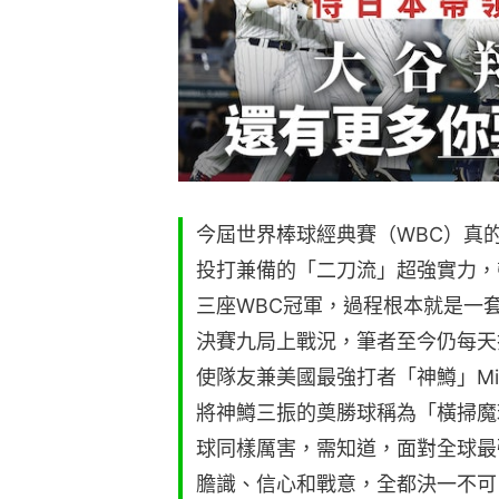
今屆世界棒球經典賽（WBC）真
投打兼備的「二刀流」超強實力，
三座WBC冠軍，過程根本就是一
決賽九局上戰況，筆者至今仍每天打
使隊友兼美國最強打者「神鱒」Mik
將神鱒三振的奠勝球稱為「橫掃魔
球同樣厲害，需知道，面對全球最
膽識、信心和戰意，全都決一不可