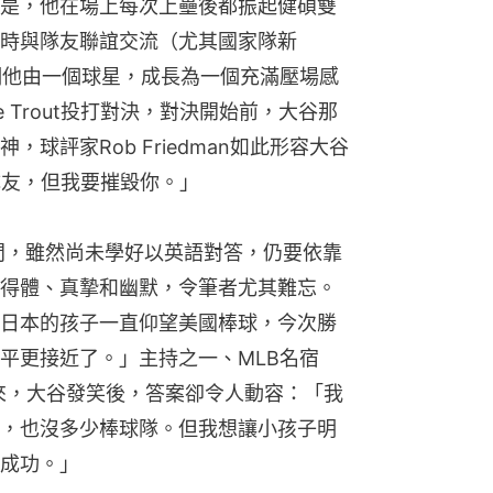
是，他在場上每次上壘後都振起健碩雙
時與隊友聯誼交流（尤其國家隊新
明他由一個球星，成長為一個充滿壓場感
 Trout投打對決，對決開始前，大谷那
球評家Rob Friedman如此形容大谷
是隊友，但我要摧毀你。」
》訪問，雖然尚未學好以英語對答，仍要依靠
得體、真摯和幽默，令筆者尤其難忘。
日本的孩子一直仰望美國棒球，今次勝
平更接近了。」主持之一、MLB名宿
星球而來，大谷發笑後，答案卻令人動容：「我
，也沒多少棒球隊。但我想讓小孩子明
成功。」