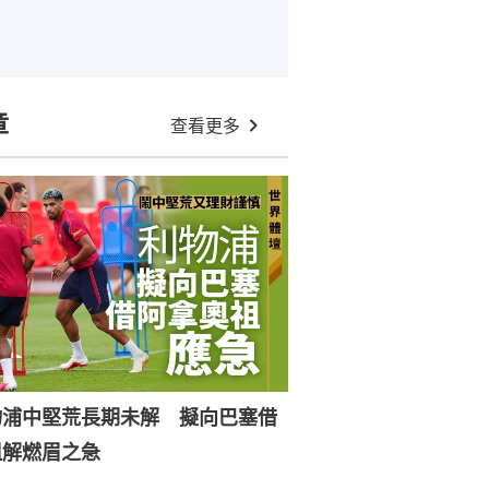
章
查看更多
物浦中堅荒長期未解 擬向巴塞借
祖解燃眉之急