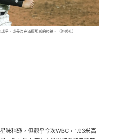
的球星，成長為充滿壓場感的領袖。（路透社）
味稍遜，但觀乎今次WBC，1.93米高