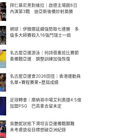
拜仁慕尼黑對維拉｜啟德主場館6日
內演第3戰 迪亞斯後備妙射奠勝
網球｜伊雅娜延續強勢取七連勝 多
倫多大師賽殺入16強鬥瑞士一姐
名古屋亞運游泳｜何詩蓓重拾比賽節
奏備戰亞運 調整訓練加強恢復
名古屋亞運會2026田徑｜香港運動員
名單+賽程賽果+歷屆成績
足球轉會｜摩納哥中場艾利奧捷4.5億
加盟PSG 巴高拿去留未定
吳艷妮狀態下滑坦言亞運備戰艱難
未考慮退役目標想破亞洲紀錄