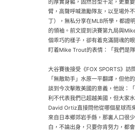
的厚實身軀，固然台型十足，更重要
臂，高聲呼喊激勵隊友，以至場外不
丁），無私分享在MLB所學，都證
的領袖。前文提到決賽第九局與Mike
個乖巧的樣子，卻有着充滿鬪魂的眼神，
盯着Mike Trout的表情：「我們
大谷賽後接受《FOX SPORTS
「無敵助手」水原一平翻譯，但他的
談到今次擊敗美國的意義，他說：「
利不代表我們已超越美國，但大家水
David Ortiz直接問他從哪個
來自日本鄉郊岩手縣，那裏人口很少
白，不論出身，只要你肯努力，都會