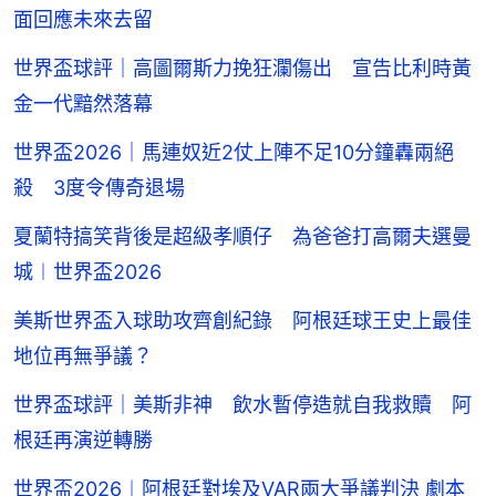
面回應未來去留
世界盃球評｜高圖爾斯力挽狂瀾傷出 宣告比利時黃
金一代黯然落幕
世界盃2026｜馬連奴近2仗上陣不足10分鐘轟兩絕
殺 3度令傳奇退場
夏蘭特搞笑背後是超級孝順仔 為爸爸打高爾夫選曼
城︱世界盃2026
美斯世界盃入球助攻齊創紀錄 阿根廷球王史上最佳
地位再無爭議？
世界盃球評｜美斯非神 飲水暫停造就自我救贖 阿
根廷再演逆轉勝
世界盃2026︱阿根廷對埃及VAR兩大爭議判決 劇本