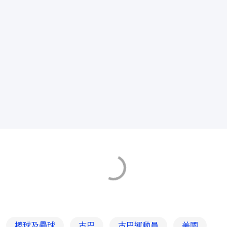
棒球及壘球
古巴
古巴運動員
美國