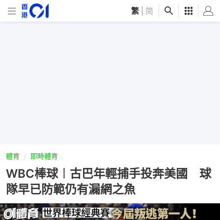
繁
|
简
體育
即時體育
WBC棒球︱古巴年輕捕手投奔美國 球
隊早已防範仍有漏網之魚