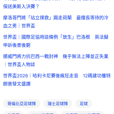
保送美斯入決賽？
摩洛哥門將「站立撲救」踢走荷蘭 最擅長等待的冷
血之男｜世界盃
世界盃｜國際足協用這條例「放生」巴洛根 英法擬
申訴後患後窮
挪威門將力抗巴西一戰封神 幾乎無法上陣並正失業
︱世界盃人物誌
世界盃2026｜哈利卡尼賽後瘋狂走音 12碼建功獲特
朗普發文盛讚
哥倫比亞足球隊
瑞士足球隊
足球