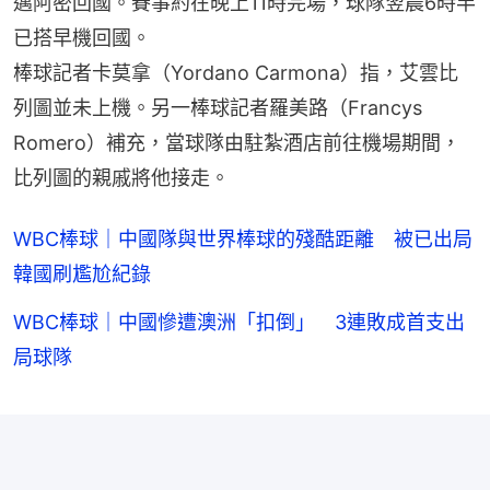
邁阿密回國。賽事約在晚上11時完場，球隊翌晨6時半
已搭早機回國。
棒球記者卡莫拿（Yordano Carmona）指，艾雲比
列圖並未上機。另一棒球記者羅美路（Francys 
Romero）補充，當球隊由駐紮酒店前往機場期間，
比列圖的親戚將他接走。
WBC棒球｜中國隊與世界棒球的殘酷距離 被已出局
韓國刷尷尬紀錄
WBC棒球｜中國慘遭澳洲「扣倒」 3連敗成首支出
局球隊