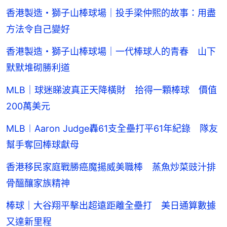
香港製造・獅子山棒球場｜投手梁仲熙的故事：用盡
方法令自己變好
香港製造・獅子山棒球場｜一代棒球人的青春 山下
默默堆砌勝利道
MLB｜球迷睇波真正天降橫財 拾得一顆棒球 價值
200萬美元
MLB︱Aaron Judge轟61支全壘打平61年紀錄 隊友
幫手奪回棒球獻母
香港移民家庭戰勝癌魔揚威美職棒 蒸魚炒菜豉汁排
骨醞釀家族精神
棒球｜大谷翔平擊出超遠距離全壘打 美日通算數據
又達新里程