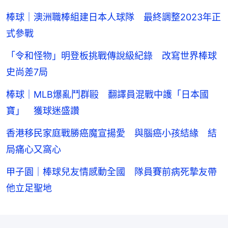
棒球｜澳洲職棒組建日本人球隊 最終調整2023年正
式參戰
「令和怪物」明登板挑戰傳說級紀錄 改寫世界棒球
史尚差7局
棒球｜MLB爆亂鬥群毆 翻譯員混戰中護「日本國
寶」 獲球迷盛讚
香港移民家庭戰勝癌魔宣揚愛 與腦癌小孩結緣 結
局痛心又窩心
甲子園｜棒球兒友情感動全國 隊員賽前病死摯友帶
他立足聖地