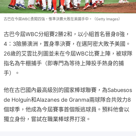
古巴在今屆WBC勇闖四強，惟準決賽大敗在美國手中。（Getty Images）
古巴今屆WBC分組賽2勝2和，以小組首名晉身8強，
4：3險勝澳洲，置身準決賽，在邁阿密大敗予美國。
26歲的艾雲比列圖並未在今屆WBC比賽上陣，被球隊
指名為牛棚捕手（即專門為等待上陣投手熱身的捕
手）。
他在古巴國內最高級別的國家棒球聯賽，為Sabuesos 
de Holguín和Alazanes de Granma兩球隊合共效力8
個球季，他成為今屆賽事首個叛逃球員。預料他會以
獨立身份，嘗試在職業棒球界打滾。