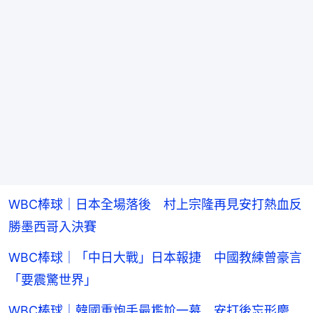
WBC棒球｜日本全場落後 村上宗隆再見安打熱血反
勝墨西哥入決賽
WBC棒球｜「中日大戰」日本報捷 中國教練曾豪言
「要震驚世界」
WBC棒球｜韓國重炮手最尷尬一幕 安打後忘形慶