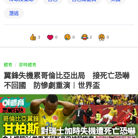
潛逃
3
0
0
2
0
體育
即時體育
翼鋒失機累哥倫比亞出局 接死亡恐嚇
不回國 防慘劇重演︱世界盃