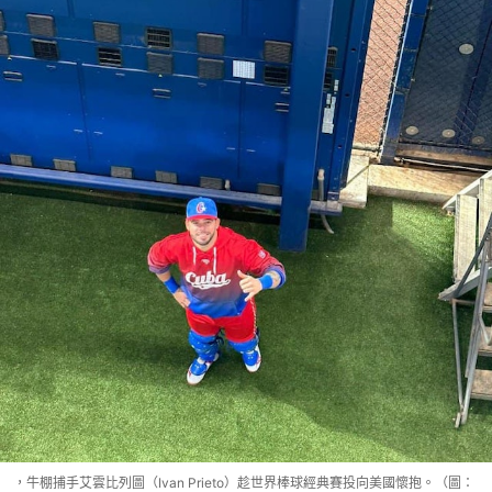
，牛棚捕手艾雲比列圖（Ivan Prieto）趁世界棒球經典賽投向美國懷抱。（圖：