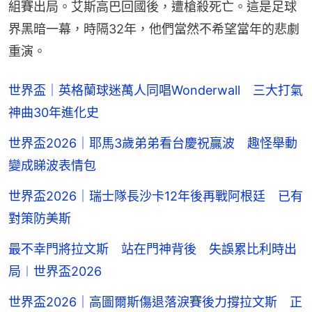
組賽出局。艾斯高巴回國後，遭槍殺死亡。這是足球
界黑暗一幕，時隔32年，他們當然不希望當年的悲劇
重演。
世界盃｜英格蘭球迷萬人同唱Wonderwall 三大打氣
神曲30年進化史
世界盃2026｜耶馬3歲弟弟看台慶祝贏波 趣怪舉動
變成睇波表情包
世界盃2026｜瑞士隊長沙卡12年後再戰阿根廷 已有
對策防美斯
最不幸門將拉文斯 站在門神背後 失誤累比利時出
局︱世界盃2026
世界盃2026｜高圖爾斯傷退落淚賽後力撐拉文斯 正