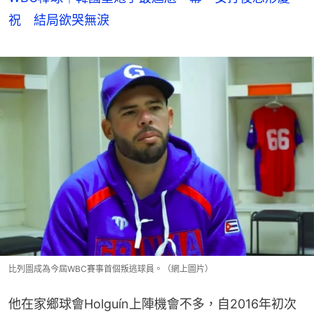
祝 結局欲哭無淚
比列圖成為今屆WBC賽事首個叛逃球員。（網上圖片）
他在家鄉球會Holguín上陣機會不多，自2016年初次