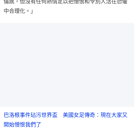
傷感，但沒有任何熱情足以把憎恨和令別人活在恐懼
中合理化。」
巴洛根事件玷污世界盃 美國女足傳奇：現在大家又
開始憎恨我們了