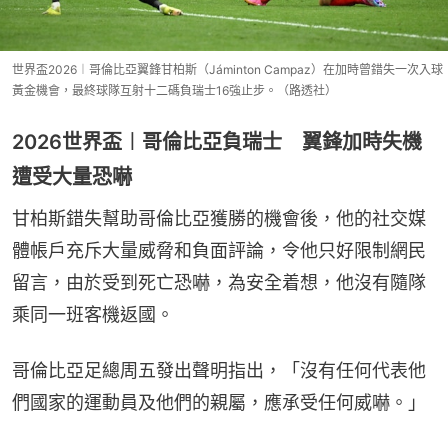
世界盃2026︱哥倫比亞翼鋒甘柏斯（Jáminton Campaz）在加時曾錯失一次入球
黃金機會，最終球隊互射十二碼負瑞士16強止步。（路透社）
2026世界盃︱哥倫比亞負瑞士 翼鋒加時失機
遭受大量恐嚇
甘柏斯錯失幫助哥倫比亞獲勝的機會後，他的社交媒
體帳戶充斥大量威脅和負面評論，令他只好限制網民
留言，由於受到死亡恐嚇，為安全着想，他沒有隨隊
乘同一班客機返國。
哥倫比亞足總周五發出聲明指出，「沒有任何代表他
們國家的運動員及他們的親屬，應承受任何威嚇。」