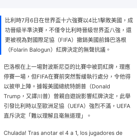
比利時7月6日在世界盃十六強賽以4比1擊敗美國，成
功晉級半準決賽，不僅令比利時晉級世界盃八強，還
更被視為對國際足協（FIFA）撤銷美國前鋒巴洛根
（Folarin Balogun）紅牌決定的無聲抗議。
巴洛根在上一場對波斯尼亞的比賽中被罰紅牌，理應
停賽一場，但FIFA在賽前突然暫緩執行處分，令他得
以披甲上陣。據報美國總統特朗普（Donald 
Trump，又譯川普）曾親自遊說影響紅牌決定，此舉
引發比利時以至歐洲足協（UEFA）強烈不滿，UEFA
直斥決定「難以理解且毫無道理」。
Chulada! Tras anotar el 4 a 1, los jugadores de