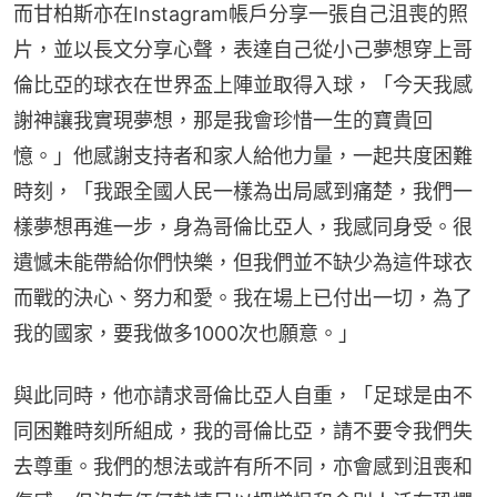
而甘柏斯亦在Instagram帳戶分享一張自己沮喪的照
片，並以長文分享心聲，表達自己從小己夢想穿上哥
倫比亞的球衣在世界盃上陣並取得入球，「今天我感
謝神讓我實現夢想，那是我會珍惜一生的寶貴回
憶。」他感謝支持者和家人給他力量，一起共度困難
時刻，「我跟全國人民一樣為出局感到痛楚，我們一
樣夢想再進一步，身為哥倫比亞人，我感同身受。很
遺憾未能帶給你們快樂，但我們並不缺少為這件球衣
而戰的決心、努力和愛。我在場上已付出一切，為了
我的國家，要我做多1000次也願意。」
與此同時，他亦請求哥倫比亞人自重，「足球是由不
同困難時刻所組成，我的哥倫比亞，請不要令我們失
去尊重。我們的想法或許有所不同，亦會感到沮喪和